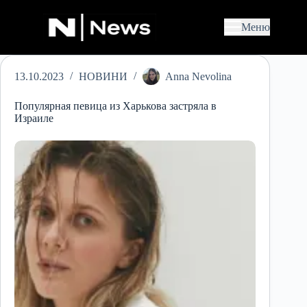
П
е
Меню
р
е
й
т
13.10.2023
НОВИНИ
Anna Nevolina
и
д
о
Популярная певица из Харькова застряла в
в
Израиле
м
і
с
т
у