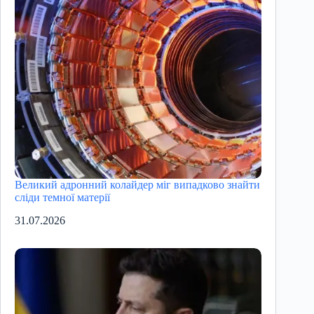
Великий адронний колайдер міг випадково знайти
сліди темної матерії
31.07.2026