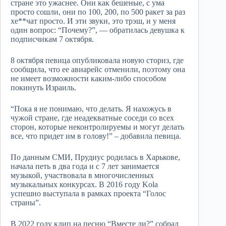
стране это ужаснее. Они как бешеные, с ума
просто сошли, они по 100, 200, по 500 ракет за раз
хе**чат просто. И эти звуки, это трэш, и у меня
один вопрос: “Почему?”, — обратилась девушка к
подписчикам 7 октября.
8 октября певица опубликовала новую сториз, где
сообщила, что ее авиарейс отменили, поэтому она
не имеет возможности каким-либо способом
покинуть Израиль.
“Пока я не понимаю, что делать. Я нахожусь в
чужой стране, где неадекватные соседи со всех
сторон, которые неконтролируемы и могут делать
все, что придет им в голову!” – добавила певица.
По данным СМИ, Прудиус родилась в Харькове,
начала петь в два года и с 7 лет занимается
музыкой, участвовала в многочисленных
музыкальных конкурсах. В 2016 году Kola
успешно выступала в рамках проекта “Голос
страны”.
В 2022 году клип на песню “Вместе ли?” собрал