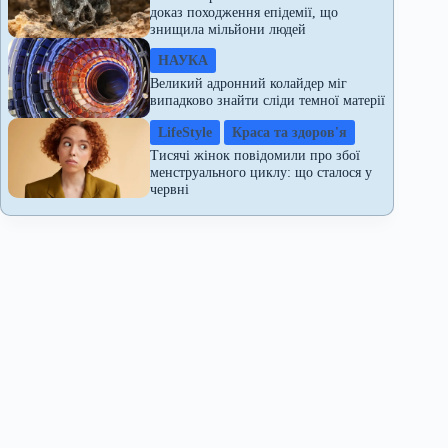
доказ походження епідемії, що
знищила мільйони людей
НАУКА
Великий адронний колайдер міг
випадково знайти сліди темної матерії
LifeStyle
Краса та здоров'я
Тисячі жінок повідомили про збої
менструального циклу: що сталося у
червні