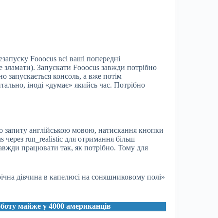
езапуску Fooocus всі ваші попередні
е зламати). Запускати Fooocus завжди потрібно
но запускається консоль, а вже потім
тально, іноді «думає» якийсь час. Потрібно
го запиту англійською мовою, натискання кнопки
s через run_realistic для отримання більш
завжди працювати так, як потрібно. Тому для
річна дівчина в капелюсі на соняшниковому полі»
оботу майже у 4000 американців