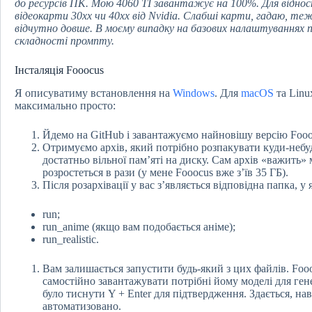
до
ресурс
ів ПК. Мою 4060 ТІ завантажує на 100%. Для відно
ві
деокарти
30хх чи 40хх від Nvidia. Слабші
карти
, гадаю, те
відчутно довше. В моєму випадку на базових налаштуваннях п
складності промпту.
Інсталяція Fooocus
Я описуватиму встановлення на
Windows
. Для
macOS
та Linu
максимально просто:
Йдемо на GitHub і завантажуємо найновішу версію Fooo
Отримуємо архів, який потрібно розпакувати куди-небу
достатньо вільної пам’яті на диску. Сам архів «важить» 
розростеться в рази (у мене Fooocus вже з’їв 35 ГБ).
Після розархівації у вас з’являється відповідна папка, у
run;
run_anime (якщо вам подобається аніме);
run_realistic.
Вам залишається запустити будь-який з цих файлів. Fooo
самостійно завантажувати потрібні йому моделі для ген
було тиснути Y + Enter для підтвердження. Здається, на
автоматизовано.