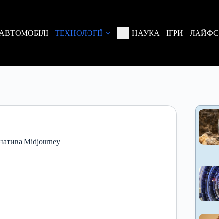
АВТОМОБІЛІ
ТЕХНОЛОГІЇ
НАУКА
ІГРИ
ЛАЙФС
натива Midjourney