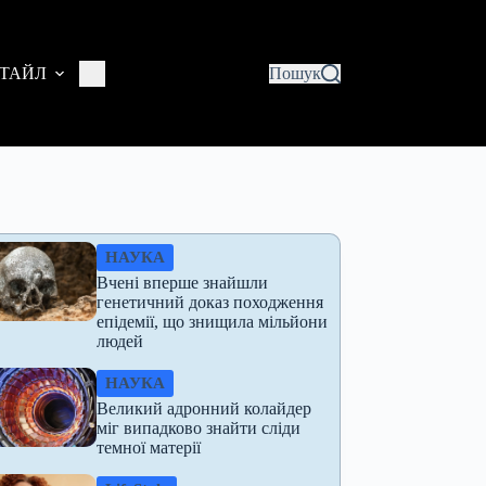
ТАЙЛ
Пошук
НАУКА
Вчені вперше знайшли
генетичний доказ походження
епідемії, що знищила мільйони
людей
НАУКА
Великий адронний колайдер
міг випадково знайти сліди
темної матерії