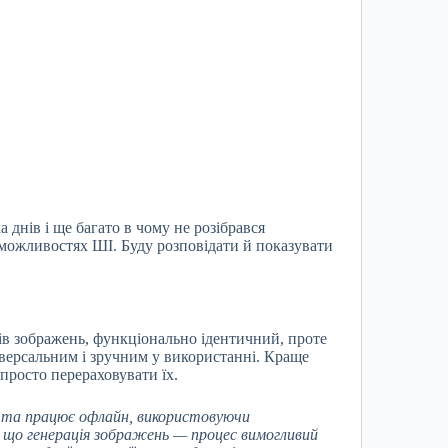
 днів і ще багато в чому не розібрався
 можливостях ШІ. Буду розповідати й показувати
рів зображень, функціонально ідентичний, проте
ніверсальним і зручним у використанні. Краще
просто перераховувати їх.
й та працює офлайн, використовуючи
, що
генерац
ія зображень — процес вимогливий