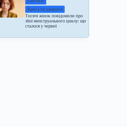
LifeStyle
Краса та здоров'я
Тисячі жінок повідомили про
збої менструального циклу: що
сталося у червні