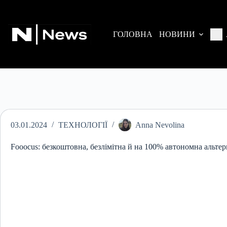
П
е
р
е
ГОЛОВНА
НОВИНИ
й
т
и
д
о
в
м
і
с
т
03.01.2024
ТЕХНОЛОГІЇ
Anna Nevolina
у
Fooocus: безкоштовна, безлімітна й на 100% автономна альтер