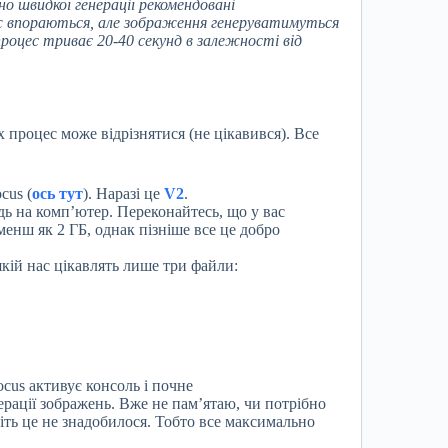
сно швидкої
генерац
ії рекомендовані
ж впораються, але зображення генеруватимуться
роцес триває 20-40 секунд в залежності від
x процес може відрізнятися (не цікавився). Все
cus (
ось тут
). Наразі це
V2
.
дь на комп’ютер. Переконайтесь, що у вас
менш як 2 ГБ, однак пізніше все це добро
 якій нас цікавлять лише три файли:
cus активує консоль і почне
ерації зображень. Вже не пам’ятаю, чи потрібно
віть це не знадобилося. Тобто все максимально