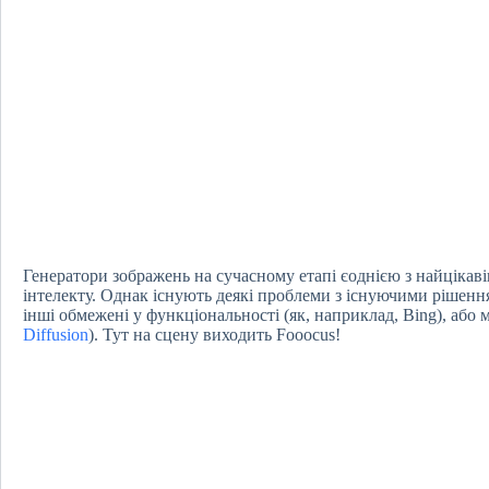
Генератори зображень на сучасному етапі єоднією з найцік
інтелекту. Однак існують деякі проблеми з існуючими рішення
інші обмежені у функціональності (як, наприклад, Bing), або
Diffusion
). Тут на сцену виходить Fooocus!