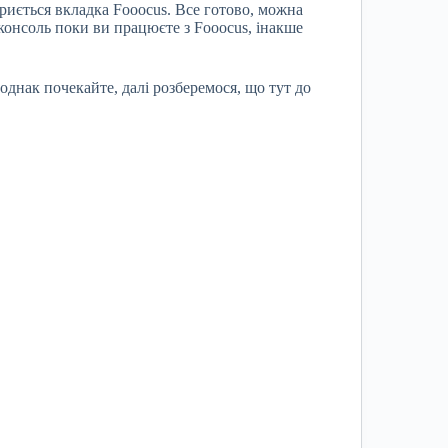
риється вкладка Fooocus. Все готово, можна
консоль поки ви працюєте з Fooocus, інакше
однак почекайте, далі розберемося, що тут до