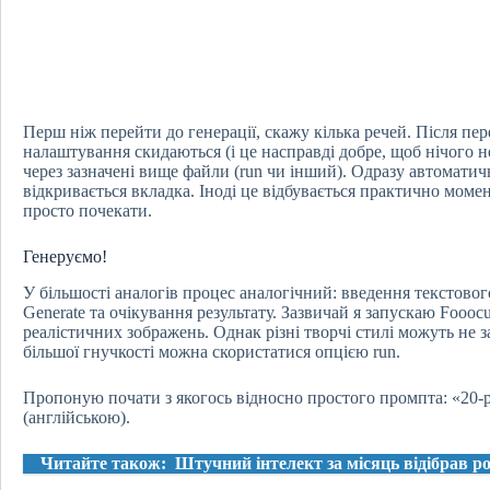
Перш ніж перейти до генерації, скажу кілька речей. Після пер
налаштування скидаються (і це насправді добре, щоб нічого н
через зазначені вище файли (run чи інший). Одразу автоматич
відкривається вкладка. Іноді це відбувається практично момен
просто почекати.
Генеруємо!
У більшості аналогів процес аналогічний: введення текстово
Generate та очікування результату. Зазвичай я запускаю Fooocu
реалістичних зображень. Однак різні творчі стилі можуть не 
більшої гнучкості можна скористатися опцією run.
Пропоную почати з якогось відносно простого промпта: «20-
(англійською).
Читайте також:
Штучний інтелект за місяць відібрав р