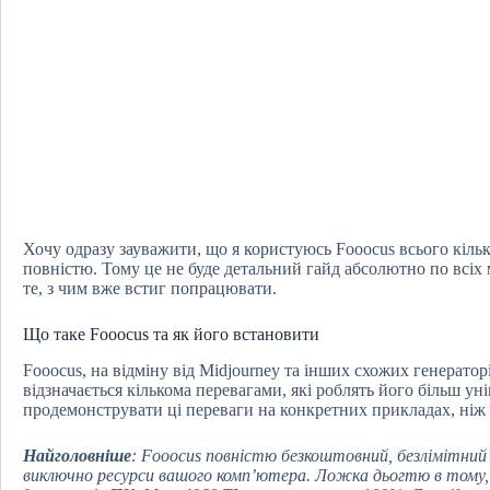
Хочу одразу зауважити, що я користуюсь Fooocus всього кілька
повністю. Тому це не буде детальний гайд абсолютно по всіх
те, з чим вже встиг попрацювати.
Що таке Fooocus та як його встановити
Fooocus, на відміну від Midjourney та інших схожих генерато
відзначається кількома перевагами, які роблять його більш у
продемонструвати ці переваги на конкретних прикладах, ніж 
Найголовніше
: Fooocus повністю безкоштовний, безлімітни
виключно
ресурси
вашого комп’ютера. Ложка дьогтю в тому