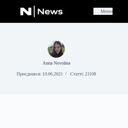
П
е
Меню
р
е
й
т
и
д
о
в
м
і
Anna Nevolina
с
т
Приєднався: 10.06.2021
Статті: 21108
у