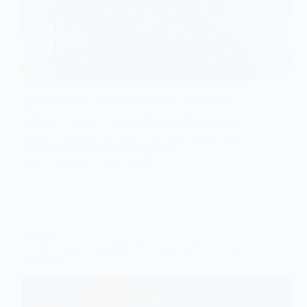
Виконувач обов’язків міністра оборони України
Євгеній Хмара заявив, що прагне завершити
війну до того моменту, коли його двоє синів —
нині 9 і 11 років — досягнуть призовного віку.
За його словами, він хоче, щоб діти майбутнього
покоління займалися відбудовою…
Anna Nevolina
29.07.2026
НАУКА
Китай створив надміцний сплав, який витримує
до 2400°C