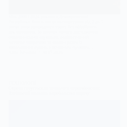
Між 2000 і 2024 роками з Демократичної
Республіки Конго могли експортувати від 2 до 5
тисяч тонн природного урану без офіційного
декларування. За даними нового дослідження
американських науковців, радіоактивний
матеріал потрапляв за кордон разом із
кобальтовою рудою, а основним пунктом…
Anna Nevolina
30.07.2026
ТЕХНОЛОГІЇ
Європа готується до тривалого переозброєння:
Rheinmetall подвоїть виробництво пороху