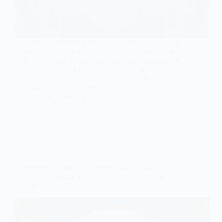
Гуманоїдний робот на базі технологій Qualcomm
несподівано впав під час виступу на Computex
2026 у Тайвані. Відео моментально поширилося
в соцмережах, але компанія заявила, що
інцидент став не провалом, а важливим тестом
для вдосконалення майбутніх роботів. Як
повідомляє NNews із…
Anna Nevolina
31.07.2026
НАУКА
Вчені вперше знайшли генетичний доказ
походження епідемії, що знищила мільйони
людей