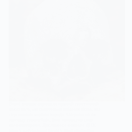
Вчені вперше отримали прямий генетичний
доказ того, що смертельна епідемія віспи, яка
спустошила корінні народи Америки після
приходу європейців, була принесена саме
колонізаторами. Дослідники виявили ДНК
вірусу натуральної віспи у двох природно