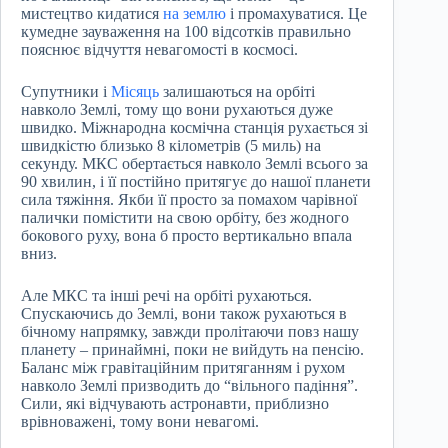
мистецтво кидатися
на землю
і промахуватися. Це
кумедне зауваження на 100 відсотків правильно
пояснює відчуття невагомості в космосі.
Супутники і
Місяць
залишаються на орбіті
навколо Землі, тому що вони рухаються дуже
швидко. Міжнародна космічна станція рухається зі
швидкістю близько 8 кілометрів (5 миль) на
секунду. МКС обертається навколо Землі всього за
90 хвилин, і її постійно притягує до нашої планети
сила тяжіння. Якби її просто за помахом чарівної
палички помістити на свою орбіту, без жодного
бокового руху, вона б просто вертикально впала
вниз.
Але МКС та інші речі на орбіті рухаються.
Спускаючись до Землі, вони також рухаються в
бічному напрямку, завжди пролітаючи повз нашу
планету – принаймні, поки не вийдуть на пенсію.
Баланс між гравітаційним притяганням і рухом
навколо Землі призводить до “вільного падіння”.
Сили, які відчувають астронавти, приблизно
врівноважені, тому вони невагомі.