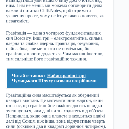
найвидатніші уми нашого виду досі б’ються над
ним. Тим не менш, ми можемо обговорити деякі
важливі нотатки CliffsNotes, щоб отримати
уявлення про те, чому не існує такого поняття, як
невагомість.
Гравітація — одна з чотирьох фундаментальних
сил Всесвіту. Інші три – електромагнітна, сильна
ядерна та слабка ядерна. Гравітація, безумовно,
найслабша, але ми цього не помічаємо, бо
гравітація просто додається. Чим масивніше тіло,
тим сильніше його гравітаційне тяжіння.
Читайте також:
Найяскравіші зорі
Чумацького Шляху назвали потрійними
Гравітаційна сила масштабується як обернений
квадрат відстані. Це математичний жаргон, який
означає, що гравітаційне тяжіння досить швидко
зменшується, чим далі ви знаходитесь від об’єкта.
Наприклад, якщо одна планета знаходиться вдвічі
далі від Сонця, ніж інша, вона відчуватиме чверть
сили (оскільки два в квадраті дорівнює чотирьом).