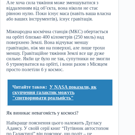
Але хоча сила тяжіння може зменшуватися з
віддаленням від об’єкта, вона ніколи не стає
рівною нулю. Поки існує маса (навіть ваша власна
або ваших інструментів), існує гравітація.
Міжнародна космічна станція (МКС) обертається
на орбіті близько 400 кілометрів (250 миль) над
поверхнею Землі. Вона відчуває меншу
гравітацію, ніж ми на поверхні, але лише трохи
меншу. Гравітаційне тяжіння Землі все ще дуже
сильне. Якби це було не так, супутники не змогли
б утримуватися на орбіті, і вони разом з Місяцем
просто полетіли б у космос.
Читайте також:
У NASA показали, як
скупчення галактик можуть
"спотворювати реальність"
Як виникає невагомість у космосі?
Найкраще пояснення цього належить Дугласу
Адамсу. У своїй серії книг “Путівник автостопом
по Галактиці” він пояснює, що політ – це