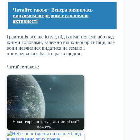
Читайте також:
Венера виявилась
вируючим осередком вулканічної
активності
Гравітація все ще існує, під їхніми ногами або над
їхніми головами, залежно від їхньої орієнтації, але
вони навчилися кидатися на землю і
промахуватися багато разів щодня.
Читайте також:
Нова теорія показує, як цивілізації
можуть…