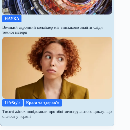
НАУКА
Великий адронний колайдер міг випадково знайти сліди
темної матерії
LifeStyle
Краса та здоров'я
Тисячі жінок повідомили про збої менструального циклу: що
сталося у червні