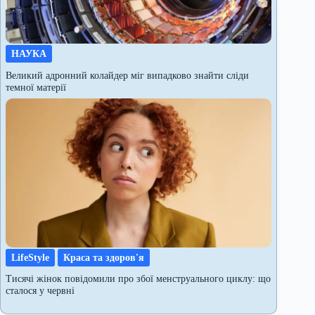
НАУКА
Великий адронний колайдер міг випадково знайти сліди
темної матерії
LifeStyle
Краса та здоров'я
Тисячі жінок повідомили про збої менструального циклу: що
сталося у червні