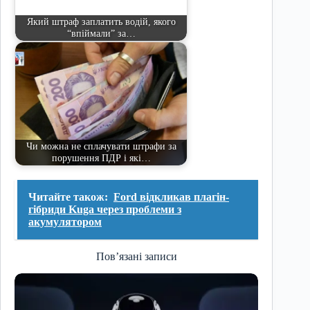
Який штраф заплатить водій, якого
“впіймали” за…
Чи можна не сплачувати штрафи за
порушення ПДР і які…
Читайте також:
Ford відкликав плагін-
гібриди Kuga через проблеми з
акумулятором
Пов’язані записи