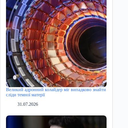
Великий адронний колайдер міг випадково знайти
сліди темної матерії
31.07.2026