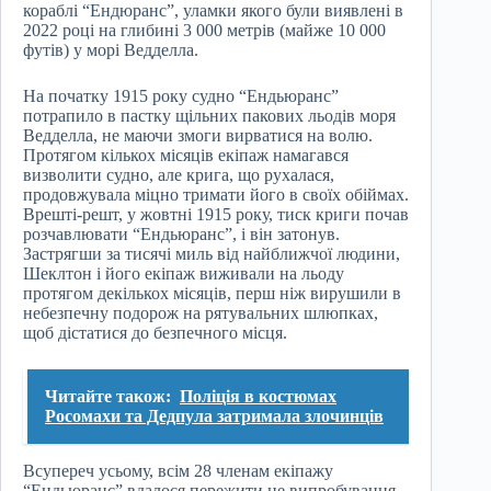
кораблі “Ендюранс”, уламки якого були виявлені в
2022 році на глибині 3 000 метрів (майже 10 000
футів) у морі Ведделла.
На початку 1915 року судно “Ендьюранс”
потрапило в пастку щільних пакових льодів моря
Ведделла, не маючи змоги вирватися на волю.
Протягом кількох місяців екіпаж намагався
визволити судно, але крига, що рухалася,
продовжувала міцно тримати його в своїх обіймах.
Врешті-решт, у жовтні 1915 року, тиск криги почав
розчавлювати “Ендьюранс”, і він затонув.
Застрягши за тисячі миль від найближчої людини,
Шеклтон і його екіпаж виживали на льоду
протягом декількох місяців, перш ніж вирушили в
небезпечну подорож на рятувальних шлюпках,
щоб дістатися до безпечного місця.
Читайте також:
Поліція в костюмах
Росомахи та Дедпула затримала злочинців
Всупереч усьому, всім 28 членам екіпажу
“Ендьюранс” вдалося пережити це випробування –