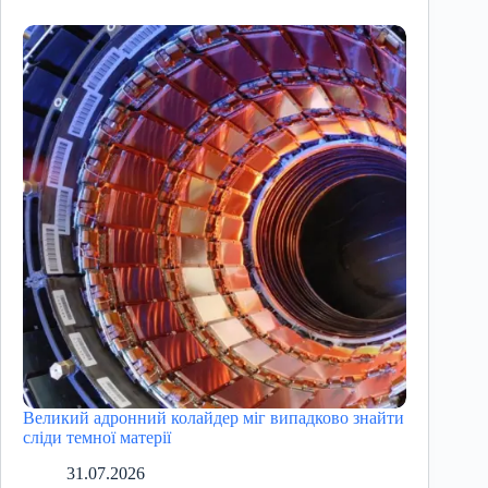
Великий адронний колайдер міг випадково знайти
сліди темної матерії
31.07.2026