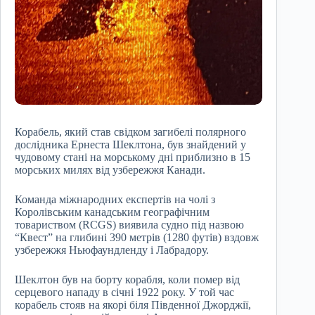
Корабель, який став свідком загибелі полярного
дослідника Ернеста Шеклтона, був знайдений у
чудовому стані на морському дні приблизно в 15
морських милях від узбережжя Канади.
Команда міжнародних експертів на чолі з
Королівським канадським географічним
товариством (RCGS) виявила судно під назвою
“Квест” на глибині 390 метрів (1280 футів) вздовж
узбережжя Ньюфаундленду і Лабрадору.
Шеклтон був на борту корабля, коли помер від
серцевого нападу в січні 1922 року. У той час
корабель стояв на якорі біля Південної Джорджії,