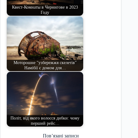
Квест-Комнаты в Чернигове в 2023
Году
Моторошне "узбережжя скелетів"
Намібії є домом для…
Політ, від якого волосся дибки: чому
перший рейс…
Пов’язані записи