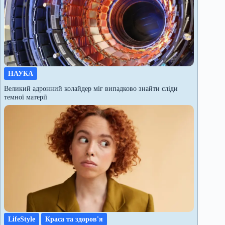
НАУКА
Великий адронний колайдер міг випадково знайти сліди
темної матерії
LifeStyle
Краса та здоров'я