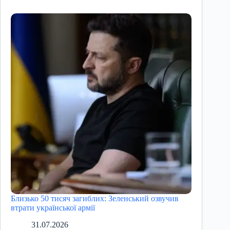
Близько 50 тисяч загиблих: Зеленський озвучив
втрати української армії
31.07.2026