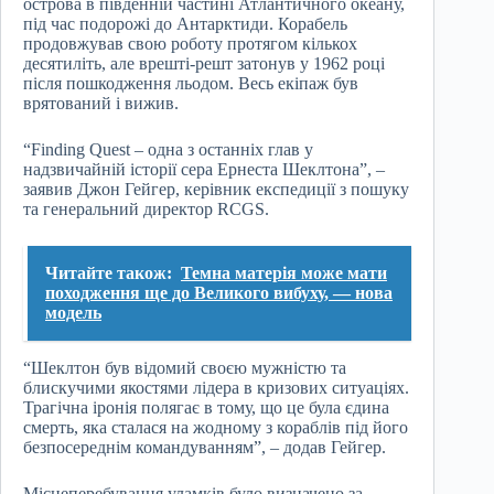
острова в південній частині Атлантичного океану,
під час подорожі до Антарктиди. Корабель
продовжував свою роботу протягом кількох
десятиліть, але врешті-решт затонув у 1962 році
після пошкодження льодом. Весь екіпаж був
врятований і вижив.
“Finding Quest – одна з останніх глав у
надзвичайній історії сера Ернеста Шеклтона”, –
заявив Джон Гейгер, керівник експедиції з пошуку
та генеральний директор RCGS.
Читайте також:
Темна матерія може мати
походження ще до Великого вибуху, — нова
модель
“Шеклтон був відомий своєю мужністю та
блискучими якостями лідера в кризових ситуаціях.
Трагічна іронія полягає в тому, що це була єдина
смерть, яка сталася на жодному з кораблів під його
безпосереднім командуванням”, – додав Гейгер.
Місцеперебування уламків було визначено за