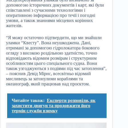
допомогою історичних документів і карт, які були
співставлені з сучасними технологіями і
оперативною інформацією про течії і погодні
умови, а також знаннями місцевих корінних
жителів.
“Я можу остаточно підтвердити, що ми знайшли
уламки “Квесту”. Вона неушкоджена. Дані,
отримані за допомогою гідролокатора бокового
огляду з високою роздільною здатністю, точно
відповідають відомим розмірам і структурним
особливостям цього спеціального судна. Вони
також узгоджуються з подіями під час затоплення”,
– пояснив Девід Мірнс, всесвітньо відомий
мисливець за затонулими кораблями та
океанограф, який працював над проєктом.
Читайте також:
Експерти розповіли, як
захистити двигун та продовжити його
термін служби взимку