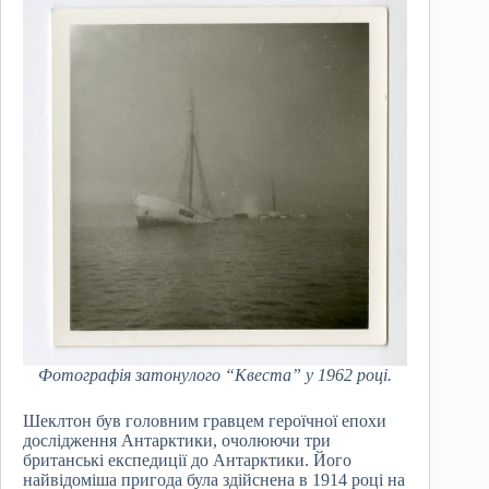
Фотографія затонулого “Квеста” у 1962 році.
Шеклтон був головним гравцем героїчної епохи
дослідження Антарктики, очолюючи три
британські експедиції до Антарктики. Його
найвідоміша пригода була здійснена в 1914 році на