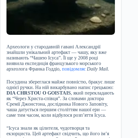
Археологи у стародавній гавані Александрії
знайшли унікальний артефакт — чашу, яку вже
називають “Чашею Ісуса”. Її ще у 2008 році
виявила експедиція французького морського
археолога Франка Годдіо,
повідомляє
Daily Mail
.
Посудина збереглася майже повністю, бракує лише
однієї ручки. На ній викарбувано напис грецькою:
DIA CHRSTOU O GOISTAIS
, який перекладають
як “Через Христа-співця”. За словами доктора
Єремії Джонстона, дослідника Нового Заповіту,
чаша датується першим століттям нашої ери —
саме тим часом, коли відбулося розп’яття Ісуса.
“Ісуса знали як цілителя, чудотворця та
екзорциста. Цей артефакт свідчить, що його ім’я