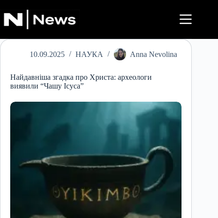
Перейти
до
вмісту
10.09.2025
НАУКА
Anna Nevolina
Найдавніша згадка про Христа: археологи
виявили “Чашу Ісуса”