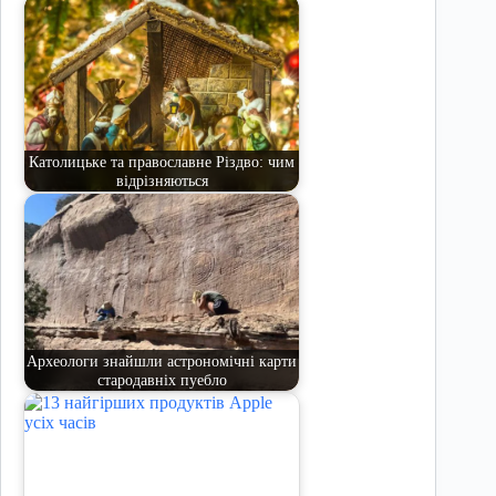
Католицьке та православне Різдво: чим
відрізняються
Археологи знайшли астрономічні карти
стародавніх пуебло