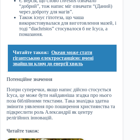
Є версія, що слово
chrêstos
означало
“добрий”, тож напис міг означати “(Даний)
через доброту для магів”.
Також існує гіпотеза, що чаша
використовувалася для виготовлення мазей, і
тоді “diachristos” стосувалося б не Ісуса, а
помазання.
Читайте також:
Океан може стати
гігантською електростанцією: вчені
знайшли ключ до енергії хвиль
Потенційне значення
Попри суперечки, якщо напис дійсно стосується
Ісуса, це може бути найдавніша згадка про нього
поза біблійними текстами. Така знахідка здатна
змінити уявлення про поширення християнства та
підкреслити роль Александрії як центру
релігійних інновацій.
Читайте також: