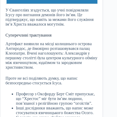
У Євангеліях згадується, що учні повідомляли
Ісусу про вигнання демонів його ім’ям. Це
підтверджує, що навіть за межами його служіння
ім’я Христа вважалося могутнім.
Суперечливі трактування
Артефакт виявили на місці колишнього острова
Антиродос, де ймовірно розташовувався палац
Клеопатри. Вчені наголошують: Александрія у
першому столітті була центром культурного обміну
між язичництвом, юдаїзмом та зародковим
християнством.
Проте не всі поділяють думку, що напис
безпосередньо стосується Ісуса.
Професор з Оксфорду Берт Сміт припускає,
що “Хрестос” міг бути ім’ям людини,
пов’язаної з релігійною групою “огоїстів”.
Інші дослідники вважають, що напис може
стосуватися язичницького божества Осого.