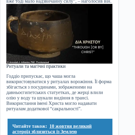
вже тоді мало надзвичайну силу”, – наголосив він.
Ритуали та магічні практики
Годдіо припускає, що чаша могла
використовуватися у ритуалах ворожіння. Її форма
збігається з посудинами, зображеними на
давньоєгипетських статуетках, де жерці влили
олію у воду та шукали видіння в трансі.
Використання імені Христа могло надавати
ритуалам додаткової “сакральності”.
Читайте також:
10 жовтня великий
астероїд зблизиться із Землею