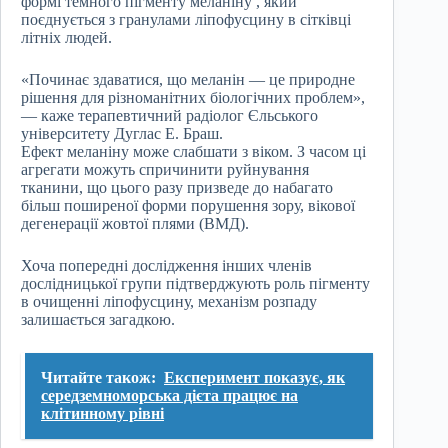
формі темного пігменту меланіну , який
поєднується з гранулами ліпофусцину в сітківці
літніх людей.
«Починає здаватися, що меланін — це природне
рішення для різноманітних біологічних проблем»,
— каже терапевтичний радіолог Єльського
університету Дуглас Е. Браш.
Ефект меланіну може слабшати з віком. З часом ці
агрегати можуть спричинити руйнування
тканини, що цього разу призведе до набагато
більш поширеної форми порушення зору, вікової
дегенерації жовтої плями (ВМД).
Хоча попередні дослідження інших членів
дослідницької групи підтверджують роль пігменту
в очищенні ліпофусцину, механізм розпаду
залишається загадкою.
Читайте також:
Експеримент показує, як
середземноморська дієта працює на
клітинному рівні