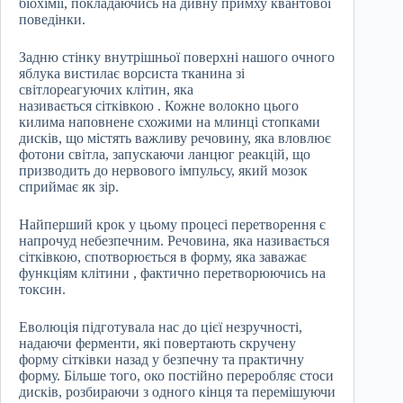
біохімії, покладаючись на дивну примху квантової
поведінки.
Задню стінку внутрішньої поверхні нашого очного
яблука вистилає ворсиста тканина зі
світлореагуючих клітин, яка
називається сітківкою . Кожне волокно цього
килима наповнене схожими на млинці стопками
дисків, що містять важливу речовину, яка вловлює
фотони світла, запускаючи ланцюг реакцій, що
призводить до нервового імпульсу, який мозок
сприймає як зір.
Найперший крок у цьому процесі перетворення є
напрочуд небезпечним. Речовина, яка називається
сітківкою, спотворюється в форму, яка заважає
функціям клітини , фактично перетворюючись на
токсин.
Еволюція підготувала нас до цієї незручності,
надаючи ферменти, які повертають скручену
форму сітківки назад у безпечну та практичну
форму. Більше того, око постійно переробляє стоси
дисків, розбираючи з одного кінця та перемішуючи