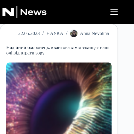
Перейти
до
вмісту
22.05.2023
НАУКА
Anna Nevolina
Надійний охоронець: квантова хімія захищає наші
очі від втрати зору