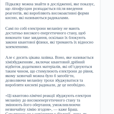
Підказку можна знайти в дослідженні, яке показує,
що ліпофусцин розпадається після введення
реагентів, які виробляють високоактивні форми
кисню, які називаються радикалами.
Самі по собі електрони меланіну не мають
достатньо високого енергетичного стану, щоб
виконати таке завдання, оскільки їх блокують
закони квантової фізики, які тримають їх відносно
заземленими.
Але є досить цікава лазівка. Воно, яке називається
хімізбудженням , включає квантовий дрібний
відбиток додаткових матеріалів, які об’єднуються
таким чином, що стимулюють електрони до рівня,
якому зазвичай можна було б запобігти,
дозволяючи меланіну трохи збуджуватися та
виробляти кисневі радикали, де це необхідно.
«Ці квантово-хімічні реакції збуджують електрон
меланіну до високоенергетичного стану та
змінюють його обертання, уможливлюючи
незвичайну хімію згодом», — каже Браш.
Сам процес не є невідомим у біології , хоча, як