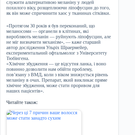
служити альтернативою меланіну у людей
похилого віку, розщеплюючи ліпофусцин до того,
як він може спричинити хаос у тканинах сітківки.
«Протягом 30 років я був переконаний, що
меланосоми — органели в клітинах, які
виробляють меланін — руйнують ліпофусцин, але
не міг визначити механізм», — каже старший
автор дослідження Ульріх Шраермейер,
експериментальний офтальмолог з Університету
Тюбінгена.
«Хімічне збудження — це відсутня ланка, і воно
повинно дозволити нам обійти проблему,
пов’язану з ВМД, коли з віком знижується рівень
меланіну в очах. Препарат, який викликає пряме
хімічне збудження, може стати проривом для
наших пацієнтів».
Читайте також: