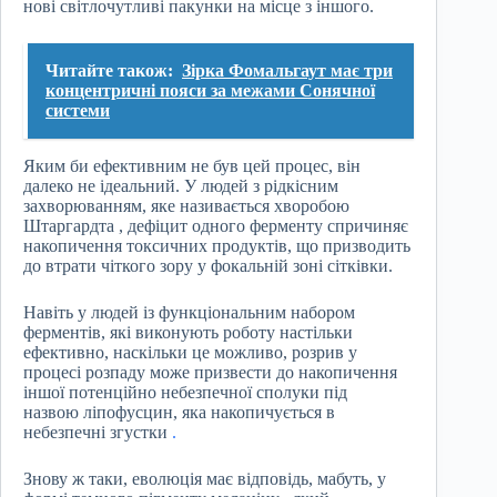
нові світлочутливі пакунки на місце з іншого.
Читайте також:
Зірка Фомальгаут має три
концентричні пояси за межами Сонячної
системи
Яким би ефективним не був цей процес, він
далеко не ідеальний. У людей з рідкісним
захворюванням, яке називається хворобою
Штаргардта , дефіцит одного ферменту спричиняє
накопичення токсичних продуктів, що призводить
до втрати чіткого зору у фокальній зоні сітківки.
Навіть у людей із функціональним набором
ферментів, які виконують роботу настільки
ефективно, наскільки це можливо, розрив у
процесі розпаду може призвести до накопичення
іншої потенційно небезпечної сполуки під
назвою ліпофусцин, яка накопичується в
небезпечні згустки
.
Знову ж таки, еволюція має відповідь, мабуть, у