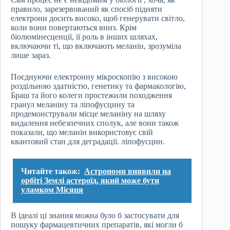
правило, зарезервований як спосіб підняти
електрони досить високо, щоб генерувати світло,
коли вони повертаються вниз. Крім
біолюмінесценції, її роль в інших шляхах,
включаючи ті, що включають меланін, зрозуміла
лише зараз.
Поєднуючи електронну мікроскопію з високою
роздільною здатністю, генетику та фармакологію,
Браш та його колеги простежили походження
гранул меланіну та ліпофусцину та
продемонстрували місце меланіну на шляху
видалення небезпечних сполук, але вони також
показали, що меланін використовує свій
квантовий стан для деградації. ліпофусцин.
Читайте також:
Астрономи виявили на
орбіті Землі астероїд, який може бути
уламком Місяця
В ідеалі ці знання можна було б застосувати для
пошуку фармацевтичних препаратів, які могли б