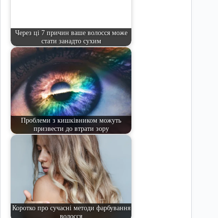
Через ці 7 причин ваше волосся може
стати занадто сухим
Проблеми з кишківником можуть
призвести до втрати зору
Коротко про сучасні методи фарбування
волосся