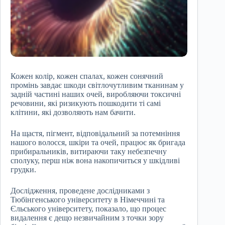
Кожен колір, кожен спалах, кожен сонячний
промінь завдає шкоди світлочутливим тканинам у
задній частині наших очей, виробляючи токсичні
речовини, які ризикують пошкодити ті самі
клітини, які дозволяють нам бачити.
На щастя, пігмент, відповідальний за потемніння
нашого волосся, шкіри та очей, працює як бригада
прибиральників, витираючи таку небезпечну
сполуку, перш ніж вона накопичиться у шкідливі
грудки.
Дослідження, проведене дослідниками з
Тюбінгенського університету в Німеччині та
Єльського університету, показало, що процес
видалення є дещо незвичайним з точки зору