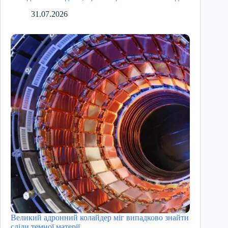
31.07.2026
Великий адронний колайдер міг випадково знайти
сліди темної матерії