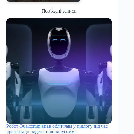
Пов’язані записи
Робот Qualcomm впав обличчям у підлогу під час
презентації: відео стало вірусним