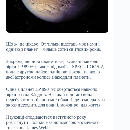
Що ж, це цікаво. От тільки відстань між нами і
однією з планет, – більше сотні світлових років.
Зокрема, дві нові планети зафіксовані навколо
зірки LP 890−9, також відомої як SPECULOOS-2,
вона є другою найхолоднішою зіркою, навколо
якої астрономи колись знаходили планети.
Одна з планет LP 890−9c обертається навколо
зірки раз на 8,5 днів. На такій відстані вона
перебуває в зоні системи: області, де температура
якраз підходить для води і, можливо, для життя.
Науковці сподіваються наступного року
розглянути її ближче за допомогою космічного
телескопа James Webb.