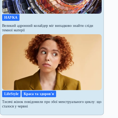
НАУКА
Великий адронний колайдер міг випадково знайти сліди
темної матерії
LifeStyle
Краса та здоров'я
Тисячі жінок повідомили про збої менструального циклу: що
сталося у червні