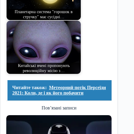
Планетарна система "горошок в
стручку" має сусідні…
Китайські вчені пропонують
революційну місію з…
Читайте також:
Метеорний потік Персеїди
2021: Коли, де і як його побачити
Пов’язані записи