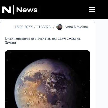
Перейти
до
вмісту
16.09.2022
НАУКА
Anna Nevolina
Вчені знайшли дві планети, які дуже схожі на
Землю