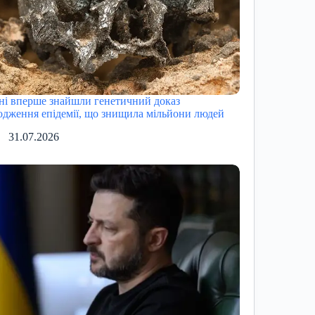
ні вперше знайшли генетичний доказ
одження епідемії, що знищила мільйони людей
31.07.2026