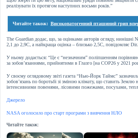
Щоб зберегти цю мету, національні уряди повинні зміцнити сво
реалізувати їх протягом наступних восьми років.”
Читайте також:
Високопатогенний пташиний грип впер
The Guardian додає, що, за оцінками авторів огляду, нинішн
2,1 до 2,9С, а найкраща оцінка – близько 2,5С, повідомляє Dir.
У ньому додається: “Це є “незначним” поліпшенням порівняно
за зобов’язаннями, прийнятими в Глазго [на COP26 у 2021 роц
У своєму оглядовому звіті газета “Нью-Йорк Таймс” зазначила
зобов’язань по боротьбі зі зміною клімату, що ставить Землю 
інтенсивними повенями, лісовими пожежами, посухами, теп
Джерело
NASA оголосило про старт програми з вивчення НЛО
Читайте також: