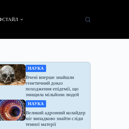
ФСТАЙЛ
НАУКА
Вчені вперше знайшли
генетичний доказ
походження епідемії, що
знищила мільйони людей
НАУКА
Великий адронний колайдер
міг випадково знайти сліди
темної матерії