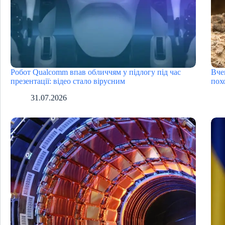
Робот Qualcomm впав обличчям у підлогу під час
Вче
презентації: відео стало вірусним
пох
31.07.2026