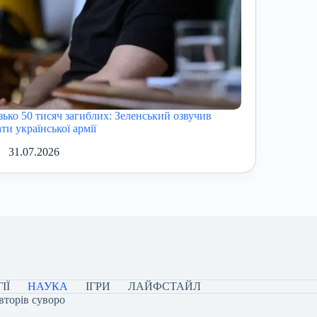
зько 50 тисяч загиблих: Зеленський озвучив
ти української армії
31.07.2026
ІЇ
НАУКА
ІГРИ
ЛАЙФСТАЙЛ
вторів суворо