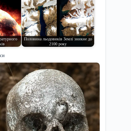
ратурного
Половина льодовиків Землі зникне до
ків
2100 року
иси