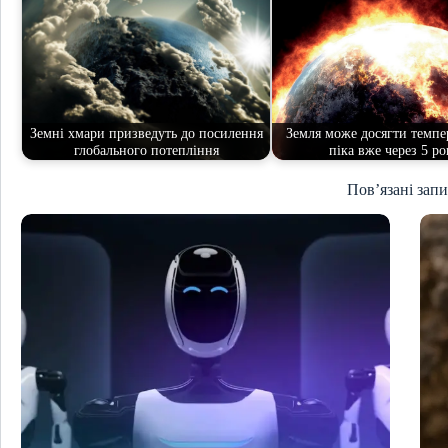
Земні хмари призведуть до посилення
Земля може досягти темпе
глобального потепління
піка вже через 5 ро
Пов’язані зап