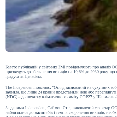
Багато публікацій у світових ЗМІ повідомляють про аналіз ОО
призведуть до збільшення викидів на 10,6% до 2030 року, що 
градуса за Цельсієм.
The Independent пояснює: “Огляд заснований на сукупних зобо
заявила, що лише 24 країни представили нові або переглянуті 
(NDC) – до початку кліматичного саміту COP27 у Шарм-ель -
За даними Independent, Саймон Стіл, виконавчий секретар О
наблизилися до масштабів і темпів скорочення викидів, необхі