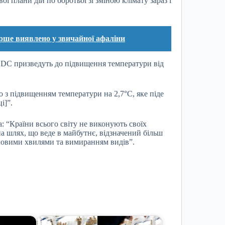
ї плани дій по боротьбі зі зміною клімату зараз і
ше виявлено у звичайної афаліни
і NDC призведуть до підвищення температури від
 з підвищенням температури на 2,7°С, яке піде
і]”.
: “Країни всього світу не виконують своїх
на шлях, що веде в майбутнє, відзначений більш
ловими хвилями та вимиранням видів”.