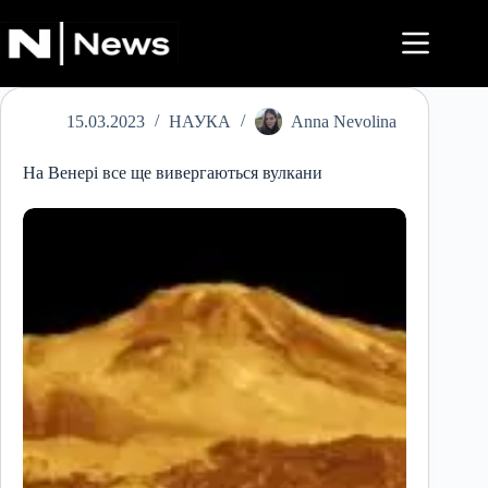
Перейти
до
вмісту
15.03.2023
НАУКА
Anna Nevolina
На Венері все ще вивергаються вулкани