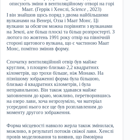
описують зміни в вентиляційному отворі на горі
Маат. (Геррік і Хенслі,
Science
, 2023)
І він знайшов щось поряд з двома найбільшими
вулканами на Венері, Озза і Маат Монс. Ці
вулкани за обсягом можна порівняти з вулканами
на Землі, але більш плоскі та більш розпростерті. З
лютого по жовтень 1991 року отвір на північній
стороні щитового вулкана, що є частиною Маат
Монс, помітно змінив форму.
Спочатку вентиляційний отвір був майже
круглим, з площею близько 2,2 квадратних
кілометрів, що трохи більше, ніж Монако. На
пізнішому зображенні форма була більшою,
близько 4 квадратних кілометрів, і була
неправильною. Він також здавався майже
заповненим до краю, можливо, перетворившись
на озеро лави, хоча незрозуміло, чи матеріал
усередині нього все ще був розплавленим до
моменту другого зображення.
Форма місцевості навколо жерла також змінилася,
можливо, в результаті потоків свіжої лави. Хенслі
провів моделювання та виявив, що ймовірна