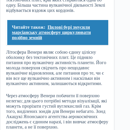
одну. Більша частина вулканічної діяльності Землі
відбувається вздовж цих кордонів.
Читайте також:
Пилові бурі змусили
марсіанську атмосферу циркулювати
подібно земній
Літосфера Венери являє собою єдину цілісну
оболонку без тектонічних плит. Це підняло
питання про вулканічну активність планети. Його
молода поверхня свідчить про нещодавнє
вулканічне відновлення, але питання про те, чи є
він все ще вулканічно активним і наскільки він
вулканічно активним, залишаються відкритими.
Через атмосферу Венери побачити її поверхню
нелегко; для цього потрібні методи візуалізації, які
можуть прорізати густий вуглекислий газ. Крім
того, виділених зондів для Венери небагато. Зонд
Акацукі Японського агентства аерокосмічних
досліджень є єдиним наразі, і він вивчає атмосферу
планети, а не її поверхню.