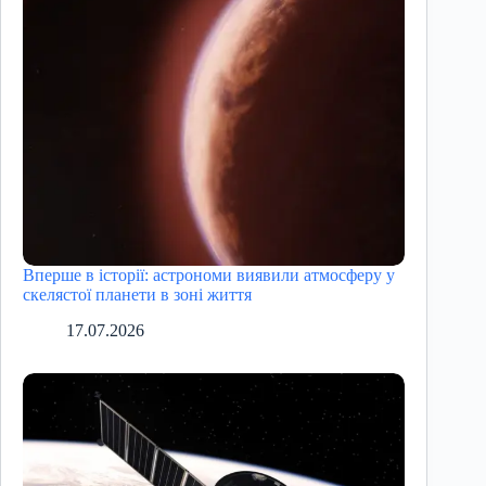
Вперше в історії: астрономи виявили атмосферу у
скелястої планети в зоні життя
17.07.2026