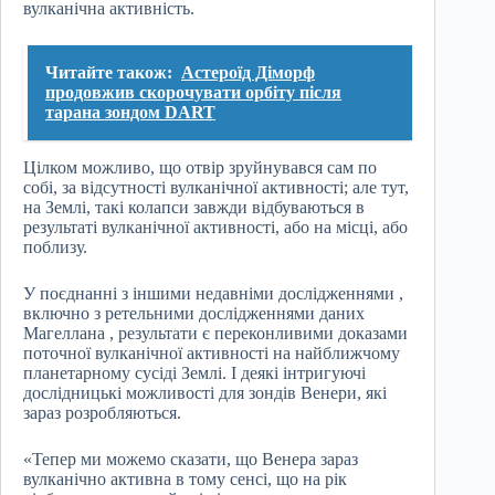
вулканічна активність.
Читайте також:
Астероїд Діморф
продовжив скорочувати орбіту після
тарана зондом DART
Цілком можливо, що отвір зруйнувався сам по
собі, за відсутності вулканічної активності; але тут,
на Землі, такі колапси завжди відбуваються в
результаті вулканічної активності, або на місці, або
поблизу.
У поєднанні з іншими недавніми дослідженнями ,
включно з ретельними дослідженнями даних
Магеллана , результати є переконливими доказами
поточної вулканічної активності на найближчому
планетарному сусіді Землі. І деякі інтригуючі
дослідницькі можливості для зондів Венери, які
зараз розробляються.
«Тепер ми можемо сказати, що Венера зараз
вулканічно активна в тому сенсі, що на рік