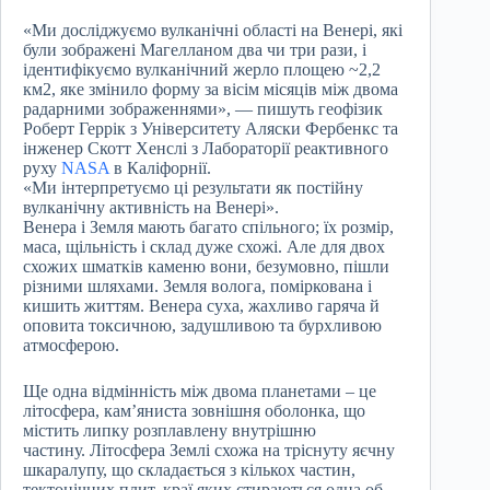
«Ми досліджуємо вулканічні області на Венері, які
були зображені Магелланом два чи три рази, і
ідентифікуємо вулканічний жерло площею ~2,2
км2, яке змінило форму за вісім місяців між двома
радарними зображеннями», — пишуть геофізик
Роберт Геррік з Університету Аляски Фербенкс та
інженер Скотт Хенслі з Лабораторії реактивного
руху
NASA
в Каліфорнії.
«Ми інтерпретуємо ці результати як постійну
вулканічну активність на Венері».
Венера і Земля мають багато спільного; їх розмір,
маса, щільність і склад дуже схожі. Але для двох
схожих шматків каменю вони, безумовно, пішли
різними шляхами. Земля волога, поміркована і
кишить життям. Венера суха, жахливо гаряча й
оповита токсичною, задушливою та бурхливою
атмосферою.
Ще одна відмінність між двома планетами – це
літосфера, кам’яниста зовнішня оболонка, що
містить липку розплавлену внутрішню
частину. Літосфера Землі схожа на тріснуту яєчну
шкаралупу, що складається з кількох частин,
тектонічних плит, краї яких стираються одна об