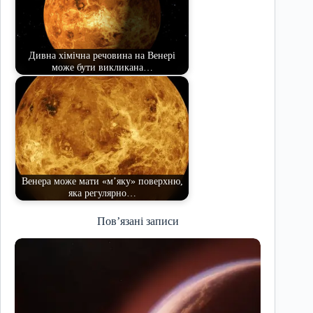
Дивна хімічна речовина на Венері
може бути викликана…
Венера може мати «м’яку» поверхню,
яка регулярно…
Пов’язані записи