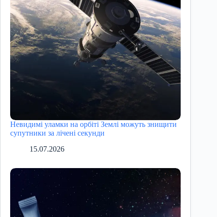
Невидимі уламки на орбіті Землі можуть знищити
супутники за лічені секунди
15.07.2026