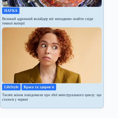
НАУКА
Великий адронний колайдер міг випадково знайти сліди
темної матерії
LifeStyle
Краса та здоров'я
Тисячі жінок повідомили про збої менструального циклу: що
сталося у червні