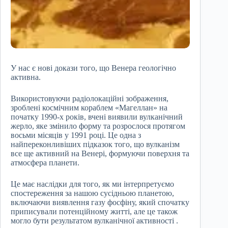
У нас є нові докази того, що Венера геологічно
активна.
Використовуючи радіолокаційні зображення,
зроблені космічним кораблем «Магеллан» на
початку 1990-х років, вчені виявили вулканічний
жерло, яке змінило форму та розрослося протягом
восьми місяців у 1991 році. Це одна з
найпереконливіших підказок того, що вулканізм
все ще активний на Венері, формуючи поверхня та
атмосфера планети.
Це має наслідки для того, як ми інтерпретуємо
спостереження за нашою сусідньою планетою,
включаючи виявлення газу фосфіну, який спочатку
приписували потенційному житті, але це також
могло бути результатом вулканічної активності .