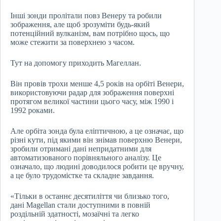
Інші зонди пролітали повз Венеру та робили
зображення, але щоб зрозуміти будь-який
потенційний вулканізм, вам потрібно щось, що
може стежити за поверхнею з часом.
Тут на допомогу приходить Магеллан.
Він провів трохи менше 4,5 років на орбіті Венери,
використовуючи радар для зображення поверхні
протягом великої частини цього часу, між 1990 і
1992 роками.
Але орбіта зонда була еліптичною, а це означає, що
різні кути, під якими він знімав поверхню Венери,
зробили отримані дані непридатними для
автоматизованого порівняльного аналізу. Це
означало, що людині доводилося робити це вручну,
а це було трудомістке та складне завдання.
«Тільки в останнє десятиліття чи близько того,
дані Magellan стали доступними в повній
роздільній здатності, мозаїчні та легко