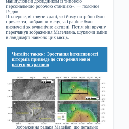
маніпулювані дослідником із типовою
персональною робочою станцією», — пояснює
Геррік.
По-перше, він звузив дані, які йому потрібно було
прочесати, вибравши місця, які раніше були
визначені як вулканічно активні. Потім він вручну
переглянув зображення Магеллана, шукаючи зміни
в ландшафті навколо цих місць.
Читайте також:
Зростання інтенсивності
штормів призведе до створення нової
категорії ураганів
Зображення радара Magellan, що детально