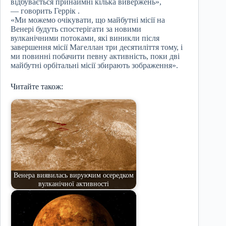
відбувається принаймні кілька вивержень»,
— говорить Геррік .
«Ми можемо очікувати, що майбутні місії на
Венері будуть спостерігати за новими
вулканічними потоками, які виникли після
завершення місії Магеллан три десятиліття тому, і
ми повинні побачити певну активність, поки дві
майбутні орбітальні місії збирають зображення».
Читайте також:
Венера виявилась вируючим осередком
вулканічної активності