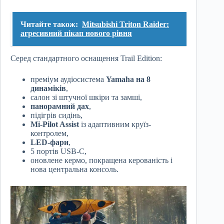
Читайте також:
Mitsubishi Triton Raider:
агресивний пікап нового рівня
Серед стандартного оснащення Trail Edition:
преміум аудіосистема
Yamaha на 8
динаміків
,
салон зі штучної шкіри та замші,
панорамний дах
,
підігрів сидінь,
Mi-Pilot Assist
із адаптивним круїз-
контролем,
LED-фари
,
5 портів USB-C,
оновлене кермо, покращена керованість і
нова центральна консоль.