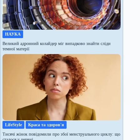
НАУКА
Великий адронний колайдер міг випадково знайти сліди
темної матерії
LifeStyle
Краса та здоров'я
Тисячі жінок повідомили про збої менструального циклу: що
сталося у червні