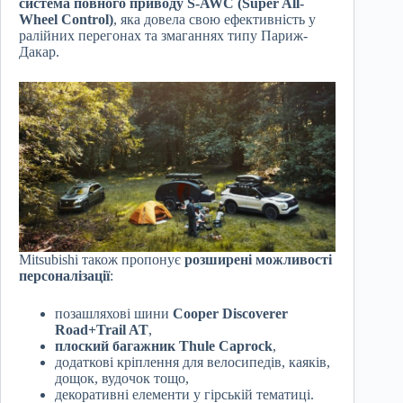
система повного приводу S-AWC (Super All-
Wheel Control)
, яка довела свою ефективність у
ралійних перегонах та змаганнях типу Париж-
Дакар.
Mitsubishi також пропонує
розширені можливості
персоналізації
:
позашляхові шини
Cooper Discoverer
Road+Trail AT
,
плоский багажник Thule Caprock
,
додаткові кріплення для велосипедів, каяків,
дощок, вудочок тощо,
декоративні елементи у гірській тематиці.