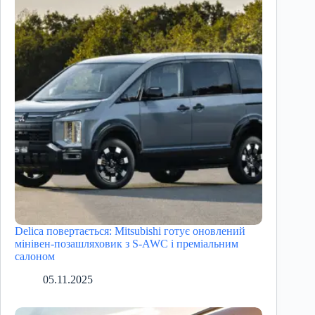
Delica повертається: Mitsubishi готує оновлений
мінівен-позашляховик з S-AWC і преміальним
салоном
05.11.2025