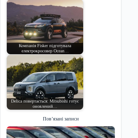
Компанія Fisker підготувала
електрокросовер Ocean…
Delica повертається: Mitsubishi готує
оновлений…
Пов’язані записи