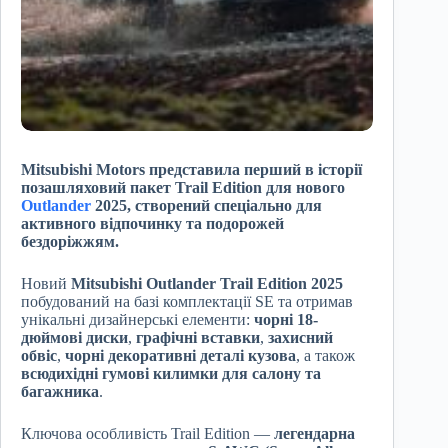
Mitsubishi Motors представила перший в історії
позашляховий пакет Trail Edition для нового
Outlander
2025, створений спеціально для
активного відпочинку та подорожей
бездоріжжям.
Новий
Mitsubishi Outlander Trail Edition 2025
побудований на базі комплектації SE та отримав
унікальні дизайнерські елементи:
чорні 18-
дюймові диски
,
графічні вставки
,
захисний
обвіс
,
чорні декоративні деталі кузова
, а також
всюдихідні гумові килимки для салону та
багажника
.
Ключова особливість Trail Edition —
легендарна