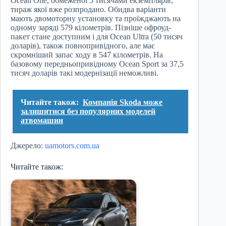
Ocean One, обмеженої 5 тисячами екземплярів,
тираж якої вже розпродано. Обидва варіанти
мають двомоторну установку та проїжджають на
одному заряді 579 кілометрів. Пізніше офроуд-
пакет стане доступним і для Ocean Ultra (50 тисяч
доларів), також повнопривідного, але має
скромніший запас ходу в 547 кілометрів. На
базовому передньопривідному Ocean Sport за 37,5
тисяч доларів такі модернізації неможливі.
Читайте також:
Компанія Skoda може
залишитися без популярних моделей
атвомашин
Джерело:
uamotors.com.ua
Читайте також: