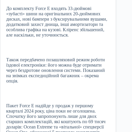
До комплекту Force E входять 33-дюймові
«зубасті» шини на оригінальних 20-дюймових
дисках, нові бампери з буксирувальними вушами,
додатковий захист днища, інші амортизатори та
особлива графіка на кузові. Кліренс збільшений,
але наскільки, не уточнюється.
Також передбачено позашляховий режим роботи
їздової електроніки: його можна буде отримати
через бездротове оновлення системи. Показаний
на знімках експедиційний багажник – окрема
опція.
Пакет Force E надійде у продаж у першому
кварталі 2024 року, ціна поки не оголошена.
Спочатку його запропонують лише для двох
старших комплектацій, які коштують по 69 тисяч
доларів: Ocean Extreme та «вітальної» спецверсії