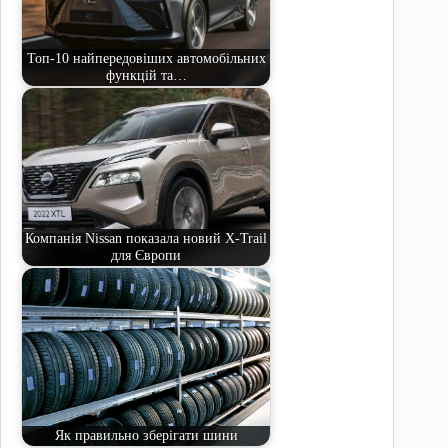
Топ-10 найпередовіших автомобільних
функцій та…
Компанія Nissan показала новий X-Trail
для Європи
Як правильно зберігати шини