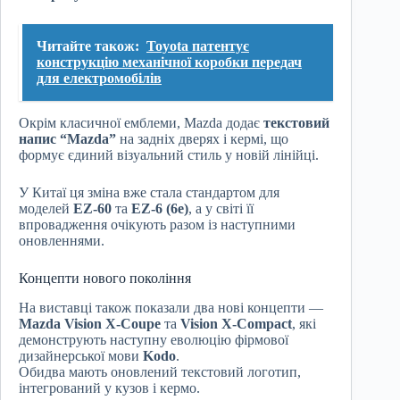
Читайте також:
Toyota патентує
конструкцію механічної коробки передач
для електромобілів
Окрім класичної емблеми, Mazda додає
текстовий
напис “Mazda”
на задніх дверях і кермі, що
формує єдиний візуальний стиль у новій лінійці.
У Китаї ця зміна вже стала стандартом для
моделей
EZ-60
та
EZ-6 (6e)
, а у світі її
впровадження очікують разом із наступними
оновленнями.
Концепти нового покоління
На виставці також показали два нові концепти —
Mazda Vision X-Coupe
та
Vision X-Compact
, які
демонструють наступну еволюцію фірмової
дизайнерської мови
Kodo
.
Обидва мають оновлений текстовий логотип,
інтегрований у кузов і кермо.