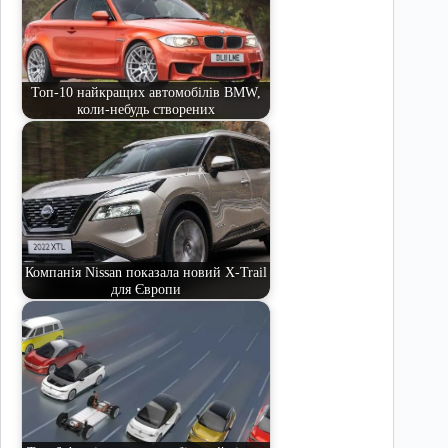
Топ-10 найкращих автомобілів BMW,
коли-небудь створених
Компанія Nissan показала новий X-Trail
для Європи