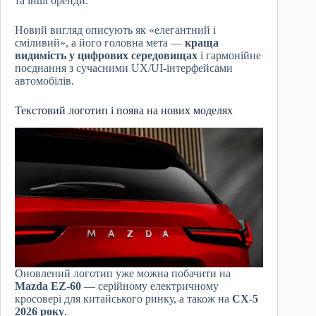
та інші бренди.
Новий вигляд описують як «елегантний і
сміливий», а його головна мета —
краща
видимість у цифрових середовищах
і гармонійне
поєднання з сучасними UX/UI-інтерфейсами
автомобілів.
Текстовий логотип і поява на нових моделях
Оновлений логотип уже можна побачити на
Mazda EZ-60
— серійному електричному
кросовері для китайського ринку, а також на
CX-5
2026 року
.