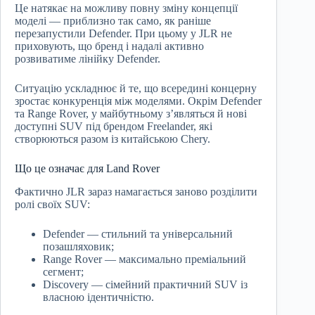
Це натякає на можливу повну зміну концепції
моделі — приблизно так само, як раніше
перезапустили Defender. При цьому у JLR не
приховують, що бренд і надалі активно
розвиватиме лінійку Defender.
Ситуацію ускладнює й те, що всередині концерну
зростає конкуренція між моделями. Окрім Defender
та Range Rover, у майбутньому з’являться й нові
доступні SUV під брендом Freelander, які
створюються разом із китайською Chery.
Що це означає для Land Rover
Фактично JLR зараз намагається заново розділити
ролі своїх SUV:
Defender — стильний та універсальний
позашляховик;
Range Rover — максимально преміальний
сегмент;
Discovery — сімейний практичний SUV із
власною ідентичністю.