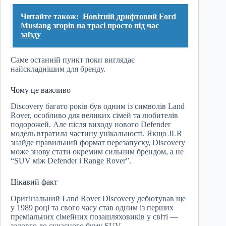
Читайте також:
Новітній дрифтовий Ford
Mustang згорів на трасі просто під час
заїзду
Саме останній пункт поки виглядає
найскладнішим для бренду.
Чому це важливо
Discovery багато років був одним із символів Land
Rover, особливо для великих сімей та любителів
подорожей. Але після виходу нового Defender
модель втратила частину унікальності. Якщо JLR
знайде правильний формат перезапуску, Discovery
може знову стати окремим сильним брендом, а не
“SUV між Defender і Range Rover”.
Цікавий факт
Оригінальний Land Rover Discovery дебютував ще
у 1989 році та свого часу став одним із перших
преміальних сімейних позашляховиків у світі —
задовго до сучасного буму SUV.