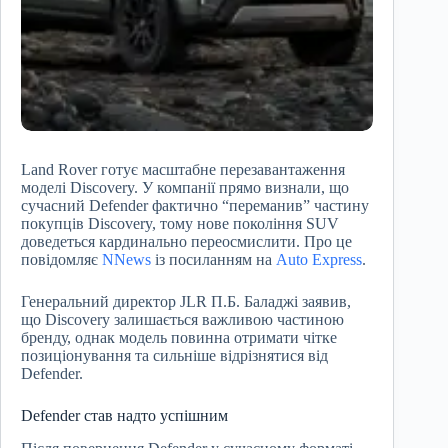
Land Rover готує масштабне перезавантаження
моделі Discovery. У компанії прямо визнали, що
сучасний Defender фактично “переманив” частину
покупців Discovery, тому нове покоління SUV
доведеться кардинально переосмислити. Про це
повідомляє
NNews
із посиланням на
Auto Express
.
Генеральний директор JLR П.Б. Баладжі заявив,
що Discovery залишається важливою частиною
бренду, однак модель повинна отримати чітке
позиціонування та сильніше відрізнятися від
Defender.
Defender став надто успішним