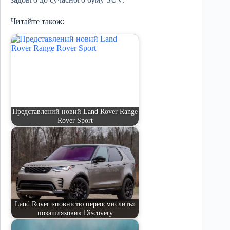
Читайте також:
Представлений новий Land Rover Range
Rover Sport
Land Rover «повністю переосмислить»
позашляховик Discovery