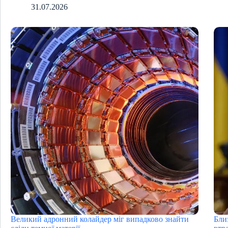
31.07.2026
Великий адронний колайдер міг випадково знайти
Бли