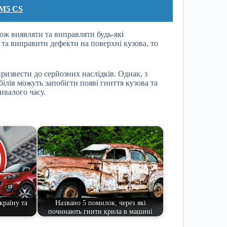
 M5 CS
ож виявляти та виправляти будь-які
а виправити дефекти на поверхні кузова, то
ризвести до серйозних наслідків. Однак, з
лів можуть запобігти появі гниття кузова та
ивалого часу.
країну та
Названо 5 помилок, через які
починають гнити крила в машині