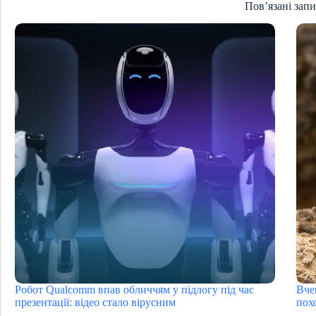
Пов’язані зап
Робот Qualcomm впав обличчям у підлогу під час
Вче
презентації: відео стало вірусним
пох