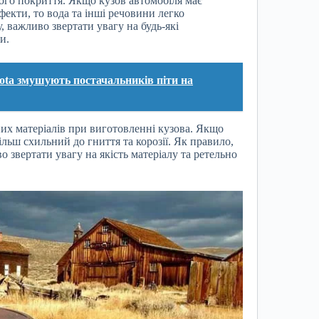
го покриття. Якщо кузов автомобіля має
фекти, то вода та інші речовини легко
 важливо звертати увагу на будь-які
и.
yota змушують постачальників піти на
их матеріалів при виготовленні кузова. Якщо
ільш схильний до гниття та корозії. Як правило,
о звертати увагу на якість матеріалу та ретельно