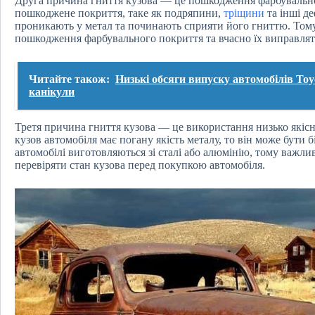
Друга причина гниття кузова — це пошкодження фарбувально
пошкоджене покриття, таке як подряпини,
тріщини
та інші де
проникають у метал та починають сприяти його гниттю. Тому,
пошкодження фарбувального покриття та вчасно їх виправлят
Читайте також:
Низькі обсяги випуску автомобілів To
канікули
Третя причина гниття кузова — це використання низько якісн
кузов автомобіля має погану якість металу, то він може бути б
автомобілі виготовляються зі сталі або алюмінію, тому важлив
перевіряти стан кузова перед покупкою автомобіля.