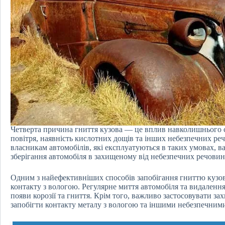
Четверта причина гниття кузова — це вплив навколишнього с
повітря, наявність кислотних дощів та інших небезпечних ре
власникам автомобілів, які експлуатуються в таких умовах, в
зберігання автомобіля в захищеному від небезпечних речовин 
Одним з найефективніших способів запобігання гниттю кузова
контакту з вологою. Регулярне миття автомобіля та видаленн
появи корозії та гниття. Крім того, важливо застосовувати за
запобігти контакту металу з вологою та іншими небезпечним