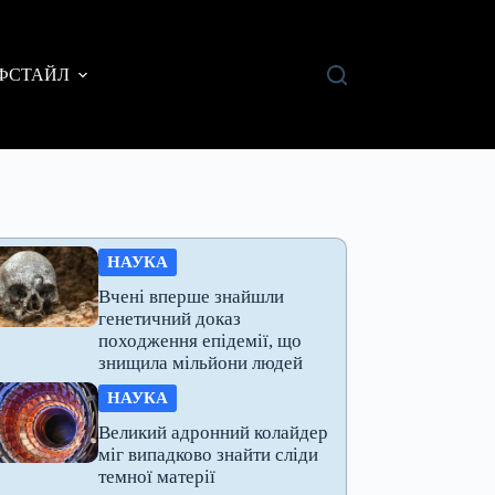
ФСТАЙЛ
НАУКА
Вчені вперше знайшли
генетичний доказ
походження епідемії, що
знищила мільйони людей
НАУКА
Великий адронний колайдер
міг випадково знайти сліди
темної матерії