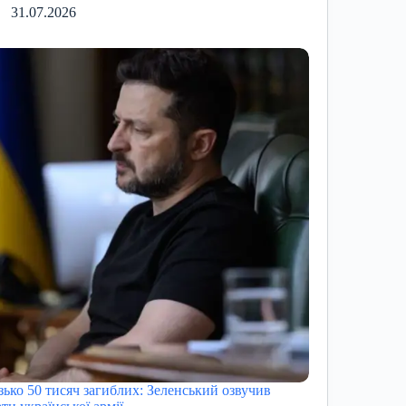
31.07.2026
зько 50 тисяч загиблих: Зеленський озвучив