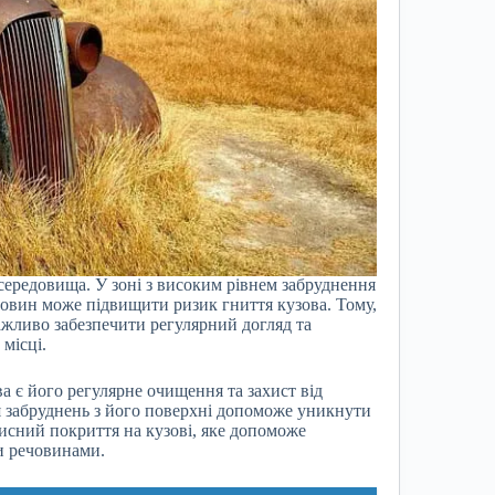
ередовища. У зоні з високим рівнем забруднення
човин може підвищити ризик гниття кузова. Тому,
ажливо забезпечити регулярний догляд та
місці.
 є його регулярне очищення та захист від
я забруднень з його поверхні допоможе уникнути
хисний покриття на кузові, яке допоможе
и речовинами.