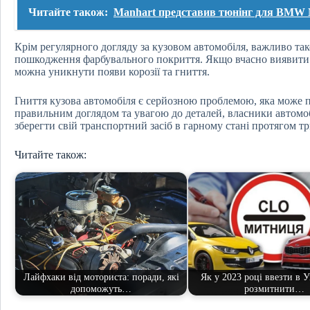
Читайте також:
Manhart представив тюнінг для BMW
Крім регулярного догляду за кузовом автомобіля, важливо так
пошкодження фарбувального покриття. Якщо вчасно виявити т
можна уникнути появи корозії та гниття.
Гниття кузова автомобіля є серйозною проблемою, яка може п
правильним доглядом та увагою до деталей, власники автомобі
зберегти свій транспортний засіб в гарному стані протягом тр
Читайте також:
Лайфхаки від моториста: поради, які
Як у 2023 році ввезти в У
допоможуть…
розмитнити…