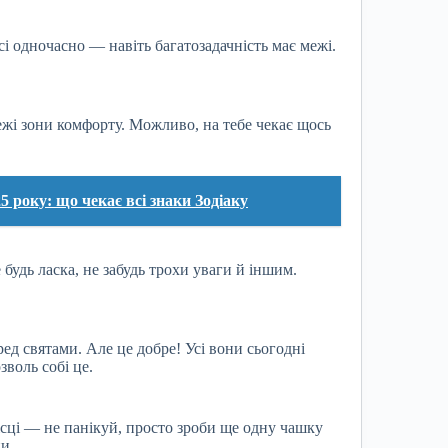
сі одночасно — навіть багатозадачність має межі.
ежі зони комфорту. Можливо, на тебе чекає щось
5 року: що чекає всі знаки Зодіаку
будь ласка, не забудь трохи уваги й іншим.
ед святами. Але це добре! Усі вони сьогодні
воль собі це.
сці — не панікуй, просто зроби ще одну чашку
и.