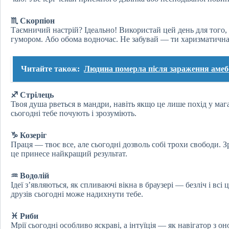
♏ Скорпіон
Таємничий настрій? Ідеально! Використай цей день для того, 
гумором. Або обома водночас. Не забувай — ти харизматична 
Читайте також:
Людина померла після зараження амеб
♐ Стрілець
Твоя душа рветься в мандри, навіть якщо це лише похід у маг
сьогодні тебе почують і зрозуміють.
♑ Козеріг
Праця — твоє все, але сьогодні дозволь собі трохи свободи. 
це принесе найкращий результат.
♒ Водолій
Ідеї з’являються, як спливаючі вікна в браузері — безліч і всі 
друзів сьогодні може надихнути тебе.
♓ Риби
Мрії сьогодні особливо яскраві, а інтуїція — як навігатор з 