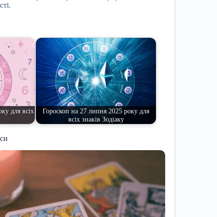
сті.
оку для всіх
Гороскоп на 27 липня 2025 року для
всіх знаків Зодіаку
иси