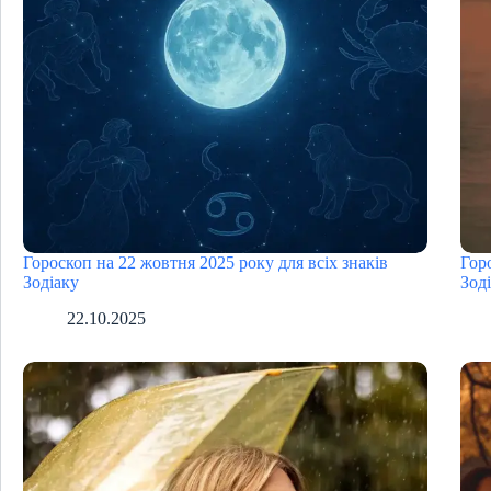
Гороскоп на 22 жовтня 2025 року для всіх знаків
Гор
Зодіаку
Зод
22.10.2025