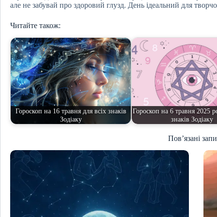
але не забувай про здоровий глузд. День ідеальний для творчо
Читайте також:
Гороскоп на 16 травня для всіх знаків
Гороскоп на 6 травня 2025 р
Зодіаку
знаків Зодіаку
Пов’язані зап