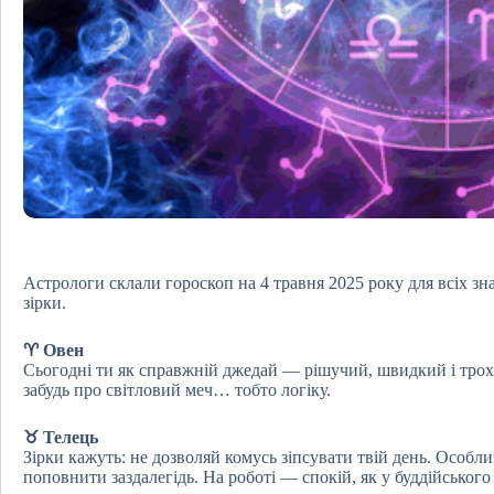
Астрологи склали гороскоп на 4 травня 2025 року для всіх зна
зірки.
♈ Овен
Сьогодні ти як справжній джедай — рішучий, швидкий і трохи
забудь про світловий меч… тобто логіку.
♉ Телець
Зірки кажуть: не дозволяй комусь зіпсувати твій день. Особ
поповнити заздалегідь. На роботі — спокій, як у буддійського