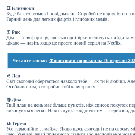
♊ Близнюки
Буде багато розмов і повідомлень. Спробуй не відповісти на в
Гарний день для легких фліртів і глибоких мемів.
♋ Рак
Дім — твоя фортеця, але сьогодні зірки шепочуть: вийди за м
цікаве — навіть якщо це просто новий серіал на Netflix.
Читайте також:
Фінансовий гороскоп на 16 вересня 202
♌ Лев
Світ сьогодні обертається навколо тебе — як ти й любиш. Але 
Особливо тим, хто зробив тобі каву зранку.
♍ Діва
Твій план на день має більше пунктів, ніж список покупок пер
виконуються легко. Навіть пункт «відпочити» — серйозно, доз
♎ Терези
Усе гармонійно… майже. Якщо щось сьогодні не на своєму мі
чаю. Увечері чекай приємного дзвінка або несподіваної новин