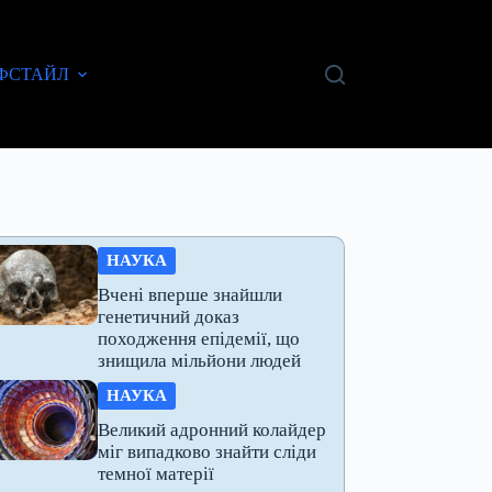
ФСТАЙЛ
НАУКА
Вчені вперше знайшли
генетичний доказ
походження епідемії, що
знищила мільйони людей
НАУКА
Великий адронний колайдер
міг випадково знайти сліди
темної матерії