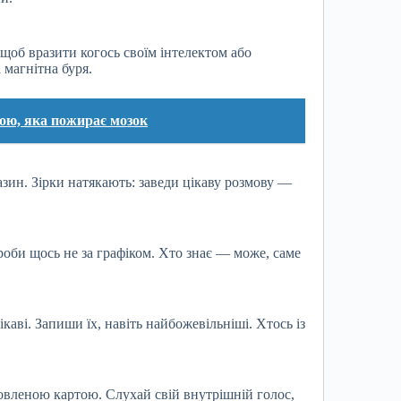
щоб вразити когось своїм інтелектом або
магнітна буря.
ою, яка пожирає мозок
азин. Зірки натякають: заведи цікаву розмову —
Зроби щось не за графіком. Хто знає — може, саме
цікаві. Запиши їх, навіть найбожевільніші. Хтось із
оновленою картою. Слухай свій внутрішній голос,