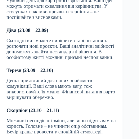
Чудовий день для кар’єрного зростання. Ваші ідеї
можуть отримати схвалення від керівництва. У
стосунках важливо проявити терпіння – не
поспішайте з висновками.
Діва (23.08 – 22.09)
Сьогодні ви зможете вирішити старі питання та
розпочати нові проєкти. Ваші аналітичні здібності
допоможуть знайти нестандартні рішення. В
особистому житті можливі приємні несподіванки.
Терези (23.09 – 22.10)
День сприятливий для нових знайомств і
комунікації. Ваші слова мають вагу, тож
використовуйте їх мудро. Фінансові питання варто
вирішувати обережно.
Скорпіон (23.10 – 21.11)
Можливі несподівані зміни, але вони підуть вам на
користь. Головне – не чинити опір обставинам.
Вечір краще провести у спокійній атмосфері.