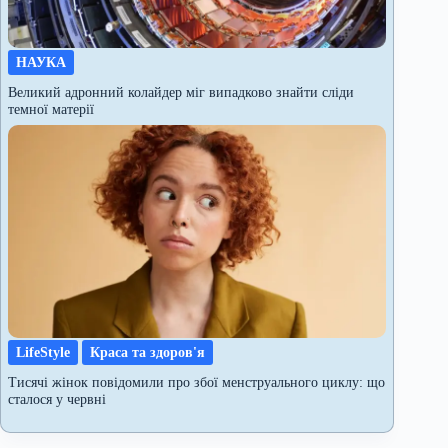
НАУКА
Великий адронний колайдер міг випадково знайти сліди
темної матерії
LifeStyle
Краса та здоров'я
Тисячі жінок повідомили про збої менструального циклу: що
сталося у червні