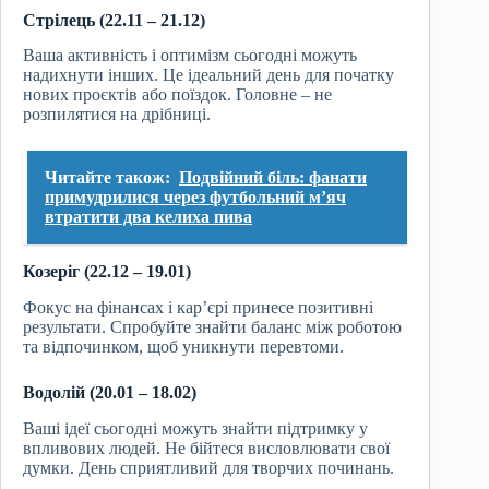
Стрілець (22.11 – 21.12)
Ваша активність і оптимізм сьогодні можуть
надихнути інших. Це ідеальний день для початку
нових проєктів або поїздок. Головне – не
розпилятися на дрібниці.
Читайте також:
Подвійний біль: фанати
примудрилися через футбольний м’яч
втратити два келиха пива
Козеріг (22.12 – 19.01)
Фокус на фінансах і кар’єрі принесе позитивні
результати. Спробуйте знайти баланс між роботою
та відпочинком, щоб уникнути перевтоми.
Водолій (20.01 – 18.02)
Ваші ідеї сьогодні можуть знайти підтримку у
впливових людей. Не бійтеся висловлювати свої
думки. День сприятливий для творчих починань.