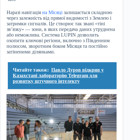
Наразі навігація
на Місяці
залишається складною
через залежність від прямої видимості з Землею і
затримки сигналів. Це створює так звані «тіні
зв’язку» — зони, в яких передача даних утруднена
або неможлива. Система LUPIN дозволить
охопити ключові регіони, включно з Південним
полюсом, зворотним боком Місяця та постійно
затіненими ділянками.
Читайте також:
Павло Дуров відкрив у
Казахстані лабораторію Telegram для
розвитку штучного інтелекту