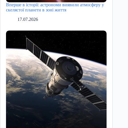
Вперше в історії: астрономи виявили атмосферу у
скелястої планети в зоні життя
17.07.2026