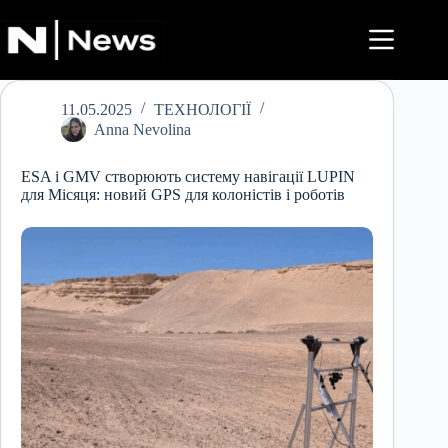
Перейти
до
вмісту
11.05.2025
ТЕХНОЛОГІЇ
Anna Nevolina
ESA і GMV створюють систему навігації LUPIN
для Місяця: новий GPS для колоністів і роботів