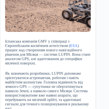
Іспанська компанія GMV у співпраці з
Європейським космічним агентством (
ESA
)
працює над створенням нового навігаційного
рішення для Місяця — системи LUPIN. Вона стане
аналогом GPS, але адаптованим до специфіки
місячної поверхні.
Як зазначають розробники, LUPIN допоможе
орієнтуватися астронавтам, роботам і навіть
майбутнім колоністам. Головна відмінність від
земного GPS — супутники не обертатимуться
навколо Землі, а навколо самого Місяця. Система
використовуватиме вже наявні апарати, що
перебувають на місячній орбіті, та адаптовані
сигнали для точного позиціонування в реальному
часі.