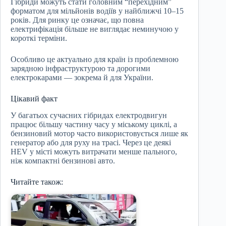
Гібриди можуть стати головним “перехідним”
форматом для мільйонів водіїв у найближчі 10–15
років. Для ринку це означає, що повна
електрифікація більше не виглядає неминучою у
короткі терміни.
Особливо це актуально для країн із проблемною
зарядною інфраструктурою та дорогими
електрокарами — зокрема й для України.
Цікавий факт
У багатьох сучасних гібридах електродвигун
працює більшу частину часу у міському циклі, а
бензиновий мотор часто використовується лише як
генератор або для руху на трасі. Через це деякі
HEV у місті можуть витрачати менше пального,
ніж компактні бензинові авто.
Читайте також: