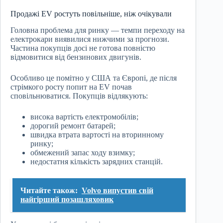
Продажі EV ростуть повільніше, ніж очікували
Головна проблема для ринку — темпи переходу на
електрокари виявилися нижчими за прогнози.
Частина покупців досі не готова повністю
відмовитися від бензинових двигунів.
Особливо це помітно у США та Європі, де після
стрімкого росту попит на EV почав
сповільнюватися. Покупців відлякують:
висока вартість електромобілів;
дорогий ремонт батарей;
швидка втрата вартості на вторинному
ринку;
обмежений запас ходу взимку;
недостатня кількість зарядних станцій.
Читайте також:
Volvo випустив свій
найгірший позашляховик