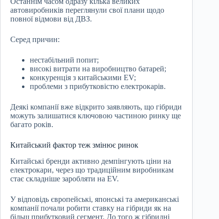
Останнім часом одразу кілька великих
автовиробників переглянули свої плани щодо
повної відмови від ДВЗ.
Серед причин:
нестабільний попит;
високі витрати на виробництво батарей;
конкуренція з китайськими EV;
проблеми з прибутковістю електрокарів.
Деякі компанії вже відкрито заявляють, що гібриди
можуть залишатися ключовою частиною ринку ще
багато років.
Китайський фактор теж змінює ринок
Китайські бренди активно демпінгують ціни на
електрокари, через що традиційним виробникам
стає складніше заробляти на EV.
У відповідь європейські, японські та американські
компанії почали робити ставку на гібриди як на
більш прибутковий сегмент. До того ж гібридні