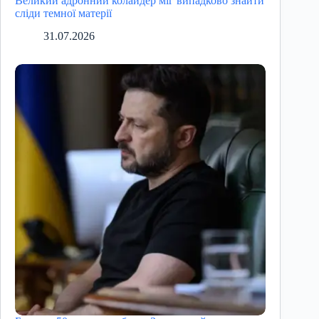
Великий адронний колайдер міг випадково знайти
сліди темної матерії
31.07.2026