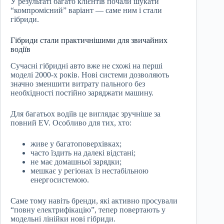
У результаті багато клієнтів почали шукати
“компромісний” варіант — саме ним і стали
гібриди.
Гібриди стали практичнішими для звичайних
водіїв
Сучасні гібридні авто вже не схожі на перші
моделі 2000-х років. Нові системи дозволяють
значно зменшити витрату пального без
необхідності постійно заряджати машину.
Для багатьох водіїв це виглядає зручніше за
повний EV. Особливо для тих, хто:
живе у багатоповерхівках;
часто їздить на далекі відстані;
не має домашньої зарядки;
мешкає у регіонах із нестабільною
енергосистемою.
Саме тому навіть бренди, які активно просували
“повну електрифікацію”, тепер повертають у
модельні лінійки нові гібриди.