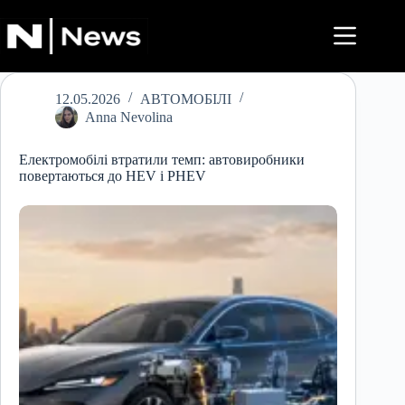
Перейти
до
вмісту
12.05.2026
АВТОМОБІЛІ
Anna Nevolina
Електромобілі втратили темп: автовиробники
повертаються до HEV і PHEV