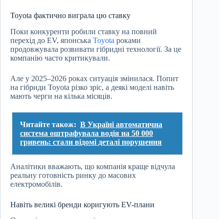
Toyota фактично виграла цю ставку
Поки конкуренти робили ставку на повний
перехід до EV, японська
Toyota
роками
продовжувала розвивати гібридні технології. За це
компанію часто критикували.
Але у 2025–2026 роках ситуація змінилася. Попит
на гібриди Toyota різко зріс, а деякі моделі навіть
мають черги на кілька місяців.
Читайте також:
В Україні автоматична
система оштрафувала водія на 50 000
гривень: стали відомі деталі порушення
Аналітики вважають, що компанія краще відчула
реальну готовність ринку до масових
електромобілів.
Навіть великі бренди коригують EV-плани