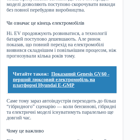
моделі дозволяють поступово скорочувати викиди
без повної перебудови виробництва.
Чи означає це кінець електромобілів
Ні. EV продовжують розвиватися, а технології
батарей поступово дешевшають. Але ринок
показав, що повний перехід на електромобілі
виявився складнішим і повільнішим процесом, ніж
прогнозували кілька років тому.
Читайте також:
Показаний Genesis GV60 -
перший люксовий електромобіль на
платформі Hyundai E-GMP
Саме тому зараз автоіндустрія переходить до більш
“гібридного” сценарію — коли бензинові, гібридні
та електричні моделі існуватимуть паралельно ще
довгий час.
Чому це важливо