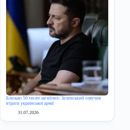
Близько 50 тисяч загиблих: Зеленський озвучив
втрати української армії
31.07.2026