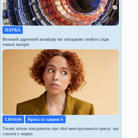
НАУКА
Великий адронний колайдер міг випадково знайти сліди
темної матерії
LifeStyle
Краса та здоров'я
Тисячі жінок повідомили про збої менструального циклу: що
сталося у червні