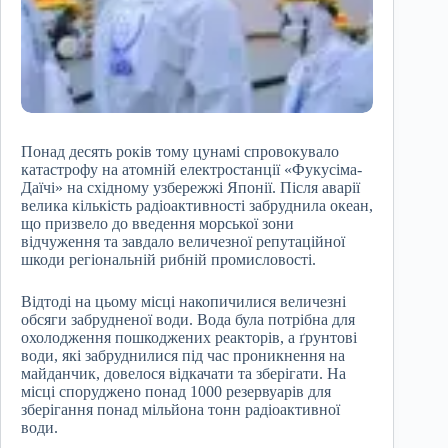
Понад десять років тому цунамі спровокувало
катастрофу на атомній електростанції «Фукусіма-
Даїчі» на східному узбережжі Японії. Після аварії
велика кількість радіоактивності забруднила океан,
що призвело до введення морської зони
відчуження та завдало величезної репутаційної
шкоди регіональній рибній промисловості.
Відтоді на цьому місці накопичилися величезні
обсяги забрудненої води. Вода була потрібна для
охолодження пошкоджених реакторів, а ґрунтові
води, які забруднилися під час проникнення на
майданчик, довелося відкачати та зберігати. На
місці споруджено понад 1000 резервуарів для
зберігання понад мільйона тонн радіоактивної
води.