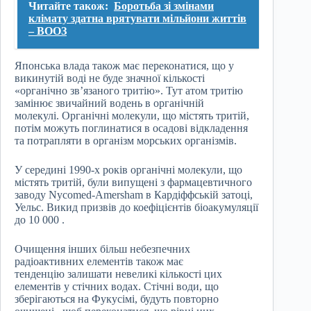
Читайте також:
Боротьба зі змінами
клімату здатна врятувати мільйони життів
– ВООЗ
Японська влада також має переконатися, що у
викинутій воді не буде значної кількості
«органічно зв’язаного тритію». Тут атом тритію
замінює звичайний водень в органічній
молекулі. Органічні молекули, що містять тритій,
потім можуть поглинатися в осадові відкладення
та потрапляти в організм морських організмів.
У середині 1990-х років органічні молекули, що
містять тритій, були випущені з фармацевтичного
заводу Nycomed-Amersham в Кардіффській затоці,
Уельс. Викид призвів до коефіцієнтів біоакумуляції
до 10 000 .
Очищення інших більш небезпечних
радіоактивних елементів також має
тенденцію залишати невеликі кількості цих
елементів у стічних водах. Стічні води, що
зберігаються на Фукусімі, будуть повторно