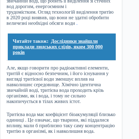
звичайній воді, що робить її виділення зі стічних
вод дорогим, енергоємним і
трудомістким. Огляд технологій виділення тритію
в 2020 році виявив, що вони не здатні обробити
величезні необхідні обсяги води
.
Читайте також:
Дослідники знайшли
приклади людських слідів, яким 300 000
років
Але, якщо говорити про радіоактивні елементи,
тритій є відносно безпечним, і його існування у
вигляді тритієвої води зменшує вплив на
навколишнє середовище. Хімічно ідентична
звичайній воді, тритієва вода проходить крізь
організми, як і вода, і тому не сильно
накопичується в тілах живих істот.
Тритієва вода має коефіцієнт біоакумуляції близько
одиниці . Це означає, що тварини, які піддалися
впливу, мали б приблизно таку саму концентрацію
тритію в організмі, як і навколишня вода.