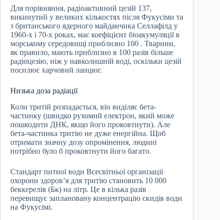
Для порівняння, радіоактивний цезій 137,
викинутий у великих кількостях після Фукусіми та
з британського ядерного майданчика Селлафілд у
1960-х і 70-х роках, має коефіцієнт біоакумуляції в
морському середовищі приблизно 100 . Тварини,
як правило, мають приблизно в 100 разів більше
радіоцезію, ніж у навколишній воді, оскільки цезій
посилює харчовий ланцюг.
Низька доза радіації
Коли тритій розпадається, він виділяє бета-
частинку (швидко рухомий електрон, який може
пошкодити ДНК, якщо його проковтнути). Але
бета-частинка тритію не дуже енергійна. Щоб
отримати значну дозу опромінення, людині
потрібно було б проковтнути його багато.
Стандарт питної води Всесвітньої організації
охорони здоров’я для тритію становить 10 000
беккерелів (Бк) на літр. Це в кілька разів
перевищує заплановану концентрацію скидів води
на Фукусімі.