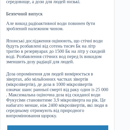
середовище, а дози для людей низькі.
Безпечний випуск
Але викид радіоактивної води повинен бути
зроблений належним чином.
Японські дослідження оцінюють, що стічні води
будуть розбавлені від сотень тисяч Бк на літр
тритію в резервуарах до 1500 Бк на літр у скидній
воді. Розбавлення стічних вод перед їх викидом
зменшить дозу радіації для людей.
Доза опромінення для людей вимірюється в
зівертах, або мільйонних частках зівертів
(мікрозівертів), де доза в 1000 мікрозівертів
означає шанс ранньої смерті від раку один із 25 000
. Максимальна оціночна доза від скиданої води
Фукусіми становитиме 3,9 мікрозіверта на рік. Це
набагато менше, ніж 2400 мікрозівертів, які люди в
середньому отримують від природного
випромінювання щороку.