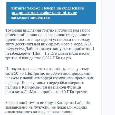
Читайте також:
Печера на сході Іспанії
розкриває масштабне палеолітичне
наскельне мистецтво
Труднощі виділення тритію зі стічних вод і його
обмежений вплив на навколишнє середовище є
причиною того, що ядерні установки по всьому
світу десятиліттями викидають його в море. АЕС
«Фукусіма-Дайічі» планує випускати приблизно 1
петабеккерель (ПБк – 1 з 15 нулями після нього)
тритію зі швидкістю 0,022 ПБк на рік .
Це звучить як величезна кількість, але в усьому
світі 50-70 ПБк тритію виробляється природним
шляхом у нашій атмосфері космічними променями
щороку. Щороку завод з переробки ядерного
палива в Кап-де-ла-Газі на півночі Франції
викидає в Ла-Манш приблизно 10 ПБк тритію.
Значно вищі темпи викиду з Кап-де-ла-Гаґа, ніж
заплановано на Фукусімі, не показали жодних
ознак значного впливу на навколишнє