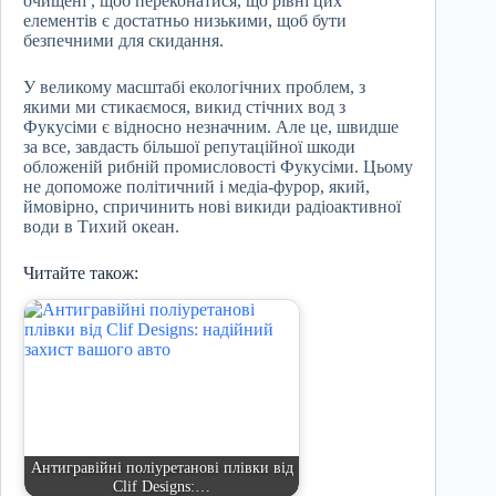
очищені , щоб переконатися, що рівні цих
елементів є достатньо низькими, щоб бути
безпечними для скидання.
У великому масштабі екологічних проблем, з
якими ми стикаємося, викид стічних вод з
Фукусіми є відносно незначним. Але це, швидше
за все, завдасть більшої репутаційної шкоди
обложеній рибній промисловості Фукусіми. Цьому
не допоможе політичний і медіа-фурор, який,
ймовірно, спричинить нові викиди радіоактивної
води в Тихий океан.
Читайте також:
Антигравійні поліуретанові плівки від
Clif Designs:…