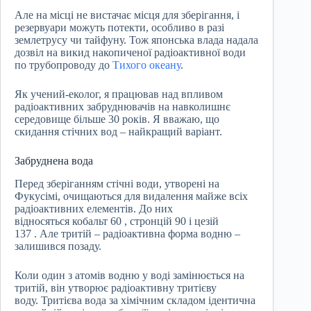
Але на місці не вистачає місця для зберігання, і
резервуари можуть потекти, особливо в разі
землетрусу чи тайфуну. Тож японська влада надала
дозвіл на викид накопиченої радіоактивної води
по трубопроводу до
Тихого океану
.
Як учений-еколог, я працював над впливом
радіоактивних забруднювачів на навколишнє
середовище більше 30 років. Я вважаю, що
скидання стічних вод – найкращий варіант.
Забруднена вода
Перед зберіганням стічні води, утворені на
Фукусімі, очищаються для видалення майже всіх
радіоактивних елементів. До них
відносяться кобальт 60 , стронцій 90 і цезій
137 . Але тритій – радіоактивна форма водню –
залишився позаду.
Коли один з атомів водню у воді замінюється на
тритій, він утворює радіоактивну тритієву
воду. Тритієва вода за хімічним складом ідентична