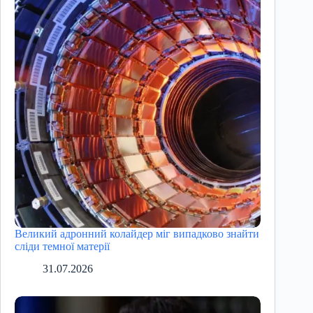
Великий адронний колайдер міг випадково знайти
сліди темної матерії
31.07.2026