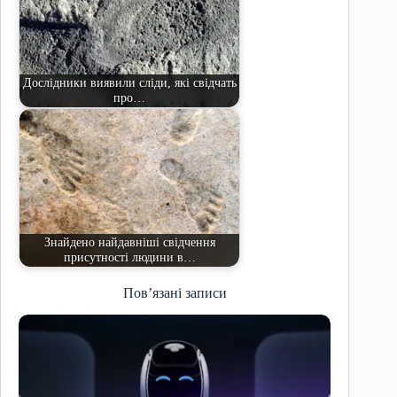
Дослідники виявили сліди, які свідчать
про…
Знайдено найдавніші свідчення
присутності людини в…
Пов’язані записи