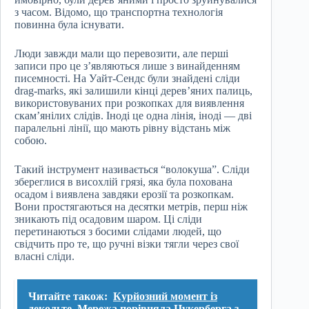
з часом. Відомо, що транспортна технологія
повинна була існувати.
Люди завжди мали що перевозити, але перші
записи про це з’являються лише з винайденням
писемності. На Уайт-Сендс були знайдені сліди
drag-marks, які залишили кінці дерев’яних палиць,
використовуваних при розкопках для виявлення
скам’янілих слідів. Іноді це одна лінія, іноді — дві
паралельні лінії, що мають рівну відстань між
собою.
Такий інструмент називається “волокуша”. Сліди
збереглися в висохлій грязі, яка була похована
осадом і виявлена завдяки ерозії та розкопкам.
Вони простягаються на десятки метрів, перш ніж
зникають під осадовим шаром. Ці сліди
перетинаються з босими слідами людей, що
свідчить про те, що ручні візки тягли через свої
власні сліди.
Читайте також:
Курйозний момент із
декольте. Мережа порівняла Цукерберга з