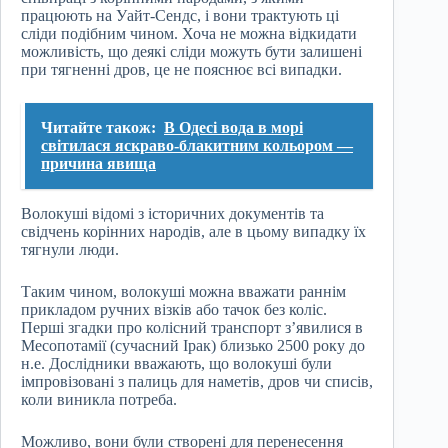
працюють на Уайт-Сендс, і вони трактують ці
сліди подібним чином. Хоча не можна відкидати
можливість, що деякі сліди можуть бути залишені
при тягненні дров, це не пояснює всі випадки.
Читайте також:
В Одесі вода в морі
світилася яскраво-блакитним кольором —
причина явища
Волокуші відомі з історичних документів та
свідчень корінних народів, але в цьому випадку їх
тягнули люди.
Таким чином, волокуші можна вважати раннім
прикладом ручних візків або тачок без коліс.
Перші згадки про колісний транспорт з’явилися в
Месопотамії (сучасний Ірак) близько 2500 року до
н.е. Дослідники вважають, що волокуші були
імпровізовані з палиць для наметів, дров чи списів,
коли виникла потреба.
Можливо, вони були створені для перенесення