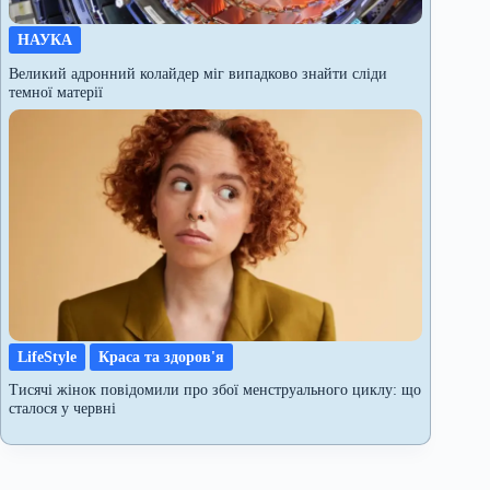
НАУКА
Великий адронний колайдер міг випадково знайти сліди
темної матерії
LifeStyle
Краса та здоров'я
Тисячі жінок повідомили про збої менструального циклу: що
сталося у червні