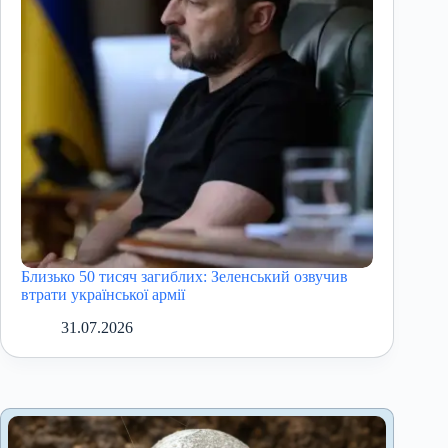
Близько 50 тисяч загиблих: Зеленський озвучив
втрати української армії
31.07.2026