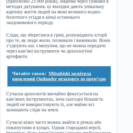
(приблизно 23 000 років), зокрема через сумніви в
методах датування, ці знахідки дають унікальну
картину життя людей на межі великого водно-
болотного угіддя в кінці останнього
льодовикового періоду.
Сліди, що збереглися в грязі, розповідають історії
про те, як люди жили, полювали і виживали. Вони
з’єднують нас з минулим, що не можна передати
через кам’яні інструменти чи археологічні
артефакти.
Читайте також:
Mitsubishi засвітила
оновлений Outlander незадовго до прем’єри
Сучасна археологія звичайно фокусується на
кам’яних інструментах, хоча сьогодні більшість
людей не використовують їх, але майже всі
залишають сліди на землі.
Сучасні візки часто можна знайти в річках або
покинутими в кущах. Однак стародавні версії,
ймовірно, були дерев’яними і просто зруйнувалися