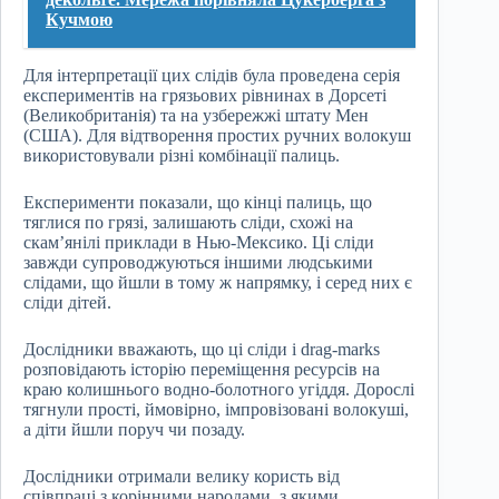
Кучмою
Для інтерпретації цих слідів була проведена серія
експериментів на грязьових рівнинах в Дорсеті
(Великобританія) та на узбережжі штату Мен
(США). Для відтворення простих ручних волокуш
використовували різні комбінації палиць.
Експерименти показали, що кінці палиць, що
тяглися по грязі, залишають сліди, схожі на
скам’янілі приклади в Нью-Мексико. Ці сліди
завжди супроводжуються іншими людськими
слідами, що йшли в тому ж напрямку, і серед них є
сліди дітей.
Дослідники вважають, що ці сліди і drag-marks
розповідають історію переміщення ресурсів на
краю колишнього водно-болотного угіддя. Дорослі
тягнули прості, ймовірно, імпровізовані волокуші,
а діти йшли поруч чи позаду.
Дослідники отримали велику користь від
співпраці з корінними народами, з якими