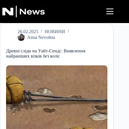
Перейти
до
вмісту
26.02.2025
НОВИНИ
Anna Nevolina
Древні сліди на Уайт-Сендс: Виявлення
найраніших візків без коліс