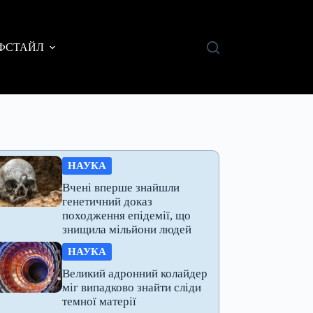
ФСТАЙЛ
НАУКА
Вчені вперше знайшли
генетичний доказ
походження епідемії, що
знищила мільйони людей
НАУКА
Великий адронний колайдер
міг випадково знайти сліди
темної матерії