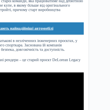
у старої команди, яка працюватиме над дебютною
е купе, в якому більше від оригінального
етройті, причому старт виробництва
дають найнадійніші автомобілі
атькові в незліченних інженерних проєктах, у
ого спорткара. Заснована їй компанія
безпека, довговічність та доступність.
ані рендери – це старий проєкт DeLorean Legacy