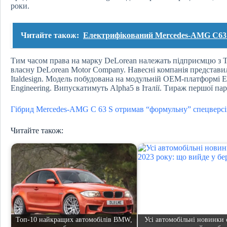
роки.
Читайте також:
Електрифікований Mercedes-AMG C63 E
Тим часом права на марку DeLorean належать підприємцю з Те
власну DeLorean Motor Company. Навесні компанія представил
Italdesign. Модель побудована на модульній OEM-платформі EV
Engineering. Випускатимуть Alpha5 в Італії. Тираж першої парт
Гібрид Mercedes-AMG C 63 S отримав “формульну” спецверс
Читайте також:
Топ-10 найкращих автомобілів BMW,
Усі автомобільні новинки 