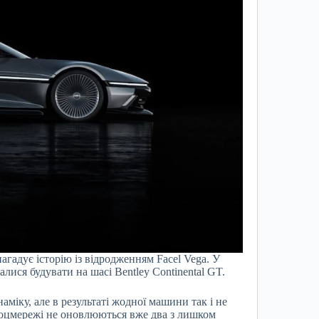
агадує історію із відродженням Facel Vega. У
алися будувати на шасі Bentley Continental GT.
міку, але в результаті жодної машини так і не
 соцмережі не оновлюються вже два з лишком