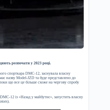
цяють розпочати у 2023 році.
вого спорткара DMC-12, заснувала власну
має назву Model-JZD та буде представлено до
поки що все це більше схоже на чергову спробу
DMC-12 із «Назад у майбутнє», запустить власну
tors).