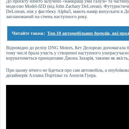
До проєкту нібито залучено «найкращі уми галузі» та частин
моделлю Model-JZD (від John Zachary DeLorean). Футуристичн
DeLorean, ніж у фастбеку Alpha5, мають намір випускати в Д
запланований на січень наступного року.
Читайте також:
Топ-10 автомобільних брендів, які про
Відповідно до релізу DNG Motors, Кет Делореан допомагала б
тому числі брала участь у створенні наступного ультрасучасн
керуватиметься принципами Джона Захарія, такими як якість, 
При цьому нічого не йдеться про сам автомобіль, а опубліков
дизайнерів Аллана Портільо та Анхеля Гуера.