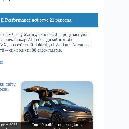
 Performance дебютує 21 вересня
хасу Стіву Уайну, який у 2015 році заснував
а електрокар Alpha5 із дизайном від
X, розробленій Italdesign і Williams Advanced
ії – символічні 88 екземплярів.
ію
світу 2023
Топ-10 найбільш ненадійних