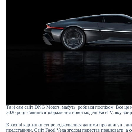
Та й сам сайт DNG Motors, мабуть, робився поспіхом. Все це н
2020 році з’явилися зображення нової моделі Facel V, яку збир
Красиві картинки супроводжувалися даними про двигун і дина
представили. Сайт Facel Vega згодом перестав працювати, а