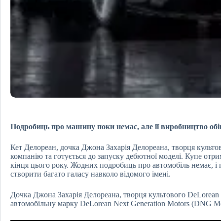
Подробиць про машину поки немає, але її виробництво обі
Кет Делореан, дочка Джона Захарія Делореана, творця культо
компанію та готується до запуску дебютної моделі. Купе отри
кінця цього року. Жодних подробиць про автомобіль немає, і 
створити багато галасу навколо відомого імені.
Дочка Джона Захарія Делореана, творця культового DeLorean 
автомобільну марку DeLorean Next Generation Motors (DNG Mo