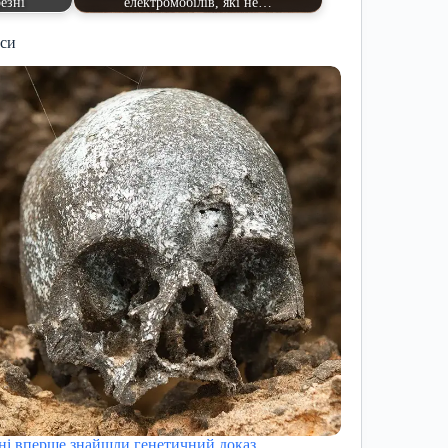
езні
електромобілів, які не…
иси
ні вперше знайшли генетичний доказ