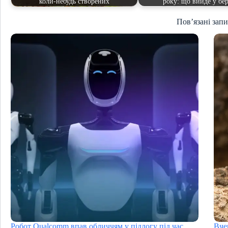
коли-небудь створених
року: що вийде у бер
Пов’язані зап
Робот Qualcomm впав обличчям у підлогу під час
Вче