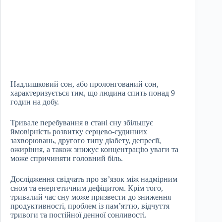
Надлишковий сон, або пролонгований сон,
характеризується тим, що людина спить понад 9
годин на добу.
Тривале перебування в стані сну збільшує
ймовірність розвитку серцево-судинних
захворювань, другого типу діабету, депресії,
ожиріння, а також знижує концентрацію уваги та
може спричиняти головний біль.
Дослідження свідчать про зв’язок між надмірним
сном та енергетичним дефіцитом. Крім того,
тривалий час сну може призвести до зниження
продуктивності, проблем із пам’яттю, відчуття
тривоги та постійної денної сонливості.