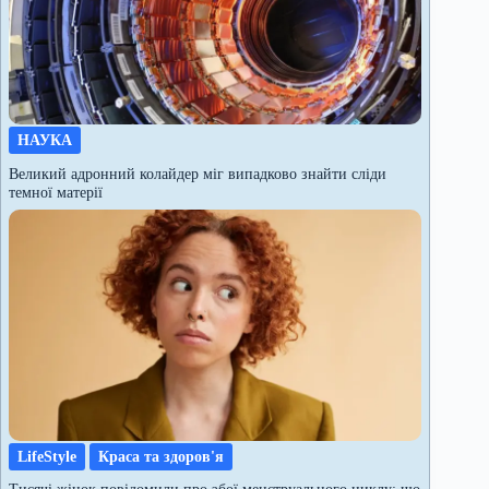
НАУКА
Великий адронний колайдер міг випадково знайти сліди
темної матерії
LifeStyle
Краса та здоров'я