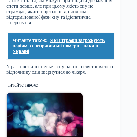
Також є стани, які можуть призводити до бажання
спати довше, але при цьому якість сну не
страждає, як-от: нарколепсія, синдром
відтермінованої фази сну та ідіопатична
гіперсомнія.
Читайте також:
Які штрафи загрожують
водіям за неправильні номерні знаки в
Україні
У разі постійної нестачі сну навіть після тривалого
відпочинку слід звернутися до лікаря.
Читайте також: