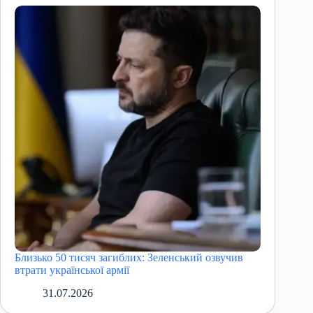
Близько 50 тисяч загиблих: Зеленський озвучив
втрати української армії
31.07.2026