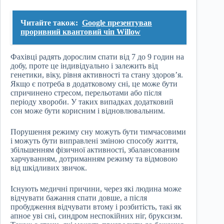
Читайте також:
Google презентував
проривний квантовий чіп Willow
Фахівці радять дорослим спати від 7 до 9 годин на
добу, проте це індивідуально і залежить від
генетики, віку, рівня активності та стану здоров’я.
Якщо є потреба в додатковому сні, це може бути
спричинено стресом, перельотами або після
періоду хвороби. У таких випадках додатковий
сон може бути корисним і відновлювальним.
Порушення режиму сну можуть бути тимчасовими
і можуть бути виправлені зміною способу життя,
збільшенням фізичної активності, збалансованим
харчуванням, дотриманням режиму та відмовою
від шкідливих звичок.
Існують медичні причини, через які людина може
відчувати бажання спати довше, а після
пробудження відчувати втому і розбитість, такі як
апное уві сні, синдром неспокійних ніг, бруксизм.