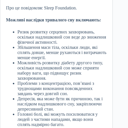
Про це повідомляє Sleep Foundation.
Можливі наслідки тривалого сну включають:
Ризик розвитку серцевих захворювань,
оскільки надлишковий сон веде до зниження
фізичної активності.
Збільшення маси тіла, оскільки люди, які
сплять довше, менше рухаються і витрачають
менше енергії.
Можливість розвитку діабету другого типу,
оскільки надлишковий сон може сприяти
набору ваги, що підвищує ризик
захворювання.
Проблеми з концентрацією, пов’язані з
труднощами виконання повсякденних
завдань через довгий сон.
Депресія, яка може бути як причиною, так і
наслідком надлишкового сну, закріплюючи
депресивний стан.
Головні болі, які можуть посилюватися у
людей з частими нападами, якщо вони
сплять надмірно багато.