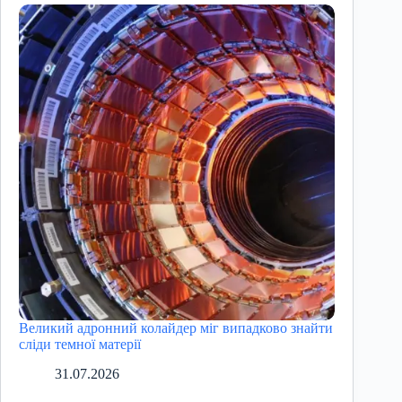
Великий адронний колайдер міг випадково знайти
сліди темної матерії
31.07.2026