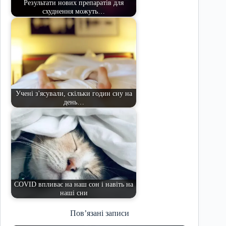
Результати нових препаратів для
схуднення можуть…
Учені з'ясували, скільки годин сну на
день…
COVID впливає на наш сон і навіть на
наші сни
Пов’язані записи