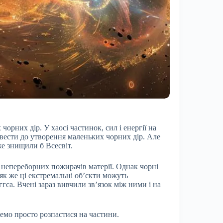
орних дір. У хаосі частинок, сил і енергії на
вести до утворення маленьких чорних дір. Але
же знищили б Всесвіт.
 непереборних пожирачів матерії. Однак чорні
 як же ці екстремальні об’єкти можуть
са. Вчені зараз вивчили зв’язок між ними і на
емо просто розпастися на частини.