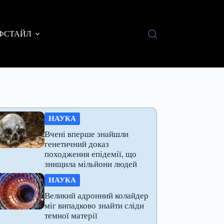
ФСТАЙЛ
НАУКА
Вчені вперше знайшли
генетичний доказ
походження епідемії, що
знищила мільйони людей
НАУКА
Великий адронний колайдер
міг випадково знайти сліди
темної матерії