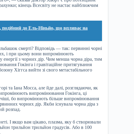
 рахунки; кінець Всесвіту не настає найближчим
 подібний до Ель-Ніньйо, що впливає на
ьбашок смерті? Відповідь — так: первинні чорні
них, і при цьому вони випромінюють
енергії з чорних дір. Чим менша чорна діра, тим
інювання Гокінга і гравітаційне притягування
бозону Хіггса вийти зі свого метастабільного
рі та Іана Мосса, але йде далі, розглядаючи, як
випромінюють випромінювання Гокінга, ці
ячіші, бо випромінюють більше випромінювання
рвинних чорних дір. Якби існувала чорна діра з
ий розпад.
неті. І якщо вам цікаво, плазма, яку б створювали
ільйон трильйон трильйон градусів. Або в 100
.