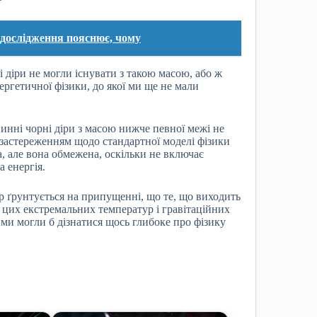
 дослідження пояснює, чому
і діри не могли існувати з такою масою, або ж
нергетичної фізики, до якої ми ще не мали
инні чорні діри з масою нижче певної межі не
 застереженням щодо стандартної моделі фізики
, але вона обмежена, оскільки не включає
а енергія.
 ґрунтується на припущенні, що те, що виходить
ах цих екстремальних температур і гравітаційних
 ми могли б дізнатися щось глибоке про фізику