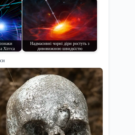
ознаки
Надмасивні чорні діри ростуть з
а Хіггса
дивовижною швидкістю
иси