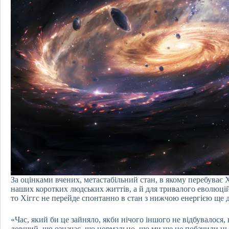
За оцінками вчених, метастабільний стан, в якому перебуває Х
наших коротких людських життів, а й для тривалого еволюцій
то Хіггс не перейде спонтанно в стан з нижчою енергією ще д
«Час, який би це зайняло, якби нічого іншого не відбувалося, 
довший, що означає, що нормально, що ми ще не побачили ць