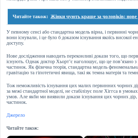
Читайте також:
Жінки чують краще за чоловіків: нове
У певному сенсі або стандартна модель вірна, і первинні чорн
вони існували, і це було б доказом існування якоїсь високої е
доступу.
Нове дослідження наводить переконливі докази того, що перв
існують. Однак доктор Хьорт’є наголошує, що це пов’язано з
частинок. Як фізична теорія, стандартна модель феноменальна
гравітацію та гіпотетичні явища, такі як темна матерія та темн
Тож неможливість існування цих малих первинних чорних дір
за межі стандартної моделі, не стабілізує поле Хіггса в умов
умов. Але якби ми виявили докази існування цих чорних дір,
частинок.
Джерело
Читайте також: