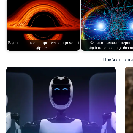
Радикальна теорія припускає, що чорні
Фізики виявили перші 
діри є…
рідкісного розпаду бозон
Пов’язані зап