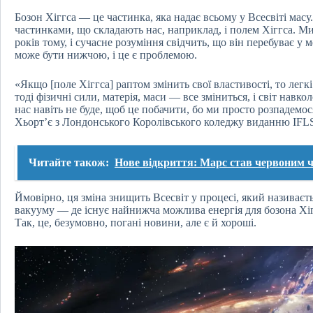
Бозон Хіггса — це частинка, яка надає всьому у Всесвіті масу
частинками, що складають нас, наприклад, і полем Хіггса. М
років тому, і сучасне розуміння свідчить, що він перебуває у 
може бути нижчою, і це є проблемою.
«Якщо [поле Хіггса] раптом змінить свої властивості, то лег
тоді фізичні сили, матерія, маси — все зміниться, і світ навк
нас навіть не буде, щоб це побачити, бо ми просто розпадемо
Хьорт’є з Лондонського Королівського коледжу виданню IFLS
Читайте також:
Нове відкриття: Марс став червоним че
Ймовірно, ця зміна знищить Всесвіт у процесі, який називає
вакууму — де існує найнижча можлива енергія для бозона Хі
Так, це, безумовно, погані новини, але є й хороші.