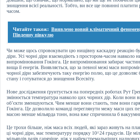
знищення всієї реальності. Тобто, ви все ще повинні платити
часом.
Читайте також:
Виявлено новий кліматичний феномен,
Південну півкулю
Чи може щось спровокувати цю нищівну каскадну реакцію бул
діри. Усі чорні діри взаємодіють з простором-часом навколо 
випромінювання Гокінга. Це випромінювання забирає частину 
вища її енергія. Виявляється, що за певної межі маси випром
чорної діри забезпечують таку енергію полю, що це дозволяє 
стану і готуватися до знищення Всесвіту.
Нове дослідження ґрунтується на попередніх роботах Рут Грего
змінюється температура навколо цих чорних дір. Коли вони 
об’єкти зменшуються. Чим менше вони стають, тим вони гар
Гокінга. Це дозволило команді переглянути межу маси цих пе
масою менше мільярда тонн, вона вже спричинила б вакуумн
Це трохи більше, ніж маса всіх людей, які зараз живуть на пла
ці чорні діри, має температуру порядку 10^24 градусів. Це м
мільярдів разів гарячіше, ніж у найекстремальніших наднових