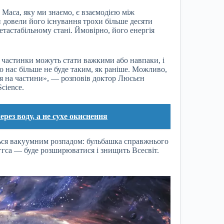
. Маса, яку ми знаємо, є взаємодією між
и довели його існування трохи більше десяти
метастабільному стані. Ймовірно, його енергія
кі частинки можуть стати важкими або навпаки, і
оло нас більше не буде таким, як раніше. Можливо,
ся на частини», — розповів доктор Люсьєн
cience.
рез воду, а не сухе окиснення
ться вакуумним розпадом: бульбашка справжнього
ггса — буде розширюватися і знищить Всесвіт.