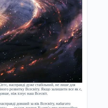
іггс, насправді дуже стабільний, не лише для
ного розвитку Всесвіту. Якщо залишити все як є,
овше, ніж існує наш Всесвіт.
насправді довший за вік Всесвіту, набагато
ого», — сказав доктор Хьорт’є про потенційне