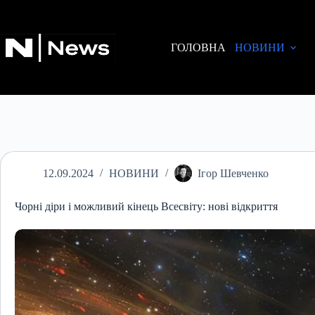
Перейти
до
вмісту
ГОЛОВНА
НОВИНИ
12.09.2024
НОВИНИ
Ігор Шевченко
Чорні діри і можливий кінець Всесвіту: нові відкриття