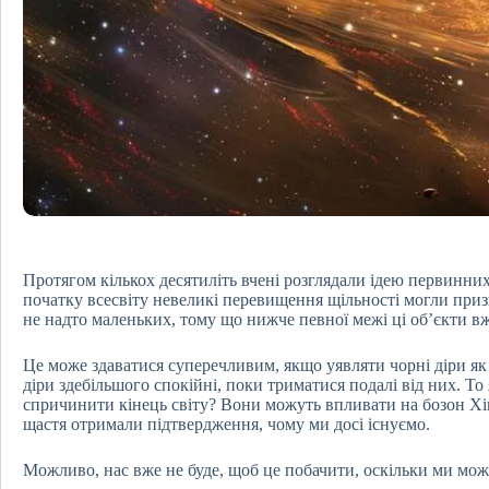
Протягом кількох десятиліть вчені розглядали ідею первинних ч
початку всесвіту невеликі перевищення щільності могли приз
не надто маленьких, тому що нижче певної межі ці об’єкти в
Це може здаватися суперечливим, якщо уявляти чорні діри як
діри здебільшого спокійні, поки триматися подалі від них. То
спричинити кінець світу? Вони можуть впливати на бозон Хігг
щастя отримали підтвердження, чому ми досі існуємо.
Можливо, нас вже не буде, щоб це побачити, оскільки ми мож