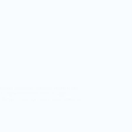
ння та здорового способу життя. Вона
 мікроелементами, тому її радять
о фігуру. Проте дієтологи попереджають: