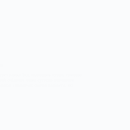
та
рез важку їжу, надлишок цукру, газовані
ний сніданок може суттєво зменшити
исні і водночас смачні варіанти, які