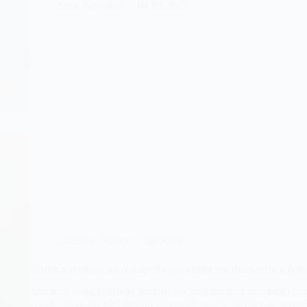
Anna Nevolina
04.09.2025
LifeStyle
,
Краса та здоров'я
Жінки хворіють на Альцгеймера удвічі частіше: винен брак
Хвороба Альцгеймера довгий час залишалася загадкою для
страждають від цієї форми деменції удвічі частіше за чоло