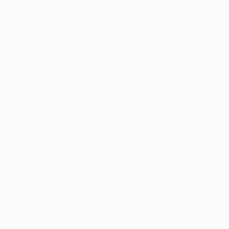
н може мати набагато ширший вплив:
інцях хромосом, які уповільнюють
гом 5 років спостерігали за понад