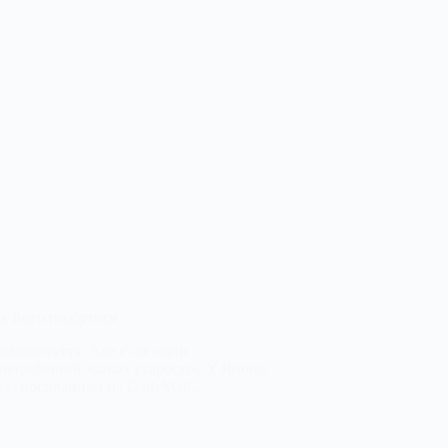
як його позбутися
 самопочуття. Але є ще один
пецифічний «запах старості». У Японії
s із посиланням на DailyMail.…