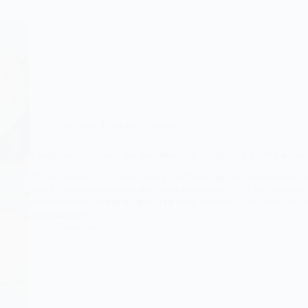
LifeStyle
,
Краса та здоров'я
4 корисні сніданки, які допоможуть позбутися здуття живо
Здуття живота — поширена проблема, яка часто виникає че
напої або неправильне поєднання продуктів. Але правиль
неприємні відчуття та зробити день легшим. Ось чотири кор
допоможуть…
Anna Nevolina
01.10.2025