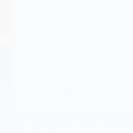
LifeStyle
,
Краса та здоров'я
Вітамін D може сповільнити старіння: нове дослідження
Нові наукові дані з США показали, що “сонячний” вітамі
допомагати зберігати теломери — крихітні структури на к
процес старіння. Дослідники з Університету Августи протя
тисячею людей віком…