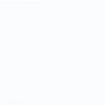
же бути дефіцит “корисних” жирів —
та реабілітація