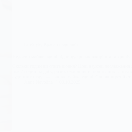
LifeStyle
,
Краса та здоров'я
Недосип майже вдвічі підвищує ризик ожиріння та хроніч
Скільки годин ви спите щодня? Нові наукові дослідження
ніж 7 годин на добу, ризик ожиріння та пов’язаних із ним х
судинних недуг — зростає майже удвічі. Сон як «третій с
Anna Nevolina
03.10.2025