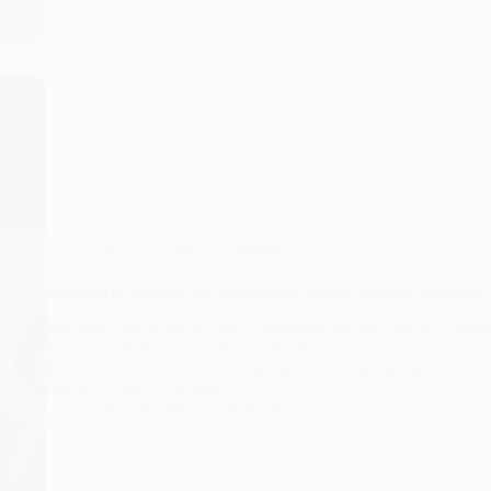
LifeStyle
,
Краса та здоров'я
Дієтологи назвали два неприємні побічні ефекти вівсянки
Вівсянка давно вважається символом правильного харчува
багата клітковиною, повільними вуглеводами та корисними
включати у раціон діти, спортсмени й люди, які дбають пр
навіть у такої “суперкаші” є…
Anna Nevolina
24.09.2025