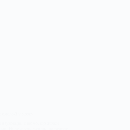
 омега-3 у мозку
 науковців. Відомо, що жінки
віків. Нове дослідження, проведене