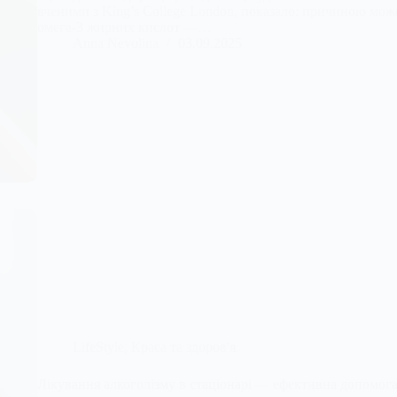
вченими з King’s College London, показало: причиною мо
омега-3 жирних кислот —…
Anna Nevolina
03.09.2025
LifeStyle
,
Краса та здоров'я
Лікування алкоголізму в стаціонарі — ефективна допомога 