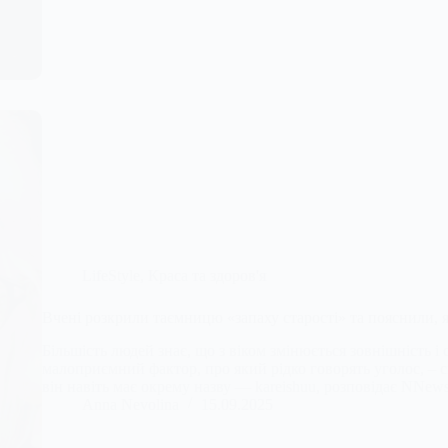
LifeStyle
,
Краса та здоров'я
Вчені розкрили таємницю «запаху старості» та пояснили, 
Більшість людей знає, що з віком змінюється зовнішність і
малоприємний фактор, про який рідко говорять уголос, – с
він навіть має окрему назву — kareishuu, розповідає NNew
Anna Nevolina
15.09.2025