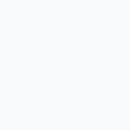
них хвороб – нові дослідження
 доводять: якщо відпочинок триває менше
вороб — діабету, гіпертонії й серцево-
товп» здорового…