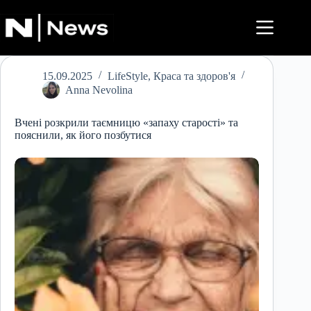
Перейти
до
вмісту
15.09.2025
LifeStyle
,
Краса та здоров'я
Anna Nevolina
Вчені розкрили таємницю «запаху старості» та
пояснили, як його позбутися