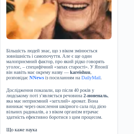
Більшість людей знає, що з віком змінюється
зовнішність і самопочуття. Але є ще один
малоприємний фактор, про який рідко говорять
уголос, – специфічний «запах старості». У Японії
він навіть має окрему назву —
kareishuu
,
розповідає
NNews
із посиланням на
DailyMail
.
Дослідження показали, що після 40 років у
людському поті з’являється речовина
2-ноненаль
,
яка має неприємний «затхлий» аромат. Вона
виникає через окислення шкірного сала під дією
вільних радикалів, а з віком організм втрачає
здатність ефективно боротися з цим процесом.
Що каже наука