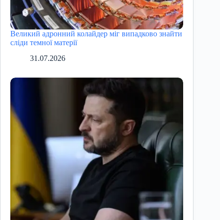
Великий адронний колайдер міг випадково знайти
сліди темної матерії
31.07.2026