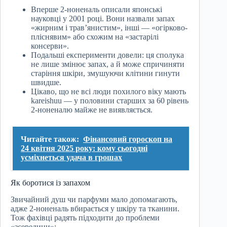
Вперше 2-ноненаль описали японські
науковці у 2001 році. Вони назвали запах
«жирним і трав’янистим», інші — «огірково-
пліснявим» або схожим на «застарілі
консерви».
Подальші експерименти довели: ця сполука
не лише змінює запах, а й може спричиняти
старіння шкіри, змушуючи клітини гинути
швидше.
Цікаво, що не всі люди похилого віку мають
kareishuu — у половини старших за 60 рівень
2-ноненалю майже не виявляється.
Читайте також:
Фінансовий гороскоп на
24 квітня 2025 року: кому сьогодні
усміхнеться удача в грошах
Як боротися із запахом
Звичайний душ чи парфуми мало допомагають,
адже 2-ноненаль вбирається у шкіру та тканини.
Тож фахівці радять підходити до проблеми
«зсередини»: