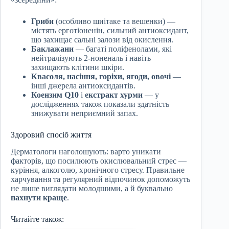
Гриби
(особливо шиітаке та вешенки) —
містять ерготіоненін, сильний антиоксидант,
що захищає сальні залози від окислення.
Баклажани
— багаті поліфенолами, які
нейтралізують 2-ноненаль і навіть
захищають клітини шкіри.
Квасоля, насіння, горіхи, ягоди, овочі
—
інші джерела антиоксидантів.
Коензим Q10
і
екстракт хурми
— у
дослідженнях також показали здатність
знижувати неприємний запах.
Здоровий спосіб життя
Дерматологи наголошують: варто уникати
факторів, що посилюють окислювальний стрес —
куріння, алкоголю, хронічного стресу. Правильне
харчування та регулярний відпочинок допоможуть
не лише виглядати молодшими, а й буквально
пахнути краще
.
Читайте також: