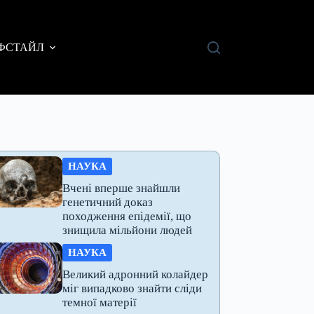
ФСТАЙЛ
НАУКА
Вчені вперше знайшли
генетичний доказ
походження епідемії, що
знищила мільйони людей
НАУКА
Великий адронний колайдер
міг випадково знайти сліди
темної матерії