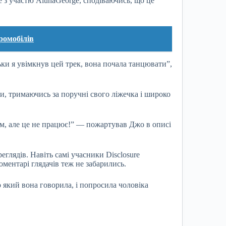
e з участю AlunaGeorge, сподіваючись, що це
ромобілів
льки я увімкнув цей трек, вона почала танцювати”,
и, тримаючись за поручні свого ліжечка і широко
м, але це не працює!” — пожартував Джо в описі
реглядів. Навіть самі учасники Disclosure
ментарі глядачів теж не забарились.
о який вона говорила, і попросила чоловіка