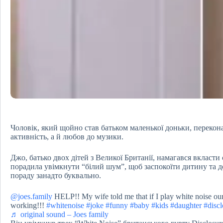
Чоловік, який щойно став батьком маленької доньки, перекона
активність, а й любов до музики.
Джо, батько двох дітей з Великої Британії, намагався вкласт
порадила увімкнути “білий шум”, щоб заспокоїти дитину та 
пораду занадто буквально.
@joes.family
HELP!! My wife told me that if I play white noise our
working!!!
#whitenoise
#joke
#funny
#baby
#kids
#daughter
#discl
♬ original sound – Joes family