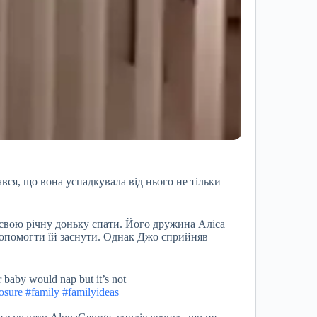
вся, що вона успадкувала від нього не тільки
и свою річну доньку спати. Його дружина Аліса
допомогти їй заснути. Однак Джо сприйняв
 baby would nap but it’s not
osure
#family
#familyideas