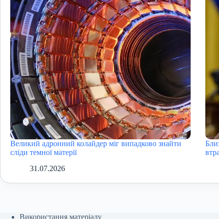
Великий адронний колайдер міг випадково знайти
Бли
сліди темної матерії
втра
31.07.2026
Використання матеріалу