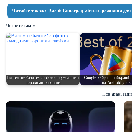
Читайте також:
Вчені: Виноград містить речовини для
Читайте також:
Ви теж це бачите? 25 фото з кумедними
Google вибрала найкращі 
зоровими ілюзіями
ігри на Android у 20
Пов’язані зап