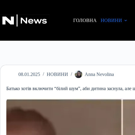
Перейти
до
вмісту
ГОЛОВНА
НОВИНИ
08.01.2025
НОВИНИ
Anna Nevolina
Батько хотів включити “білий шум”, аби дитина заснула, але 