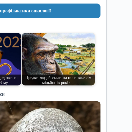
 профілактики онкології
додатки та
Предки людей стали на ноги вже сім
23-му
мільйонів років…
иси