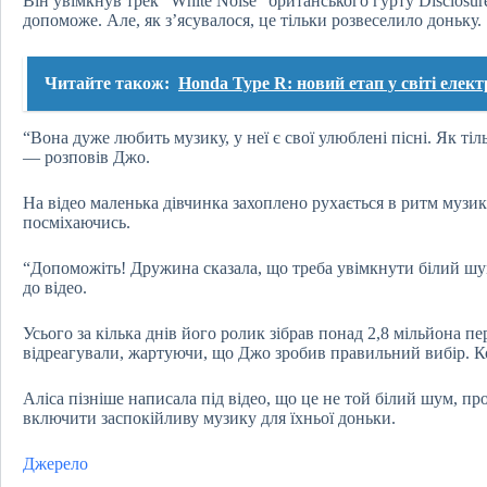
Він увімкнув трек “White Noise” британського гурту Disclosur
допоможе. Але, як з’ясувалося, це тільки розвеселило доньку.
Читайте також:
Honda Type R: новий етап у світі елект
“Вона дуже любить музику, у неї є свої улюблені пісні. Як ті
— розповів Джо.
На відео маленька дівчинка захоплено рухається в ритм музик
посміхаючись.
“Допоможіть! Дружина сказала, що треба увімкнути білий шу
до відео.
Усього за кілька днів його ролик зібрав понад 2,8 мільйона пе
відреагували, жартуючи, що Джо зробив правильний вибір. Ко
Аліса пізніше написала під відео, що це не той білий шум, пр
включити заспокійливу музику для їхньої доньки.
Джерело