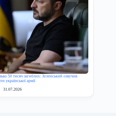
зько 50 тисяч загиблих: Зеленський озвучив
ти української армії
31.07.2026