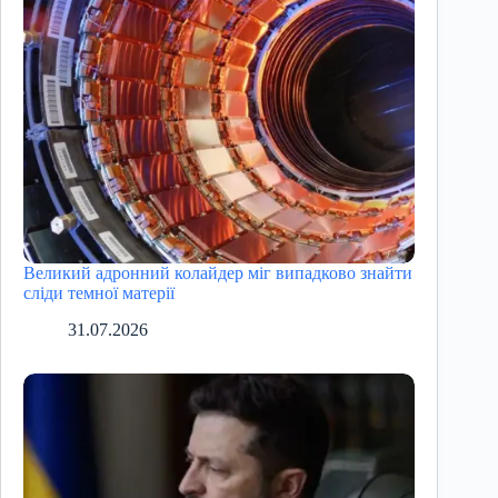
Великий адронний колайдер міг випадково знайти
сліди темної матерії
31.07.2026