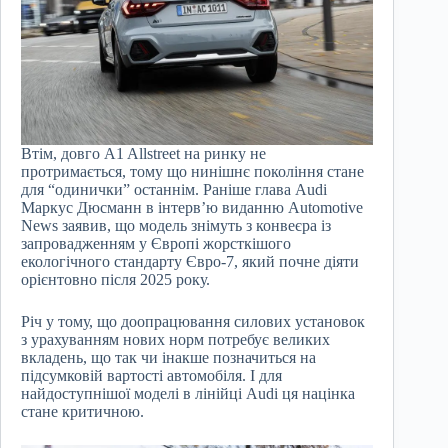
Втім, довго A1 Allstreet на ринку не
протримається, тому що нинішнє покоління стане
для “одинички” останнім. Раніше глава Audi
Маркус Дюсманн в інтерв’ю виданню Automotive
News заявив, що модель знімуть з конвеєра із
запровадженням у Європі жорсткішого
екологічного стандарту Євро-7, який почне діяти
орієнтовно після 2025 року.
Річ у тому, що доопрацювання силових установок
з урахуванням нових норм потребує великих
вкладень, що так чи інакше позначиться на
підсумковій вартості автомобіля. І для
найдоступнішої моделі в лінійці Audi ця націнка
стане критичною.