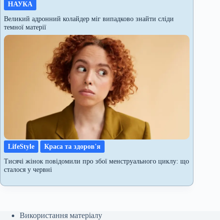
НАУКА
Великий адронний колайдер міг випадково знайти сліди
темної матерії
LifeStyle
Краса та здоров'я
Тисячі жінок повідомили про збої менструального циклу: що
сталося у червні
Використання матеріалу