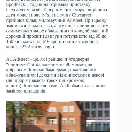
Sportback – тоді вона отримала приставку
Citycarver у назві. Тепер німецька марка вирішила
дати моделі нове ім’я, і ​​на зміну Citycarver
прийшов більш милозвучний Allstreet. При цьому
змінилася тільки назва, а все інше залишилося тим
самим: пластикове обваження по колу, збільшений
дорожній просвіт і двигуни потужністю від 95 до
150 кінських сил. У Європі такий автомобіль
коштує 23,2 тисячі євро.
A1 Allstreet – це, як і раніше, п’ятидверна
“одиничка” зі збільшеним на 40 міліметрів
кліренсом, іншими бамперами, пластиковим
обважуванням і деякими відмінностями в декорі
(дві прорізи замість трьох під кромкою
капота). Іншими словами, Audi обмежилася лише
заміною шильдиків.