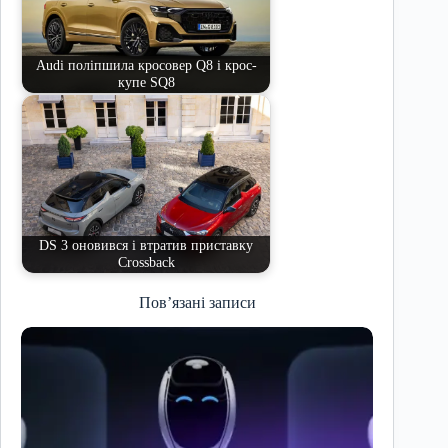
Audi поліпшила кросовер Q8 і крос-
купе SQ8
DS 3 оновився і втратив приставку
Crossback
Пов’язані записи