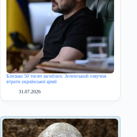
Близько 50 тисяч загиблих: Зеленський озвучив
втрати української армії
31.07.2026