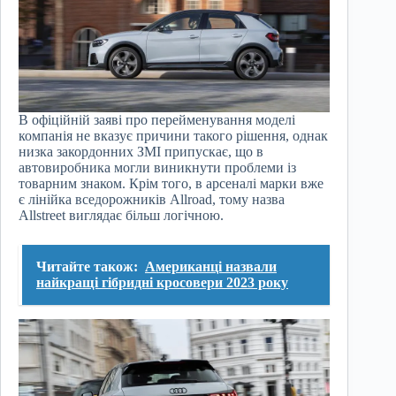
В офіційній заяві про перейменування моделі
компанія не вказує причини такого рішення, однак
низка закордонних ЗМІ припускає, що в
автовиробника могли виникнути проблеми із
товарним знаком. Крім того, в арсеналі марки вже
є лінійка вседорожників Allroad, тому назва
Allstreet виглядає більш логічною.
Читайте також:
Американці назвали
найкращі гібридні кросовери 2023 року