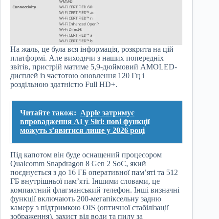
На жаль, це була вся інформація, розкрита на цій
платформі. Але виходячи з наших попередніх
звітів, пристрій матиме 5,9-дюймовий AMOLED-
дисплей із частотою оновлення 120 Гц і
роздільною здатністю Full HD+.
Читайте також:
Apple затримує
впровадження AI у Siri: нові функції
можуть з’явитися лише у 2026 році
Під капотом він буде оснащений процесором
Qualcomm Snapdragon 8 Gen 2 SoC, який
поєднується з до 16 ГБ оперативної пам’яті та 512
ГБ внутрішньої пам’яті. Іншими словами, це
компактний флагманський телефон. Інші визначні
функції включають 200-мегапіксельну задню
камеру з підтримкою OIS (оптичної стабілізації
зображення), захист від води та пилу за