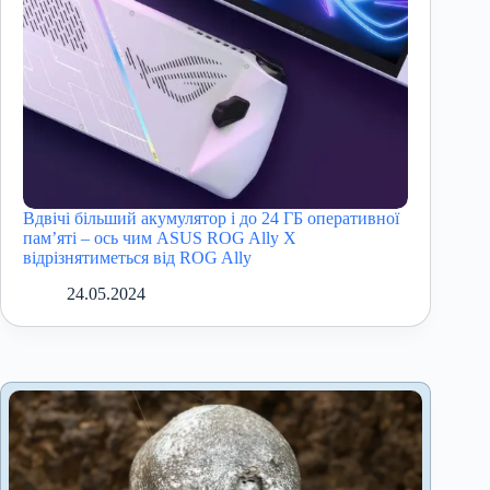
Вдвічі більший акумулятор і до 24 ГБ оперативної
пам’яті – ось чим ASUS ROG Ally X
відрізнятиметься від ROG Ally
24.05.2024