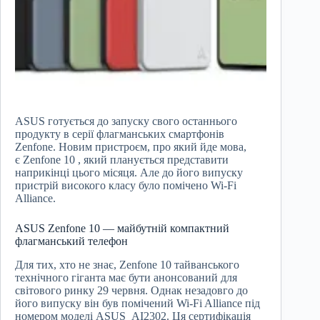
ASUS готується до запуску свого останнього
продукту в серії флагманських смартфонів
Zenfone. Новим пристроєм, про який йде мова,
є Zenfone 10 , який планується представити
наприкінці цього місяця. Але до його випуску
пристрій високого класу було помічено Wi-Fi
Alliance.
ASUS Zenfone 10 — майбутній компактний
флагманський телефон
Для тих, хто не знає, Zenfone 10 тайванського
технічного гіганта має бути анонсований для
світового ринку 29 червня. Однак незадовго до
його випуску він був помічений Wi-Fi Alliance під
номером моделі ASUS_AI2302. Ця сертифікація