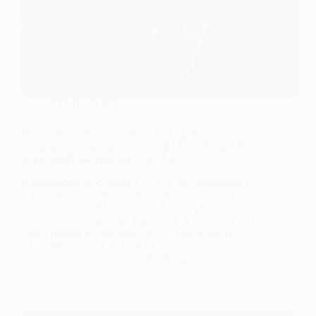
ТЕХНОЛОГІЇ
Вдвічі більший акумулятор і до 24 ГБ
оперативної пам’яті – ось чим ASUS ROG Ally
X відрізнятиметься від ROG Ally
Напередодні презентації ASUS, яка відбудеться
2 червня, в інтернеті з’явилися специфікації
ігрової консолі ROG Ally X. Згідно з витоком,
головною відмінністю ROG Ally X від ROG Ally
стане подвоєна батарея – 80 Вт-год. Крім того,
виробник планує додати ще одну…
Anna Nevolina
24.05.2024