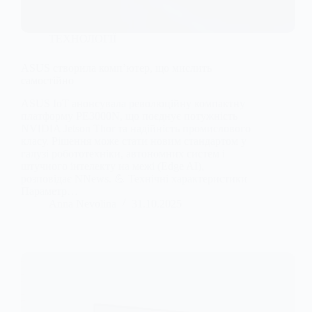
ТЕХНОЛОГІЇ
ASUS створила комп’ютер, що мислить
самостійно
ASUS IoT анонсувала революційну компактну
платформу PE3000N, що поєднує потужність
NVIDIA Jetson Thor та надійність промислового
класу. Рішення може стати новим стандартом у
галузі робототехніки, автономних систем і
штучного інтелекту на межі (Edge AI),
розповідає NNews. 💪 Технічні характеристики
Параметр…
Anna Nevolina
31.10.2025