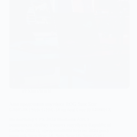
ТЕХНОЛОГІЇ
Asus представив ноутбуки ROG Strix Scar
G16/G18 і Strix G16/G18 на базі Core i9 14900HX
На виставці CES 2024 компанія ASUS
розширила лінійку ігрових ноутбуків Republic of
Gamers (ROG), представивши версію 2024 року
моделей Strix Scar 18, Strix Scar 16, Strix G18 і