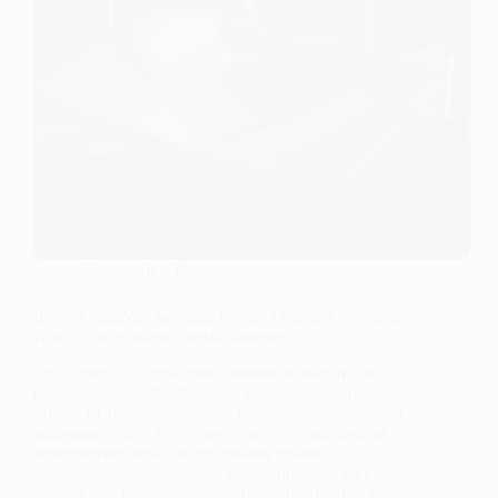
ТЕХНОЛОГІЇ
Ботнет KadNap захопив понад 14 тисяч роутерів
Asus — як працює схема хакерів
Дослідники кібербезпеки виявили масштабну
ботнет-мережу KadNap, до якої вже входять
понад 14 тисяч заражених пристроїв. Основною
мішенню стали Wi-Fi-роутери Asus, які хакери
використовують для створення стійкої
децентралізованої інфраструктури атак. Що
відомо про ботнет KadNap Фахівці підрозділу