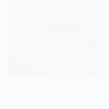
ТЕХНОЛОГІЇ
ASUS випускає 32-дюймовий 6K монітор
ProArt PA32QCV із підтримкою HDR10 та
Thunderbolt 4
ASUS офіційно готується до запуску
професійного 32-дюймового монітора ProArt