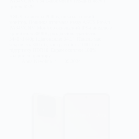
PA34VCNV з 34,1-дюймовим IPS-дисплеєм і
ціною $529
ASUS, слідом за Philips, показала новий
монітор. Новинка отримала назву ASUS ProArt
PA34VCNV. Монітор оснащений IPS-панеллю з
кривизною 3800R, роздільною здатністю
3440×1440p і діагоналлю 34,1″. Панель має
яскравість 300 ніт, контрастність 1000:1 та
підтримку HDR10. Екран охоплює 100%
колірного простору…
Anna Nevolina
11.05.2024