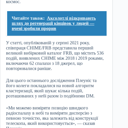
космос.
Читайте також:
Аксолотлі відкривають
шлях до регенерації кінцівок у людей —
вчені зробили прорив
У статті, опублікованій у серпні 2021 року,
співпраця CHIME/FRB представила перший
великий вибірковий каталог FRB, що містить 536
подій, виявлених CHIME між 2018 і 2019 роками,
включаючи 62 спалахи з 18 джерел, що
повторювалися раніше.
Для цього останнього дослідження Плеуніс та
його колеги покладалися на новий алгоритм
кластеризації, який шукає кілька подій,
розташованих у небі разом із подібними DM.
«Ми можемо виміряти позицію швидкого
радіоспалаху в небі та виміряти дисперсію з
певною точністю, яка залежить від конструкції
телескопа, який використовується», — сказав