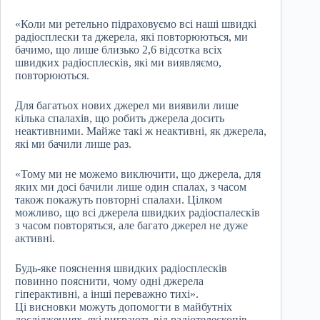
«Коли ми ретельно підраховуємо всі наші швидкі
радіосплески та джерела, які повторюються, ми
бачимо, що лише близько 2,6 відсотка всіх
швидких радіосплесків, які ми виявляємо,
повторюються.
Для багатьох нових джерел ми виявили лише
кілька спалахів, що робить джерела досить
неактивними. Майже такі ж неактивні, як джерела,
які ми бачили лише раз.
«Тому ми не можемо виключити, що джерела, для
яких ми досі бачили лише один спалах, з часом
також покажуть повторні спалахи. Цілком
можливо, що всі джерела швидких радіоспалесків
з часом повторяться, але багато джерел не дуже
активні.
Будь-яке пояснення швидких радіосплесків
повинно пояснити, чому одні джерела
гіперактивні, а інші переважно тихі».
Ці висновки можуть допомогти в майбутніх
дослідженнях, які виграють від радіотелескопів