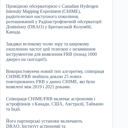
Провідною обсерваторією є Canadian Hydrogen
Intensity Mapping Experiment (CHIME),
радіотелескоп наступного покоління,
розташований у Радіоастрофізичній обсерваторії
Домініону (DRAO) у Британській Колумбії,
Канада.
Завдяки великому полю зору та широкому
охопленню частот цей телескоп є незамінним
інструментом для виявлення FRB (понад 1000
джерел на сьогодні!).
Використовуючи новий тип алгоритму, співпраця
CHIME/FRB знайшла докази 25 нових
повторюваних FRB у даних CHIME, які були
виявлені між 2019 і 2021 роками.
Співпраця CHIME/FRB включає астрономів і
астрофізиків з Канади, США, Австралії, Тайваню
та Індії.
Його партнерські установи включають
DRAO, Інститут астрономії та