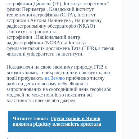
астрофізики Данлепа (DI), Інститут теоретичної
фізики Периметра , Канадський інститут
теоретичної астрофізики (CITA), Інститут
астрономії Антона Паннекука , Національну
радіоастрономічну обсерваторію (NRAO)
, Інститут астрономії та
астрофізики , Національний центр
радіоастрофізики (NCRA) та Інститут
фундаментальних досліджень Тата (TIFR), а також
численні університети та інститути.
Незважаючи на свою таємничу природу, FRB є
всюдисущими, і найкращі оцінки показують, що
події прибувають
на Землю
приблизно тисячу
разів на день по всьому небу. Жодна із
запропонованих на сьогоднішній день теорій або
моделей не може повністю пояснити всі
властивості сплесків або джерел.
Читайте також:
Група хіміків в Японії
виявила рідкісну властивість кристала