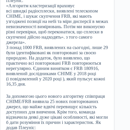
Плеуніс.
«Алгоритм кластеризації враховує
всі швидкі радіосплески, виявлені телескопом
CHIME, і шукає скупчення FRB, які мають
узгоджені позиції на небі та міри дисперсії в межах
невизначеності вимірювань. Потім ми виконуємо
різні перевірки, щоб переконатися, що сплески в
скупченні дійсно надходять». з того самого
джерела».
З понад 1000 FRB, виявлених на сьогодні, лише 29
були ідентифіковані як повторювані за своєю
природою. На додаток, було виявлено, що
практично всі повторювані FRB повторюються
нерегулярно. Єдиним винятком є ​​FRB 180916,
виявлений дослідниками CHIME у 2018 році
(і повідомлений у 2020 році ), який пульсує кожні
16,35 дня.
За допомогою цього нового алгоритму співпраця
CHIME/FRB виявила 25 нових повторюваних
джерел, що майже вдвічі перевищує кількість
доступних для вивчення. Крім того, команда
відзначила деякі дуже цікаві особливості, які могли
б дати розуміння їх причин і характеристик. Як
додав Плеуніс: