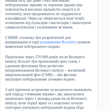
Вважається, що деякі з них викликані
нейтронними зірками та чорними дірами (що
пояснюється високою щільністю енергії в їх
оточенні), інші продовжують не піддаватися
класифікації. Через це зберігаються інші теорії,
починаючи від пульсарів і магнетарів і закінчуючи
гамма-всплеском і позаземним зв’язком.
CHIME спочатку був розроблений для
вимірювання історії
розширення Всесвіту
шляхом
виявлення нейтрального водню.
Приблизно через 370 000 років після Великого
вибуху Всесвіт був пронизаний цим газом, і
єдиними фотонами було реліктове
випромінювання Великого вибуху – космічний
мікрохвильовий фон (CMB) – або фотони,
випущені нейтральними атомами водню.
З цієї причини астрономи та космологи називають
цей період «темними віками», які закінчилися
приблизно через 1 мільярд років після Великого
вибуху, коли перші зірки та галактики почали
повторно іонізувати нейтральний водень (Ера