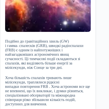
Подібно до гравітаційних хвиль (GW)
і гамма- спалесків (GRB), швидкі радіоспалахи
(FRB) є одним із найпотужніших і
найзагадковіших астрономічних явищ
сучасності. Ці тимчасові події складаються зі
спалахів, які виділяють більше енергії за
мілісекунди, ніж Сонце за три дні.
Хоча більшість спалахів тривають лише
мілісекунди, траплялися рідкісні
випадки повторення FRB . Хоча астрономи все ще
не впевнені, що їх викликає, і думки різняться,
спеціалізовані обсерваторії та міжнародна
співпраця різко збільшили кількість подій,
доступних для вивчення.