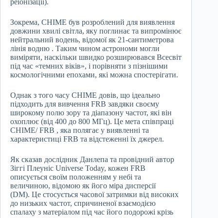
реіонізації).
Зокрема, CHIME був розроблений для виявлення
довжини хвилі світла, яку поглинає та випромінює
нейтральний водень, відомої як 21-сантиметрова
лінія водню . Таким чином астрономи могли
виміряти, наскільки швидко розширювався Всесвіт
під час «темних віків», і порівняти з пізнішими
космологічними епохами, які можна спостерігати.
Однак з того часу CHIME довів, що ідеально
підходить для вивчення FRB завдяки своєму
широкому полю зору та діапазону частот, які він
охоплює (від 400 до 800 МГц). Це мета співпраці
CHIME/ FRB , яка полягає у виявленні та
характеристиці FRB та відстеженні їх джерел.
Як сказав дослідник Данлепа та провідний автор
Зіггі Плеуніс Universe Today, кожен FRB
описується своїм положенням у небі та
величиною, відомою як його міра дисперсії
(DM). Це стосується часової затримки від високих
до низьких частот, спричиненої взаємодією
спалаху з матеріалом під час його подорожі крізь