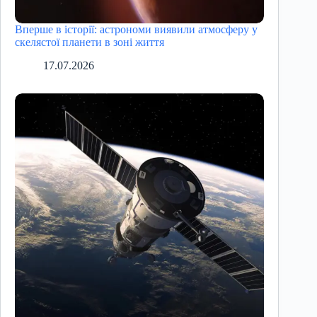
Вперше в історії: астрономи виявили атмосферу у
скелястої планети в зоні життя
17.07.2026