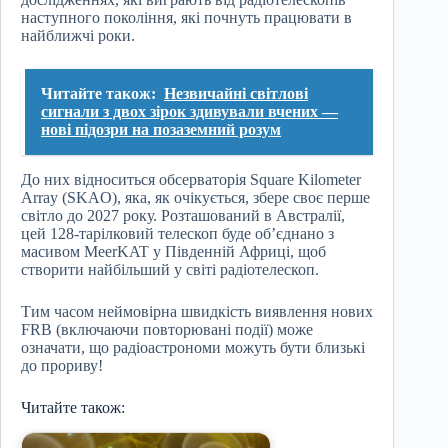
наступного покоління, які почнуть працювати в
найближчі роки.
Читайте також:
Незвичайні світлові
сигнали з двох зірок здивували вчених —
нові підозри на позаземний розум
До них відноситься обсерваторія Square Kilometer
Array (SKAO), яка, як очікується, збере своє перше
світло до 2027 року. Розташований в Австралії,
цей 128-тарілковий телескоп буде об’єднано з
масивом MeerKAT у Південній Африці, щоб
створити найбільший у світі радіотелескоп.
Тим часом неймовірна швидкість виявлення нових
FRB (включаючи повторювані події) може
означати, що радіоастрономи можуть бути близькі
до прориву!
Читайте також: