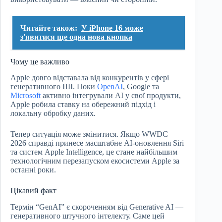
Читайте також:
У iPhone 16 може
з'явитися ще одна нова кнопка
Чому це важливо
Apple довго відставала від конкурентів у сфері
генеративного ШІ. Поки
OpenAI
, Google та
Microsoft
активно інтегрували AI у свої продукти,
Apple робила ставку на обережний підхід і
локальну обробку даних.
Тепер ситуація може змінитися. Якщо WWDC
2026 справді принесе масштабне AI-оновлення Siri
та систем Apple Intelligence, це стане найбільшим
технологічним перезапуском екосистеми Apple за
останні роки.
Цікавий факт
Термін “GenAI” є скороченням від Generative AI —
генеративного штучного інтелекту. Саме цей