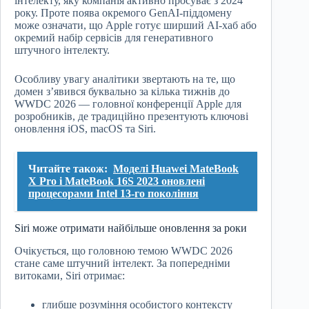
інтелекту, яку компанія активно просуває з 2024
року. Проте поява окремого GenAI-піддомену
може означати, що Apple готує ширший AI-хаб або
окремий набір сервісів для генеративного
штучного інтелекту.
Особливу увагу аналітики звертають на те, що
домен з’явився буквально за кілька тижнів до
WWDC 2026 — головної конференції Apple для
розробників, де традиційно презентують ключові
оновлення iOS, macOS та Siri.
Читайте також:
Моделі Huawei MateBook
X Pro і MateBook 16S 2023 оновлені
процесорами Intel 13-го покоління
Siri може отримати найбільше оновлення за роки
Очікується, що головною темою WWDC 2026
стане саме штучний інтелект. За попередніми
витоками, Siri отримає:
глибше розуміння особистого контексту