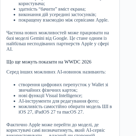
користувача;
здатність “бачити” вміст екрана;
виконання дій усередині застосунків;
покращену взаємодію між сервісами Apple.
Частина нових можливостей може працювати на
базі моделі Gemini від Google. Це стане одним із
найбільш несподіваних партнерств Apple у сфері
AI.
Що ще можуть показати на WWDC 2026
Серед інших можливих AI-новинок називають:
створення цифрових перепусток у Wallet зі
звичайних фізичних карток;
нові функції Visual Intelligence;
AI-інструменти для редагування фото;
можливість самостійно обирати модель ШІ в
iOS 27, iPadOS 27 та macOS 27.
Фактично Apple може перейти до моделі, де
користувачі самі визначатимуть, який AI-сервіс
використовувати — власний чи сторонній.