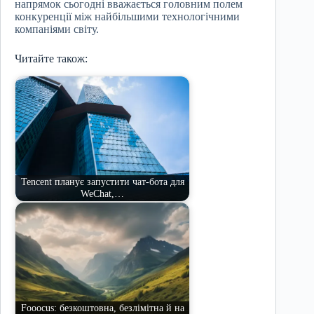
напрямок сьогодні вважається головним полем
конкуренції між найбільшими технологічними
компаніями світу.
Читайте також:
Tencent планує запустити чат-бота для
WeChat,…
Fooocus: безкоштовна, безлімітна й на