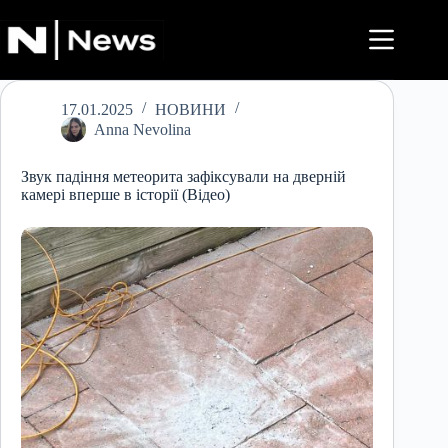
Перейти
до
вмісту
17.01.2025
НОВИНИ
Anna Nevolina
Звук падіння метеорита зафіксували на дверній
камері вперше в історії (Відео)