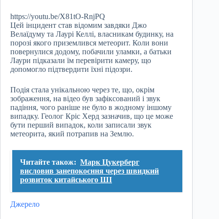
https://youtu.be/X81tO-RnjPQ
Цей інцидент став відомим завдяки Джо
Велаїдуму та Лаурі Келлі, власникам будинку, на
порозі якого приземлився метеорит. Коли вони
повернулися додому, побачили уламки, а батьки
Лаури підказали їм перевірити камеру, що
допомогло підтвердити їхні підозри.
Подія стала унікальною через те, що, окрім
зображення, на відео був зафіксований і звук
падіння, чого раніше не було в жодному іншому
випадку. Геолог Кріс Херд зазначив, що це може
бути перший випадок, коли записали звук
метеорита, який потрапив на Землю.
Читайте також:
Марк Цукерберг
висловив занепокоєння через швидкий
розвиток китайського ШІ
Джерело