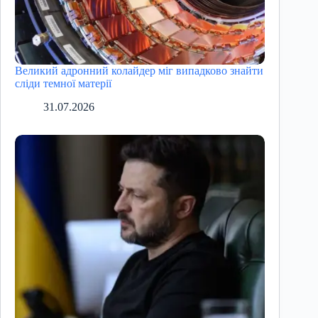
Великий адронний колайдер міг випадково знайти
сліди темної матерії
31.07.2026