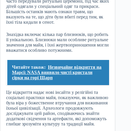
часто передували ритуальні церемонії, під час яких
дітей одягали у спеціальний одяг та прикраси.
Більшість останків мають ознаки травм, що
вказують на те, що діти були вбиті перед тим, як
їхні тіла кидали в сенот.
Знахідка включає кілька пар близнюків, що робить
її унікальною. Близнюки мали особливе ритуальне
значення для майя, і їхні жертвоприношення могли
вважатися особливо потужними.
Читайте також:
Незвичайне відкриття на
Марсі: NASA виявило чисті кристали
сірки на горі Шарп
Це відкриття надає нові інсайти у релігійні та
соціальні практики майя, показуючи, як важливою
була віра у божественне втручання для виживання
їхньої цивілізації. Археологи продовжують
досліджувати цей район, сподіваючись знайти
додаткові свідчення та артефакти, які допоможуть
глибше зрозуміти культуру та традиції майя.