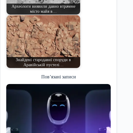
Археологи виявили давно втрачене
місто майя в…
Знайдені стародавні споруди в
Аравійській пустелі…
Пов’язані записи