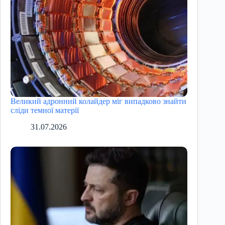
Великий адронний колайдер міг випадково знайти
сліди темної матерії
31.07.2026