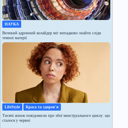
НАУКА
Великий адронний колайдер міг випадково знайти сліди
темної матерії
LifeStyle
Краса та здоров'я
Тисячі жінок повідомили про збої менструального циклу: що
сталося у червні