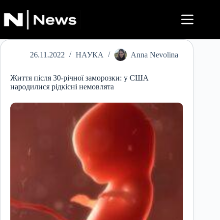
Перейти
до
вмісту
26.11.2022
НАУКА
Anna Nevolina
Життя після 30-річної заморозки: у США
народилися рідкісні немовлята