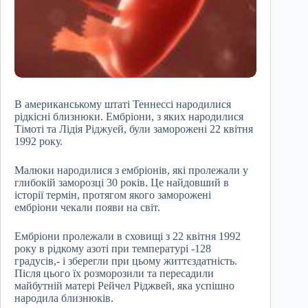
В американському штаті Теннессі народилися
рідкісні близнюки. Ембріони, з яких народилися
Тімоті та Лідія Ріджуей, були заморожені 22 квітня
1992 року.
Малюки народилися з ембріонів, які пролежали у
глибокій заморозці 30 років. Це найдовший в
історії термін, протягом якого заморожені
ембріони чекали появи на світ.
Ембріони пролежали в сховищі з 22 квітня 1992
року в рідкому азоті при температурі -128
градусів,- і зберегли при цьому життєздатність.
Після цього їх розморозили та пересадили
майбутній матері Рейчел Ріджвей, яка успішно
народила близнюків.