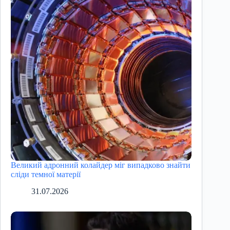
Великий адронний колайдер міг випадково знайти
сліди темної матерії
31.07.2026