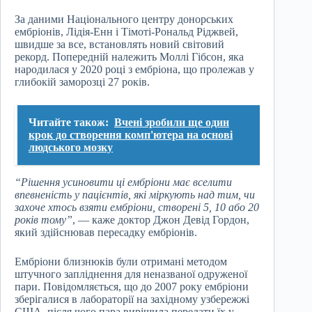
За даними Національного центру донорських
ембріонів, Лідія-Енн і Тімоті-Рональд Ріджвей,
швидше за все, встановлять новий світовий
рекорд. Попередній належить Моллі Гібсон, яка
народилася у 2020 році з ембріона, що пролежав у
глибокій заморозці 27 років.
Читайте також:
Вчені зробили ще один
крок до створення комп'ютера на основі
людського мозку
“Рішення усиновити ці ембріони має вселити
впевненість у пацієнтів, які міркують над тим, чи
захоче хтось взяти ембріони, створені 5, 10 або 20
років тому”
, — каже доктор Джон Девід Гордон,
який здійснював пересадку ембріонів.
Ембріони близнюків були отримані методом
штучного запліднення для неназваної одруженої
пари. Повідомляється, що до 2007 року ембріони
зберігалися в лабораторії на західному узбережжі
США, після чого пара вирішила передати їх у