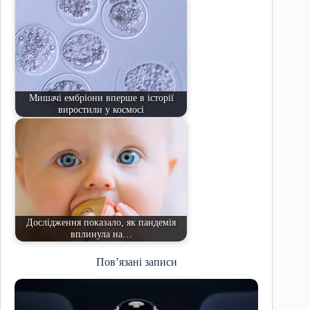
Мишачі ембріони вперше в історії
виростили у космосі
Дослідження показало, як пандемія
вплинула на…
Пов’язані записи