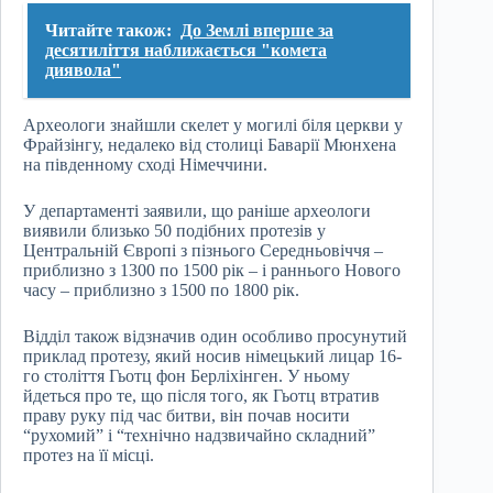
Читайте також:
До Землі вперше за
десятиліття наближається "комета
диявола"
Археологи знайшли скелет у могилі біля церкви у
Фрайзінгу, недалеко від столиці Баварії Мюнхена
на південному сході Німеччини.
У департаменті заявили, що раніше археологи
виявили близько 50 подібних протезів у
Центральній Європі з пізнього Середньовіччя –
приблизно з 1300 по 1500 рік – і раннього Нового
часу – приблизно з 1500 по 1800 рік.
Відділ також відзначив один особливо просунутий
приклад протезу, який носив німецький лицар 16-
го століття Гьотц фон Берліхінген. У ньому
йдеться про те, що після того, як Гьотц втратив
праву руку під час битви, він почав носити
“рухомий” і “технічно надзвичайно складний”
протез на її місці.