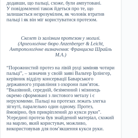
додавши, що пальці, схоже, були ампутовані.
У повідомленні також йдеться про те, що
залишається незрозумілим, як чоловік втратив
пальці і як він міг користуватися протезом.
Скелет із залізним протезом у могилі.
(Археологічне бюро Anzenberger & Leicht,
Антропологічне визначення: Франциска Шрайль
М.А.)
“Порожнистий протез на лівій руці заміняв чотири
пальці”, – зазначив у своїй заяві Вальтер Ірлінгер,
керівник відділу консервації Баварського
державного управління з охорони пам’яток.
“Вказівний, середній, безіменний і мізинець
окремо сформовані з листового металу і є
нерухомими. Пальці на протезах лежать злегка
зігнуті, паралельно один одному. Протез,
ймовірно, був прикріплений до кукси руки”.
Усередині протеза був знайдений матеріал, схожий
на марлю, який користувач, можливо,
використовував для пом’якшення кукси руки.