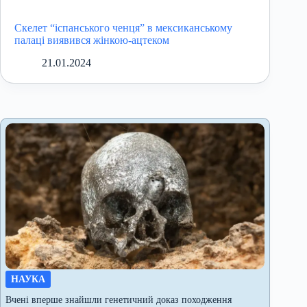
Скелет “іспанського ченця” в мексиканському
палаці виявився жінкою-ацтеком
21.01.2024
НАУКА
Вчені вперше знайшли генетичний доказ походження