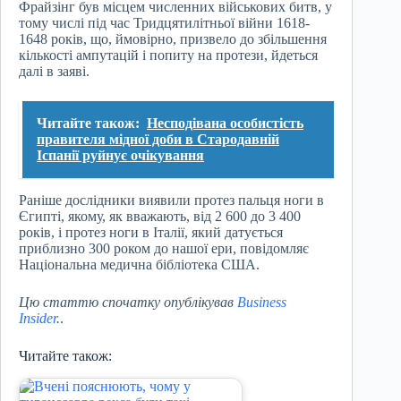
Фрайзінг був місцем численних військових битв, у
тому числі під час Тридцятилітньої війни 1618-
1648 років, що, ймовірно, призвело до збільшення
кількості ампутацій і попиту на протези, йдеться
далі в заяві.
Читайте також:
Несподівана особистість
правителя мідної доби в Стародавній
Іспанії руйнує очікування
Раніше дослідники виявили протез пальця ноги в
Єгипті, якому, як вважають, від 2 600 до 3 400
років, і протез ноги в Італії, який датується
приблизно 300 роком до нашої ери, повідомляє
Національна медична бібліотека США.
Цю статтю спочатку опублікував
Business
Insider
.
.
Читайте також: