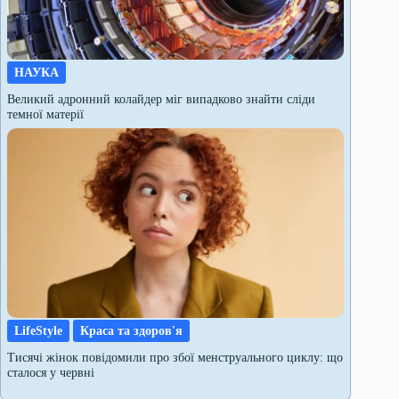
НАУКА
Великий адронний колайдер міг випадково знайти сліди
темної матерії
LifeStyle
Краса та здоров'я
Тисячі жінок повідомили про збої менструального циклу: що
сталося у червні