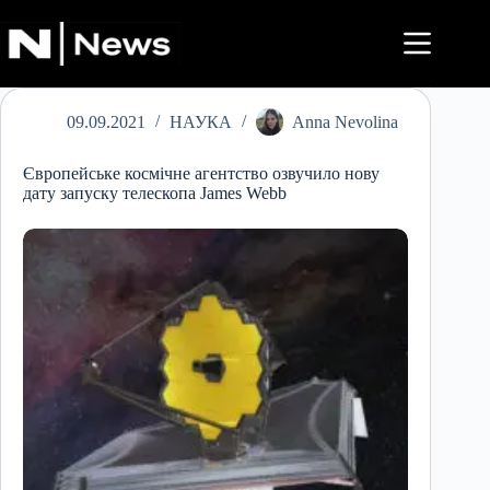
Перейти
до
вмісту
09.09.2021
НАУКА
Anna Nevolina
Європейське космічне агентство озвучило нову
дату запуску телескопа James Webb