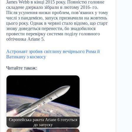
James Webb в кінці 2015 року. Повністю головне
складене дзеркало зібрали в лютому 2016- го.
Після усунення низки проблем, пов’язаних у тому
числі з пандемією, запуск призначили на жовтень
цього року. Однак в червні стало відомо, що старт
знову доведеться перенести, бо знадобилося
провести перевірку системи поділу головного
обтічника Ariane 5.
Астронавт зробив світлину вечірнього Рима й
Ватикану з космосу
Читайте також:
Європейська ракета Ariane 6 готується
до запуску