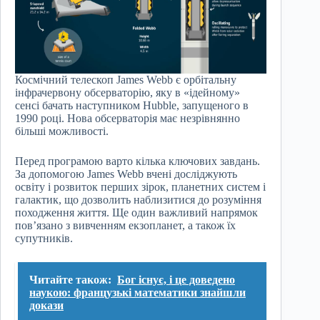
Космічний телескоп James Webb є орбітальну
інфрачервону обсерваторію, яку в «ідейному»
сенсі бачать наступником Hubble, запущеного в
1990 році. Нова обсерваторія має незрівнянно
більші можливості.
Перед програмою варто кілька ключових завдань.
За допомогою James Webb вчені досліджують
освіту і розвиток перших зірок, планетних систем і
галактик, що дозволить наблизитися до розуміння
походження життя. Ще один важливий напрямок
пов’язано з вивченням екзопланет, а також їх
супутників.
Читайте також:
Бог існує, і це доведено
наукою: французькі математики знайшли
докази