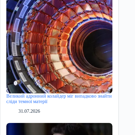
Великий адронний колайдер міг випадково знайти
сліди темної матерії
31.07.2026