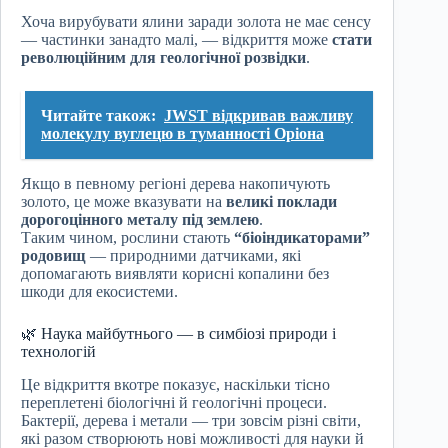
Хоча вирубувати ялини заради золота не має сенсу
— частинки занадто малі, — відкриття може
стати
революційним для геологічної розвідки
.
Читайте також:
JWST відкривав важливу
молекулу вуглецю в туманності Оріона
Якщо в певному регіоні дерева накопичують
золото, це може вказувати на
великі поклади
дорогоцінного металу під землею
.
Таким чином, рослини стають
“біоіндикаторами”
родовищ
— природними датчиками, які
допомагають виявляти корисні копалини без
шкоди для екосистеми.
🌿 Наука майбутнього — в симбіозі природи і
технологій
Це відкриття вкотре показує, наскільки тісно
переплетені біологічні й геологічні процеси.
Бактерії, дерева і метали — три зовсім різні світи,
які разом створюють нові можливості для науки й