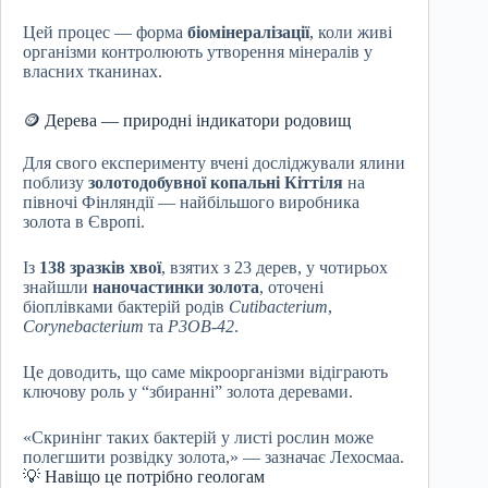
Цей процес — форма
біомінералізації
, коли живі
організми контролюють утворення мінералів у
власних тканинах.
🪙 Дерева — природні індикатори родовищ
Для свого експерименту вчені досліджували ялини
поблизу
золотодобувної копальні Кіттіля
на
півночі Фінляндії — найбільшого виробника
золота в Європі.
Із
138 зразків хвої
, взятих з 23 дерев, у чотирьох
знайшли
наночастинки золота
, оточені
біоплівками бактерій родів
Cutibacterium
,
Corynebacterium
та
P3OB-42
.
Це доводить, що саме мікроорганізми відіграють
ключову роль у “збиранні” золота деревами.
«Скринінг таких бактерій у листі рослин може
полегшити розвідку золота,» — зазначає Лехосмаа.
💡 Навіщо це потрібно геологам