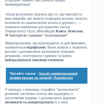
усередині тканин і регулюють процес
біомінералізації.
«Наші результати свідчать про те, що бактерії та
інші мікроби, які живуть усередині рослин, можуть
впливати на накопичення золота в деревах», —
пояснила керівниця дослідження, еколог
Університету Оулу (Фінляндія)
Кайса Лехосмаа
.
🦠 Бактерії як справжні “золотошукачі”
Мікроорганізми, що відповідають за цей феномен,
називаються
ендофітами
. Вони живуть у тканинах
рослин і допомагають засвоювати поживні
речовини, синтезувати гормони та навіть
нейтралізувати токсичні елементи
.
Читайте також:
Аналіз спинномозкової
рідини вказав на хворобу Паркінсона
У випадку з ялинами, ендофіти “виловлюють”
розчинні частинки золота, які надходять із
ґрунтовими водами, і допомагають деревам
ізолювати та концентрувати
їх у хвої.