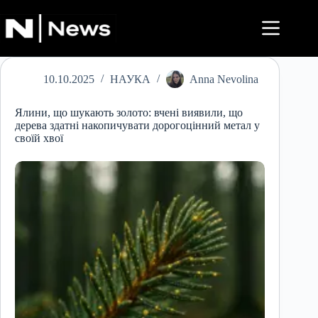
Перейти
до
вмісту
10.10.2025
НАУКА
Anna Nevolina
Ялини, що шукають золото: вчені виявили, що
дерева здатні накопичувати дорогоцінний метал у
своїй хвої