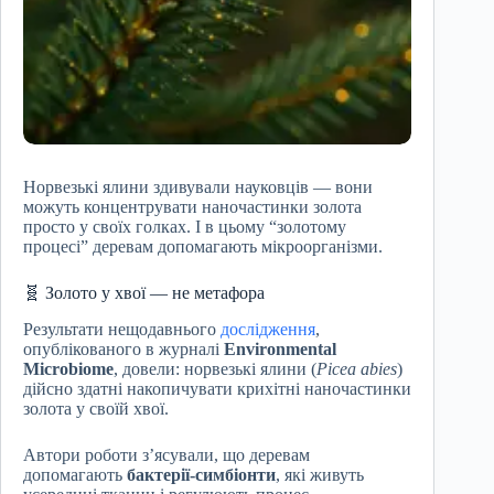
Норвезькі ялини здивували науковців — вони
можуть концентрувати наночастинки золота
просто у своїх голках. І в цьому “золотому
процесі” деревам допомагають мікроорганізми.
🧬 Золото у хвої — не метафора
Результати нещодавнього
дослідження
,
опублікованого в журналі
Environmental
Microbiome
, довели: норвезькі ялини (
Picea abies
)
дійсно здатні накопичувати крихітні наночастинки
золота у своїй хвої.
Автори роботи з’ясували, що деревам
допомагають
бактерії-симбіонти
, які живуть