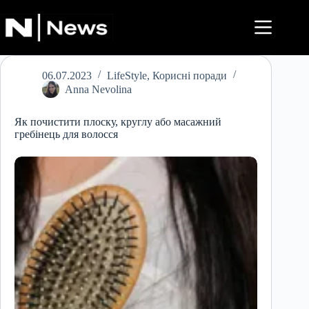
Перейти
до
вмісту
06.07.2023
LifeStyle
,
Корисні поради
Anna Nevolina
Як почистити плоску, круглу або масажний
гребінець для волосся