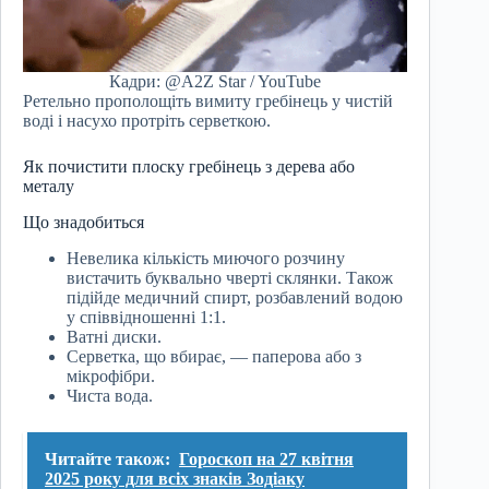
Кадри: @A2Z Star / YouTube
Ретельно прополощіть вимиту гребінець у чистій
воді і насухо протріть серветкою.
Як почистити плоску гребінець з дерева або
металу
Що знадобиться
Невелика кількість миючого розчину
вистачить буквально чверті склянки. Також
підійде медичний спирт, розбавлений водою
у співвідношенні 1:1.
Ватні диски.
Серветка, що вбирає, — паперова або з
мікрофібри.
Чиста вода.
Читайте також:
Гороскоп на 27 квітня
2025 року для всіх знаків Зодіаку