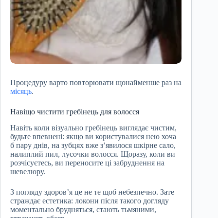
Процедуру варто повторювати щонайменше раз на
місяць
.
Навіщо чистити гребінець для волосся
Навіть коли візуально гребінець виглядає чистим,
будьте впевнені: якщо ви користувалися нею хоча
б пару днів, на зубцях вже з’явилося шкірне сало,
налиплий пил, лусочки волосся. Щоразу, коли ви
розчісуєтесь, ви переносите ці забруднення на
шевелюру.
З погляду здоров’я це не те щоб небезпечно. Зате
страждає естетика: локони після такого догляду
моментально брудняться, стають тьмяними,