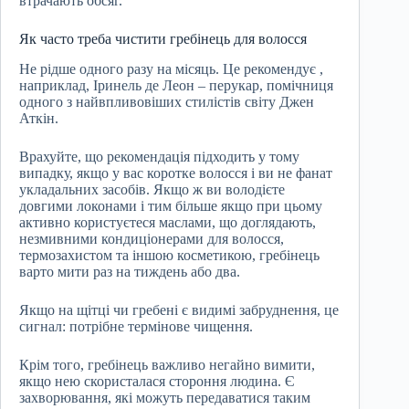
втрачають обсяг.
Як часто треба чистити гребінець для волосся
Не рідше одного разу на місяць. Це рекомендує ,
наприклад, Іринель де Леон – перукар, помічниця
одного з найвпливовіших стилістів світу Джен
Аткін.
Врахуйте, що рекомендація підходить у тому
випадку, якщо у вас коротке волосся і ви не фанат
укладальних засобів. Якщо ж ви володієте
довгими локонами і тим більше якщо при цьому
активно користуєтеся маслами, що доглядають,
незмивними кондиціонерами для волосся,
термозахистом та іншою косметикою, гребінець
варто мити раз на тиждень або два.
Якщо на щітці чи гребені є видимі забруднення, це
сигнал: потрібне термінове чищення.
Крім того, гребінець важливо негайно вимити,
якщо нею скористалася стороння людина. Є
захворювання, які можуть передаватися таким