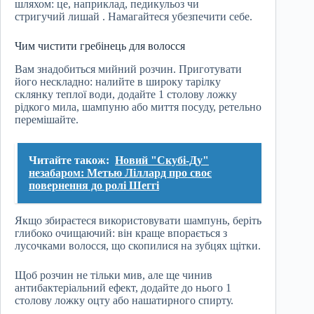
шляхом: це, наприклад, педикульоз чи
стригучий лишай . Намагайтеся убезпечити себе.
Чим чистити гребінець для волосся
Вам знадобиться мийний розчин. Приготувати
його нескладно: налийте в широку тарілку
склянку теплої води, додайте 1 столову ложку
рідкого мила, шампуню або миття посуду, ретельно
перемішайте.
Читайте також:
Новий "Скубі-Ду"
незабаром: Метью Ліллард про своє
повернення до ролі Шеггі
Якщо збираєтеся використовувати шампунь, беріть
глибоко очищаючий: він краще впорається з
лусочками волосся, що скопилися на зубцях щітки.
Щоб розчин не тільки мив, але ще чинив
антибактеріальний ефект, додайте до нього 1
столову ложку оцту або нашатирного спирту.