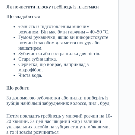
Як почистити плоску гребінець із пластмаси
Що знадобиться
Ємність із підготовленим миючим
розчином. Він має бути гарячим – 40–50 °C.
Гумові рукавички, якщо ви використовуєте
розчин із засобом для миття посуду або
нашатирем.
Зубочистка або гостра пилка для нігтів.
Стара зубна щітка.
Серветка, що вбирає, наприклад з
мікрофібри.
Чиста вода.
Що робити
За допомогою зубочистки або пилки приберіть із
зубців найбільші забруднення: волосся, пил , бруд.
Потім покладіть гребінець у миючий розчин на 10-
20 хвилин. За цей час шкірний жир і залишки
укладальних засобів на зубцях стануть м’якшими,
а то й зовсім розчиняться.