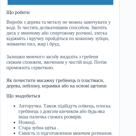
Що робити
Вироби з дерева та металу не можна замочувати у
воді. Їх чистять делікатнішим способом. Змочіть
диск у миючому або спиртовому розчині, злегка
відіжміть і вручну пройдіться по кожному зубцю,
знімаючи пил, жир і бруд.
Залишки миючого засобу видаліть з гребеня
свіжим спонжем, змоченим у чистій воді. Потім
промокніть серветкою.
Як почистити масажну гребінець із пластмаси,
дерева, нейлону, кераміки або на основі щетини
Що знадобиться
Авторучка. Також підійдуть олівець, плоска
гребінець з довгим кінчиком або будь-яка
інша паличка схожих розмірів.
Ножиці.
Стара зубна щітка .
Ємність із підготовленим миючим розчином.