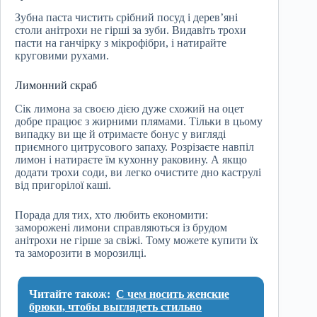
Зубна паста чистить срібний посуд і дерев’яні
столи анітрохи не гірші за зуби. Видавіть трохи
пасти на ганчірку з мікрофібри, і натирайте
круговими рухами.
Лимонний скраб
Сік лимона за своєю дією дуже схожий на оцет
добре працює з жирними плямами. Тільки в цьому
випадку ви ще й отримаєте бонус у вигляді
приємного цитрусового запаху. Розрізаєте навпіл
лимон і натираєте їм кухонну раковину. А якщо
додати трохи соди, ви легко очистите дно каструлі
від пригорілої каші.
Порада для тих, хто любить економити:
заморожені лимони справляються із брудом
анітрохи не гірше за свіжі. Тому можете купити їх
та заморозити в морозилці.
Читайте також:
С чем носить женские
брюки, чтобы выглядеть стильно