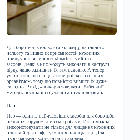
Для боротьби з нальотом від жиру, вапняного
нальоту та інших неприємностей кухонних
придумано величезну кількість мийних
засобів. Деякі з них можуть виконати в каструлі
дірку, якщо залишити їх там надовго. А тепер
уявіть собі, що всі ці засоби роблять із вашим
організмом, тому що повністю вимити їх дуже
складно. Вихід – використовувати “бабусині”
методи, поєднані із сучасними технологіями.
Пар
Пар — один із найчудовіших засобів для боротьби
не лише з брудом, а й із мікробами. Його можна
використовувати не тільки для чищення кухонних
плит, а й для шаф, кухонних полиць і т.д. Для
цього можна скористатися паровим