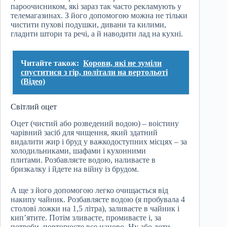
пароочисником, які зараз так часто рекламують у
телемагазинах. З його допомогою можна не тільки
чистити пухові подушки, дивани та килими,
гладити штори та речі, а й наводити лад на кухні.
Читайте також:
Корови, які не зуміли
спуститися з гір, політали на вертольоті
(Відео)
Світлий оцет
Оцет (чистий або розведений водою) – воістину
чарівний засіб для чищення, який здатний
видалити жир і бруд у важкодоступних місцях – за
холодильниками, шафами і кухонними
плитами. Розбавляєте водою, наливаєте в
бризкалку і йдете на війну із брудом.
А ще з його допомогою легко очищається від
накипу чайник. Розбавляєте водою (я пробувала 4
столові ложки на 1,5 літра), заливаєте в чайник і
кип’ятите. Потім зливаєте, промиваєте і, за
потреби, повторюєте все наново. Ну або доти,