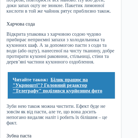
доки запах оцту не зникне. Пакетик лимонної
кислоти в той же чайник рятує приблизно також.
Харчова сода
Відкрита упаковка з харчовою содою чудово
прибирає неприємні запахи з холодильника та
кухонних шаф. А за допомогою пасти з соди та
води (або оцту), нанесеної на чисту тканину, добре
протирати кухонні раковини, стільниці, стіни та
дерев’яні частини кухонного оздоблення.
Читайте також:
Білик працює на
"Укрпошті"? Головний редактор
"Телеграфу" поділився курйозним фото
Зуби нею також можна чистити. Ефект буде не
зовсім як від пасти, але те, що вона досить
непогано видаляє наліт і робить їх білішим – це
факт.
Зубна паста