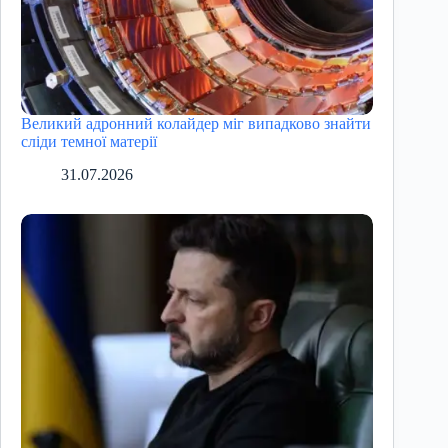
Великий адронний колайдер міг випадково знайти
сліди темної матерії
31.07.2026