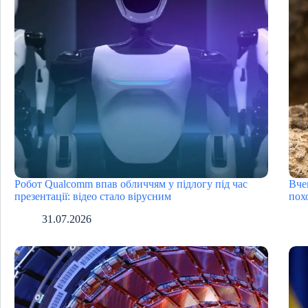
Робот Qualcomm впав обличчям у підлогу під час
Вче
презентації: відео стало вірусним
пох
31.07.2026