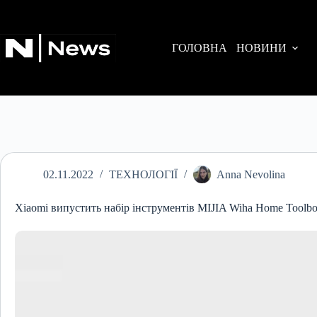
Перейти
до
вмісту
ГОЛОВНА
НОВИНИ
02.11.2022
ТЕХНОЛОГІЇ
Anna Nevolina
Xiaomi випустить набір інструментів MIJIA Wiha Home Toolb