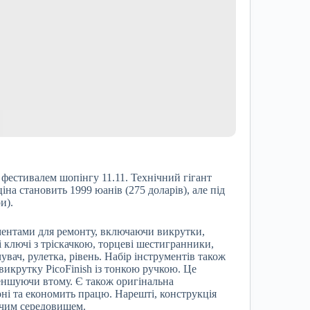
фестивалем шопінгу 11.11. Технічний гігант
на становить 1999 юанів (275 доларів), але під
и).
ентами для ремонту, включаючи викрутки,
 ключі з тріскачкою, торцеві шестигранники,
увач, рулетка, рівень. Набір інструментів також
викрутку PicoFinish із тонкою ручкою. Це
еншуючи втому. Є також оригінальна
оні та економить працю. Нарешті, конструкція
очим середовищем.