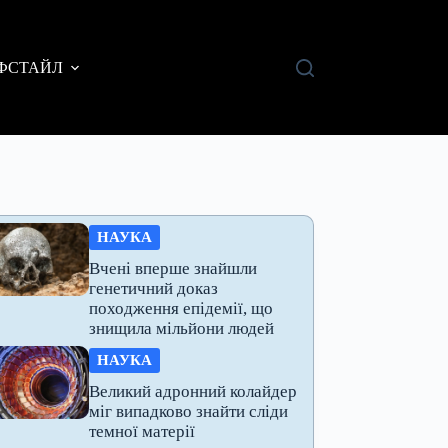
ФСТАЙЛ
НАУКА
Вчені вперше знайшли
генетичний доказ
походження епідемії, що
знищила мільйони людей
НАУКА
Великий адронний колайдер
міг випадково знайти сліди
темної матерії