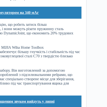
умулятором на 340 мАг
цію, що робить затиск більш
, і вони можуть різати пружинну сталь
ю DynamicJoint, що економить 20% трудових
абезпечує більшу гнучкість і стабільність під час
соковуглецевої сталі C70 з твердістю близько
абору. Він виготовлений за допомогою
розроблений з підсилювальними ребрами, що
ає спеціально створене місце для зберігання,
обливо під час транспортування ящика для
ращеним звуком вийдуть у липні