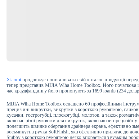
Xiaomi
продовжує поповнювати свій каталог продукції перед 
тепер представив MIJIA Wiha Home Toolbox. Його початкова ці
час краудфандингу його пропонують за 1699 юанів (234 долар
MIJIA Wiha Home Toolbox оснащено 60 професійними інструм
прецизійні викрутки, викрутки з короткою рукояткою, гайкові
кусачки, гострогубці, плоскогубці, молоток, а також розмагніч
включає різні рукоятки для викруток, включаючи прецизійну 
полегшить швидке обертання драйвера екрана, ефективно зм
восьмикутна ручка SoftFinish, яка ефективно прилягає до дол
Stubby з короткою рукояткою легко впорається з вузьким роб