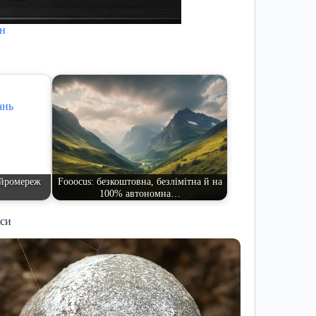
йн
ейромереж
Fooocus: безкоштовна, безлімітна й на
100% автономна…
иси