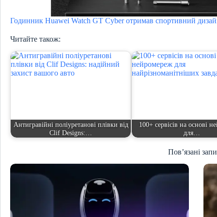
Годинник Huawei Watch GT Cyber ​​отримав спортивний диза
Читайте також:
Антигравійні поліуретанові плівки від
100+ сервісів на основі н
Clif Designs:…
для…
Пов’язані зап