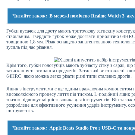
Читайте також:
В мережі помічено Realme Watch 3 ак
Губки кусачок для дроту мають триточкову затискну конструк
стабільним. Твердість губок може досягати приблизно 64HRC
товщиною 1,8 мм. Різак оснащено запатентованою технологіє
зусиль під час різання.
Крім того, губки гологубців мають зубчасту сітку з саржі, що з
затискання та згинання предметів. Затискачі виготовлені з ви
64HRC, якою можна легко різати різні типи сталевих дротів.
Ящик з інструментами є ще одним вражаючим компонентом н
високоякісного процесу лиття під тиском. L-подібний ящик 
значно підвищує міцність ящика для інструментів. Він також м
розроблене для ефективного усунення ударів інструменту, ос
інструментів.
Читайте також:
Apple Beats Studio Pro з USB-C та пок