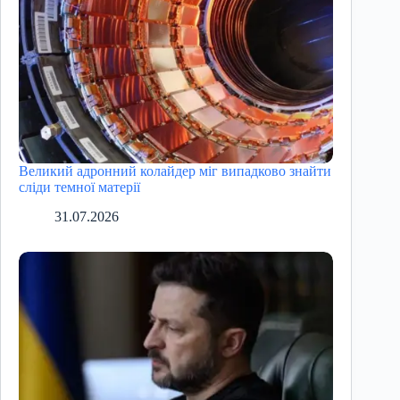
Великий адронний колайдер міг випадково знайти
сліди темної матерії
31.07.2026