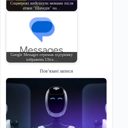
Соцмережі вибухнули мемами після
атаки "Шахедів" на…
Google Messages отримав підтримку
зображень Ultra…
Пов’язані записи