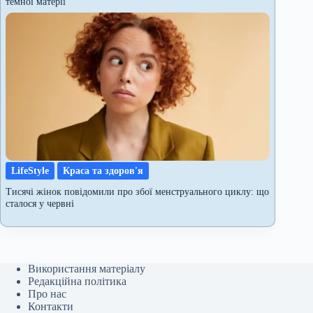
темної матерії
LifeStyle
Краса та здоров'я
Тисячі жінок повідомили про збої менструального циклу: що
сталося у червні
Використання матеріалу
Редакційна політика
Про нас
Контакти