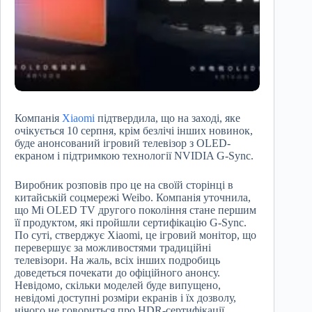
Компанія
Xiaomi
підтвердила, що на заході, яке
очікується 10 серпня, крім безлічі інших новинок,
буде анонсований ігровий телевізор з OLED-
екраном і підтримкою технології NVIDIA G-Sync.
Виробник розповів про це на своїй сторінці в
китайській соцмережі Weibo. Компанія уточнила,
що Mi OLED TV другого покоління стане першим
її продуктом, які пройшли сертифікацію G-Sync.
По суті, стверджує Xiaomi, це ігровий монітор, що
перевершує за можливостями традиційні
телевізори. На жаль, всіх інших подробиць
доведеться почекати до офіційного анонсу.
Невідомо, скільки моделей буде випущено,
невідомі доступні розміри екранів і їх дозволу,
нічого не говориться про HDR-сертифікації.