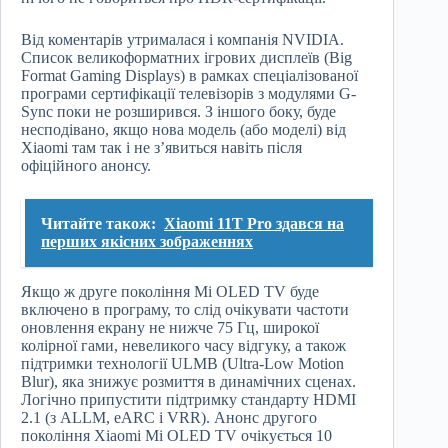
Від коментарів утрималася і компанія NVIDIA.
Список великоформатних ігрових дисплеїв (Big
Format Gaming Displays) в рамках спеціалізованої
програми сертифікації телевізорів з модулями G-
Sync поки не розширився. З іншого боку, буде
несподівано, якщо нова модель (або моделі) від
Xiaomi там так і не з’явиться навіть після
офіційного анонсу.
Читайте також:
Xiaomi 11T Pro здався на
перших якісних зображеннях
Якщо ж друге покоління Mi OLED TV буде
включено в програму, то слід очікувати частоти
оновлення екрану не нижче 75 Гц, широкої
колірної гами, невеликого часу відгуку, а також
підтримки технології ULMB (Ultra-Low Motion
Blur), яка знижує розмиття в динамічних сценах.
Логічно припустити підтримку стандарту HDMI
2.1 (з ALLM, eARC і VRR). Анонс другого
покоління Xiaomi Mi OLED TV очікується 10