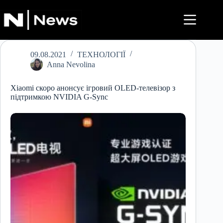
Перейти
до
вмісту
09.08.2021
ТЕХНОЛОГІЇ
Anna Nevolina
Xiaomi скоро анонсує ігровий OLED-телевізор з
підтримкою NVIDIA G-Sync