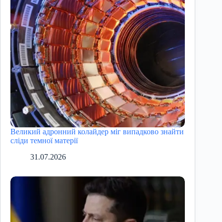
Великий адронний колайдер міг випадково знайти
сліди темної матерії
31.07.2026