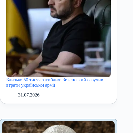
Близько 50 тисяч загиблих: Зеленський озвучив
втрати української армії
31.07.2026