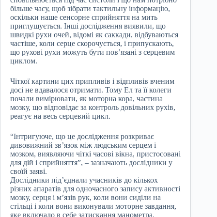
більше часу, щоб зібрати тактильну інформацію,
оскільки наше сенсорне сприйняття на мить
приглушується. Інші дослідження виявили, що
швидкі рухи очей, відомі як саккади, відбуваються
частіше, коли серце скорочується, і припускають,
що рухові рухи можуть бути пов’язані з серцевим
циклом.
Чіткої картини цих припливів і відпливів вченим
досі не вдавалося отримати. Тому Ел та її колеги
почали вимірювати, як моторна кора, частина
мозку, що відповідає за контроль довільних рухів,
реагує на весь серцевий цикл.
“Інтригуюче, що це дослідження розкриває
дивовижний зв’язок між людським серцем і
мозком, виявляючи чіткі часові вікна, пристосовані
для дій і сприйняття”, – зазначають дослідники у
своїй заяві.
Дослідники під’єднали учасників до кількох
різних апаратів для одночасного запису активності
мозку, серця і м’язів рук, коли вони сиділи на
стільці і коли вони виконували моторне завдання,
яке включало в себе затискання манометра.