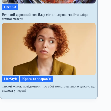
НАУКА
Великий адронний колайдер міг випадково знайти сліди
темної матерії
LifeStyle
Краса та здоров'я
Тисячі жінок повідомили про збої менструального циклу: що
сталося у червні