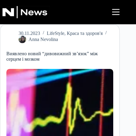
Перейти
до
вмісту
30.11.2023
LifeStyle
,
Краса та здоров'я
Anna Nevolina
Виявлено новий “дивовижний зв’язок” між
серцем і мозком