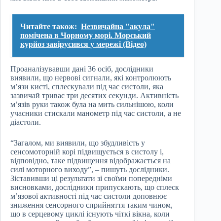
Читайте також:
Незвичайна "акула"
помічена в Чорному морі. Морський
курйоз завірусився у мережі (Відео)
Проаналізувавши дані 36 осіб, дослідники
виявили, що нервові сигнали, які контролюють
м’язи кисті, сплескували під час систоли, яка
зазвичай триває три десятих секунди. Активність
м’язів руки також була на мить сильнішою, коли
учасники стискали манометр під час систоли, а не
діастоли.
“Загалом, ми виявили, що збудливість у
сенсомоторній корі підвищується в систолу і,
відповідно, таке підвищення відображається на
силі моторного виходу”, – пишуть дослідники.
Зіставивши ці результати зі своїми попередніми
висновками, дослідники припускають, що сплеск
м’язової активності під час систоли доповнює
зниження сенсорного сприйняття таким чином,
що в серцевому циклі існують чіткі вікна, коли