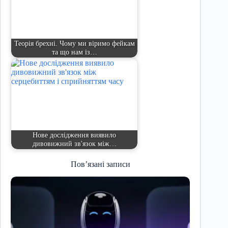
Теорія брехні. Чому ми віримо фейкам
та що нам із…
Нове дослідження виявило
дивовижний зв'язок між…
Пов’язані записи