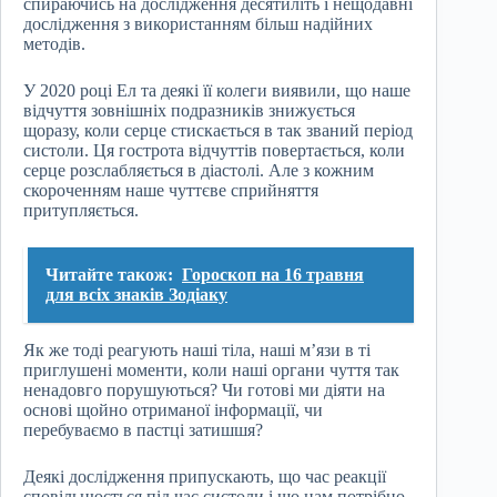
спираючись на дослідження десятиліть і нещодавні
дослідження з використанням більш надійних
методів.
У 2020 році Ел та деякі її колеги виявили, що наше
відчуття зовнішніх подразників знижується
щоразу, коли серце стискається в так званий період
систоли. Ця гострота відчуттів повертається, коли
серце розслабляється в діастолі. Але з кожним
скороченням наше чуттєве сприйняття
притупляється.
Читайте також:
Гороскоп на 16 травня
для всіх знаків Зодіаку
Як же тоді реагують наші тіла, наші м’язи в ті
приглушені моменти, коли наші органи чуття так
ненадовго порушуються? Чи готові ми діяти на
основі щойно отриманої інформації, чи
перебуваємо в пастці затишшя?
Деякі дослідження припускають, що час реакції
сповільнюється під час систоли і що нам потрібно