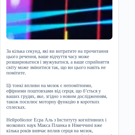
За кілька секунд, які ви витратите на прочитання
цього речення, ваше відчуття часу може
розширюватися і звужуватися, а ваше сприйняття
світу може змінитися так, що ви цього навіть не
помітите.
Ці тонкі впливи на мозок є непомітними,
ефірними поштовхами від серця, що б’ється у
ваших грудях, яке, згідно з новим дослідженням,
також посилює моторну функцію в коротких
сплесках.
Нейробіолог Есра Аль з Інституту когнітивних і
мозкових наук Макса Планка в Німеччині вже
кілька років вивчає вплив серця на мозок,