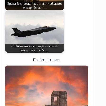
Бренд Jeep розкриває план глобальної
електрифікації…
США планують створити новий
винищувач F-55 і…
Пов’язані записи