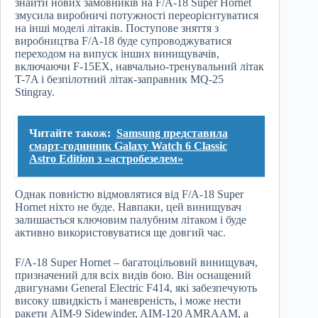
знайти нових замовників на F/A-18 Super Hornet
змусила виробничі потужності переорієнтуватися
на інші моделі літаків. Поступове зняття з
виробництва F/A-18 буде супроводжуватися
переходом на випуск інших винищувачів,
включаючи F-15EX, навчально-тренувальний літак
T-7A і безпілотний літак-заправник MQ-25
Stingray.
Читайте також:
Samsung представила
смарт-годинник Galaxy Watch 6 Classic
Astro Edition з «астробезелем»
Однак повністю відмовлятися від F/A-18 Super
Hornet ніхто не буде. Навпаки, цей винищувач
залишається ключовим палубним літаком і буде
активно використовуватися ще довгий час.
F/A-18 Super Hornet – багатоцільовий винищувач,
призначений для всіх видів бою. Він оснащений
двигунами General Electric F414, які забезпечують
високу швидкість і маневреність, і може нести
ракети AIM-9 Sidewinder, AIM-120 AMRAAM, а