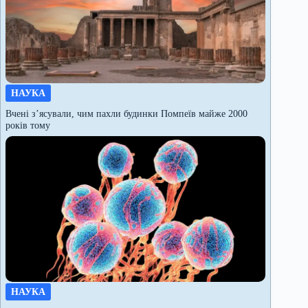
НАУКА
Вчені з’ясували, чим пахли будинки Помпеїв майже 2000
років тому
НАУКА