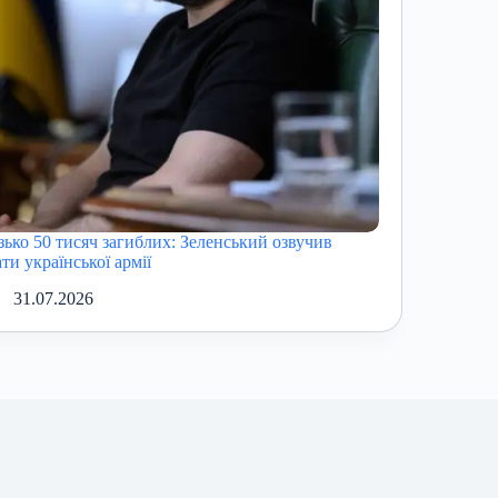
зько 50 тисяч загиблих: Зеленський озвучив
ти української армії
31.07.2026