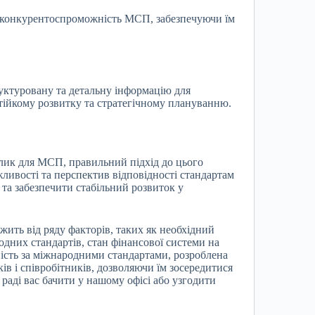
конкурентоспроможність МСП, забезпечуючи їм
ктуровану та детальну інформацію для
тійкому розвитку та стратегічному плануванню.
ик для МСП, правильний підхід до цього
ливості та перспектив відповідності стандартам
та забезпечити стабільний розвиток у
жить від ряду факторів, таких як необхідний
одних стандартів, стан фінансової системи на
ність за міжнародними стандартами, розроблена
в і співробітників, дозволяючи їм зосередитися
раді вас бачити у нашому офісі або узгодити