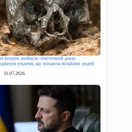
ні вперше знайшли генетичний доказ
одження епідемії, що знищила мільйони людей
31.07.2026