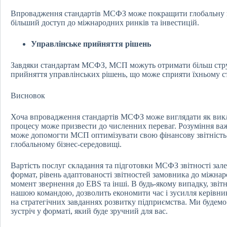
Впровадження стандартів МСФЗ може покращити глобальну 
більший доступ до міжнародних ринків та інвестицій.
Управлінське прийняття рішень
Завдяки стандартам МСФЗ, МСП можуть отримати більш стру
прийняття управлінських рішень, що може сприяти їхньому с
Висновок
Хоча впровадження стандартів МСФЗ може виглядати як викл
процесу може призвести до численних переваг. Розуміння важ
може допомогти МСП оптимізувати свою фінансову звітність 
глобальному бізнес-середовищі.
Вартість послуг складання та підготовки МСФЗ звітності зале
формат, рівень адаптованості звітностей замовника до міжнар
момент звернення до EBS та інші. В будь-якому випадку, звіт
нашою командою, дозволить економити час і зусилля керівникі
на стратегічних завданнях розвитку підприємства. Ми будемо 
зустріч у форматі, який буде зручний для вас.