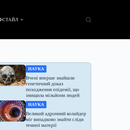
ФСТАЙЛ
НАУКА
Вчені вперше знайшли
генетичний доказ
походження епідемії, що
знищила мільйони людей
НАУКА
Великий адронний колайдер
міг випадково знайти сліди
темної матерії