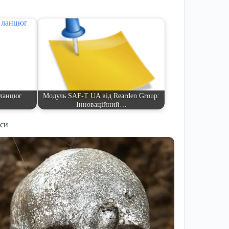
 ланцюг
Модуль SAF-T UA від Rearden Group:
Інноваційний…
иси