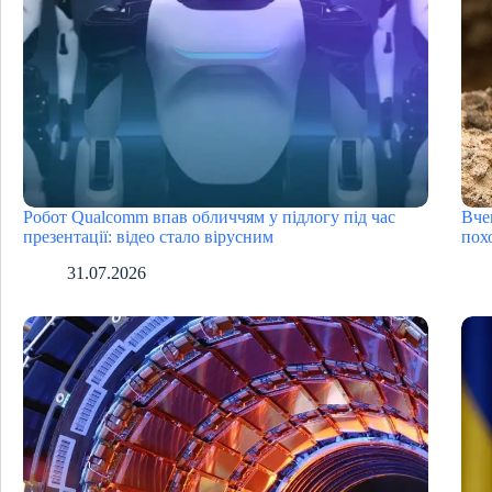
Робот Qualcomm впав обличчям у підлогу під час
Вче
презентації: відео стало вірусним
пох
31.07.2026