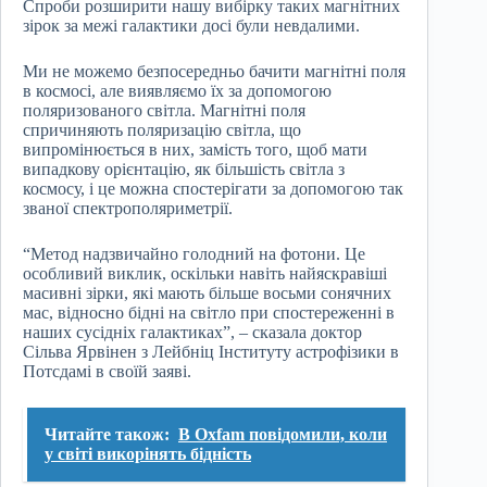
Спроби розширити нашу вибірку таких магнітних
зірок за межі галактики досі були невдалими.
Ми не можемо безпосередньо бачити магнітні поля
в космосі, але виявляємо їх за допомогою
поляризованого світла. Магнітні поля
спричиняють поляризацію світла, що
випромінюється в них, замість того, щоб мати
випадкову орієнтацію, як більшість світла з
космосу, і це можна спостерігати за допомогою так
званої спектрополяриметрії.
“Метод надзвичайно голодний на фотони. Це
особливий виклик, оскільки навіть найяскравіші
масивні зірки, які мають більше восьми сонячних
мас, відносно бідні на світло при спостереженні в
наших сусідніх галактиках”, – сказала доктор
Сільва Ярвінен з Лейбніц Інституту астрофізики в
Потсдамі в своїй заяві.
Читайте також:
В Oxfam повідомили, коли
у світі викорінять бідність