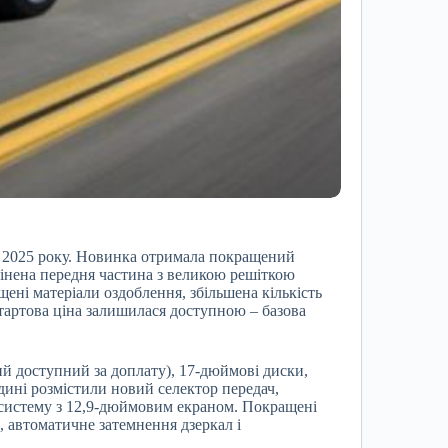
 2025 року. Новинка отримала покращений
мінена передня частина з великою решіткою
ені матеріали оздоблення, збільшена кількість
тартова ціна залишилася доступною – базова
ий доступний за доплату), 17-дюймові диски,
дині розмістили новий селектор передач,
 систему з 12,9-дюймовим екраном. Покращені
, автоматичне затемнення дзеркал і