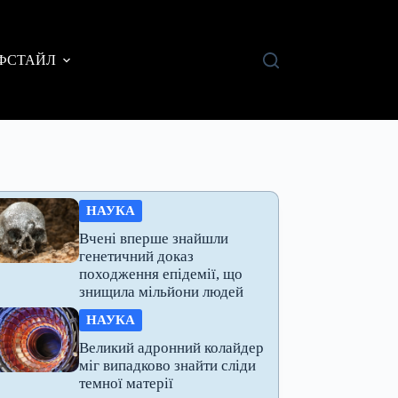
ФСТАЙЛ
НАУКА
Вчені вперше знайшли
генетичний доказ
походження епідемії, що
знищила мільйони людей
НАУКА
Великий адронний колайдер
міг випадково знайти сліди
темної матерії