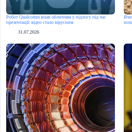
Робот Qualcomm впав обличчям у підлогу під час
Вче
презентації: відео стало вірусним
пох
31.07.2026