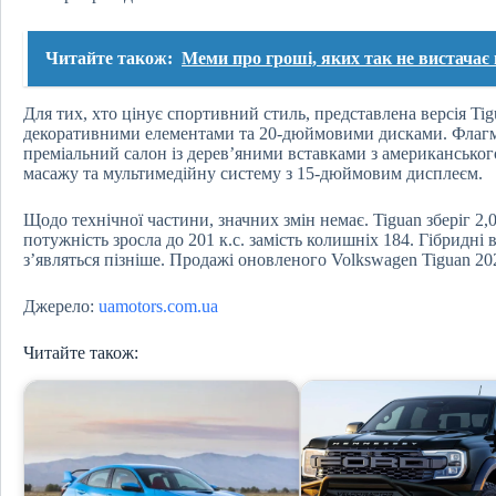
Читайте також:
Меми про гроші, яких так не вистачає 
Для тих, хто цінує спортивний стиль, представлена версія Ti
декоративними елементами та 20-дюймовими дисками. Флагм
преміальний салон із дерев’яними вставками з американськог
масажу та мультимедійну систему з 15-дюймовим дисплеєм.
Щодо технічної частини, значних змін немає. Tiguan зберіг 2
потужність зросла до 201 к.с. замість колишніх 184. Гібридні 
з’являться пізніше. Продажі оновленого Volkswagen Tiguan 
Джерело:
uamotors.com.ua
Читайте також: