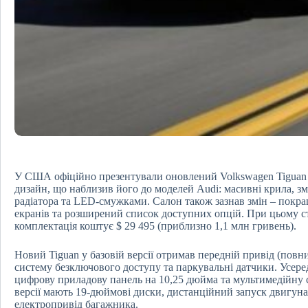
У США офіційно презентували оновлений Volkswagen Tiguan
дизайн, що наблизив його до моделей Audi: масивні крила, з
радіатора та LED-смужками. Салон також зазнав змін – покращ
екранів та розширений список доступних опцій. При цьому с
комплектація коштує $ 29 495 (приблизно 1,1 млн гривень).
Новий Tiguan у базовій версії отримав передній привід (повн
систему безключового доступу та паркувальні датчики. Усере
цифрову приладову панель на 10,25 дюйма та мультимедійну
версії мають 19-дюймові диски, дистанційний запуск двигуна
електропривід багажника.