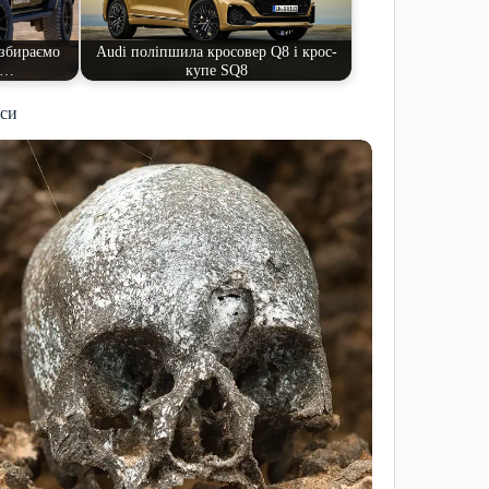
озбираємо
Audi поліпшила кросовер Q8 і крос-
о…
купе SQ8
иси