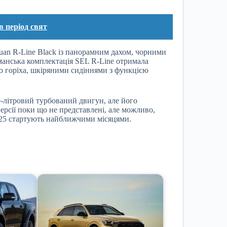
в період свят
guan R-Line Black із панорамним дахом, чорними
анська комплектація SEL R-Line отримала
о горіха, шкіряними сидіннями з функцією
,0-літровий турбований двигун, але його
версії поки що не представлені, але можливо,
2025 стартують найближчими місяцями.