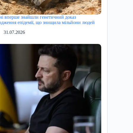
ні вперше знайшли генетичний доказ
одження епідемії, що знищила мільйони людей
31.07.2026