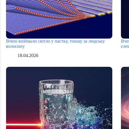
Вчені впіймали світло у пастку, тоншу за людську
Вче
волосину
еле
18.04.2026