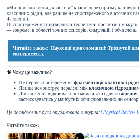
«Ми описали розпад квантової краплі через призму капілярно
класичних рідин, але раніше не спостереженого в атомних га
Флоренції.
Ці спостереження підтвердили теоретичні прогнози і можуть
— зокрема, в області точних сенсорів, симуляцій і обчислень.
Читайте також:
Науковці приголомшені: Тріснутий шма
експерименту
🧠 Чому це важливо?
Це перше спостереження
фрагментації квантової ріди
Явище демонструє паралелі між
класичною гідродина
Дослідження відкриває нові можливості для
створення
застосовуватись у майбутніх обчислювальних чи сенсор
Це дослідження було опубліковано в журналі
Physical Review L
Читайте також: