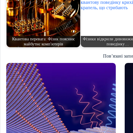
Квантова перевага: Фізик пояснює
Фізики відкрили дивовижн
майбутнє комп'ютерів
поведінку…
Пов’язані зап