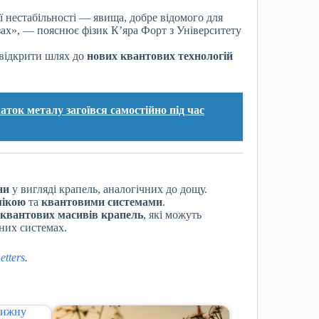
ї нестабільності — явища, добре відомого для
зах», — пояснює фізик К’яра Форт з Університету
 відкрити шлях до
нових квантових технологій
ток металу загоївся самостійно під час
ни
у вигляді крапель, аналогічних до дощу.
мікою
та
квантовими системами
.
 квантових масивів крапель
, які можуть
них системах.
etters
.