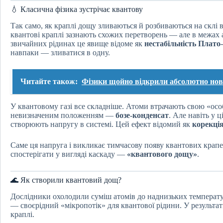
💧 Класична фізика зустрічає квантову
Так само, як краплі дощу зливаються й розбиваються на склі в
квантові краплі зазнають схожих перетворень — але в межах 
звичайних рідинах це явище відоме як
нестабільність Плато
навпаки — зливатися в одну.
Читайте також:
Фізики щойно відкрили абсолютно нов
У квантовому газі все складніше. Атоми втрачають свою «осо
невизначеним положенням —
бозе-конденсат
. Але навіть у 
створюють напругу в системі. Цей ефект відомий як
корекці
Саме ця напруга і викликає тимчасову появу квантових крапел
спостерігати у вигляді каскаду —
«квантового дощу»
.
🌊 Як створили квантовий дощ?
Дослідники охолодили суміш атомів до наднизьких температур 
— своєрідний «мікропотік» для квантової рідини. У результат
краплі.