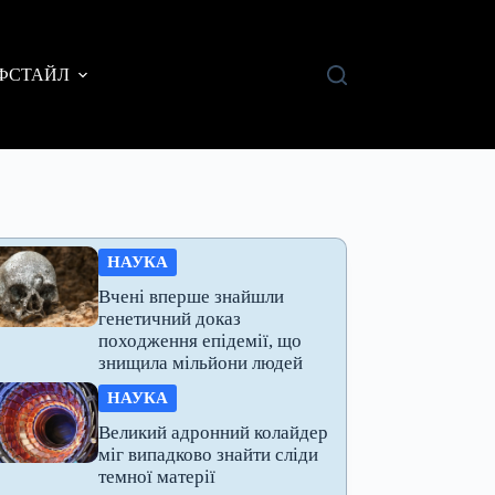
ФСТАЙЛ
НАУКА
Вчені вперше знайшли
генетичний доказ
походження епідемії, що
знищила мільйони людей
НАУКА
Великий адронний колайдер
міг випадково знайти сліди
темної матерії