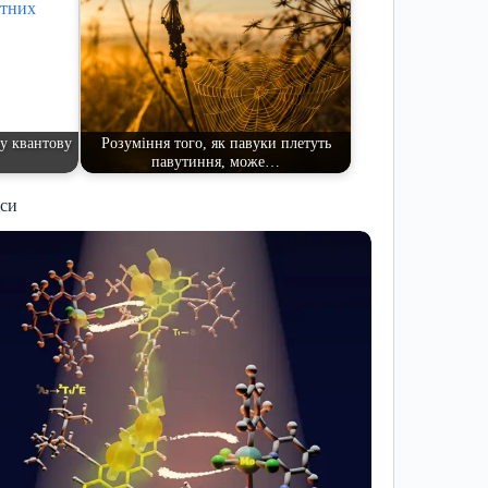
у квантову
Розуміння того, як павуки плетуть
павутиння, може…
иси