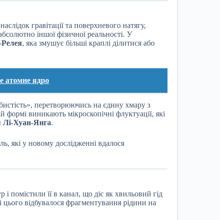
наслідок гравітації та поверхневого натягу,
абсолютно іншої фізичної реальності. У
–Релея
, яка змушує більші краплі ділитися або
е атомне ядро
бистість», перетворюючись на єдину хмару з
цій формі виникають мікроскопічні флуктуації, які
я Лі-Хуан-Янга
.
ь, які у новому дослідженні вдалося
і помістили її в канал, що діє як хвильовий гід
і цього відбувалося фрагментування рідини на