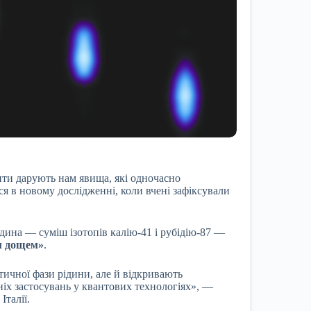
енти дарують нам явища, які одночасно
я в новому дослідженні, коли вчені зафіксували
рідина — суміш ізотопів калію-41 і рубідію-87 —
м дощем»
.
ичної фази рідини, але й відкривають
іх застосувань у квантових технологіях», —
Італії.