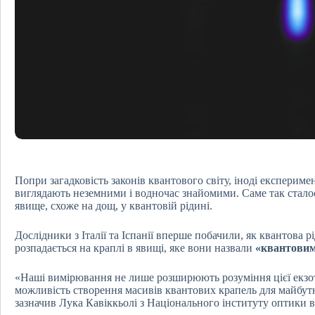
Попри загадковість законів квантового світу, іноді експерим
виглядають неземними і водночас знайомими. Саме так сталос
явище, схоже на дощ, у квантовій рідині.
Дослідники з Італії та Іспанії вперше побачили, як квантова 
розпадається на краплі в явищі, яке вони назвали
«квантови
«Наші вимірювання не лише розширюють розуміння цієї екзот
можливість створення масивів квантових крапель для майбутн
зазначив Лука Кавіккьолі з Національного інституту оптики в 