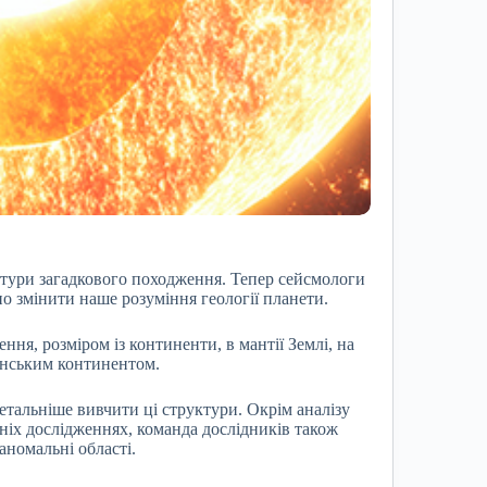
уктури загадкового походження. Тепер сейсмологи
о змінити наше розуміння геології планети.
ння, розміром із континенти, в мантії Землі, на
анським континентом.
тальніше вивчити ці структури. Окрім аналізу
ніх дослідженнях, команда дослідників також
 аномальні області.