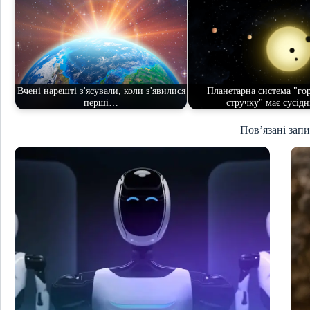
Вчені нарешті з'ясували, коли з'явилися
Планетарна система "го
перші…
стручку" має сусід
Пов’язані зап