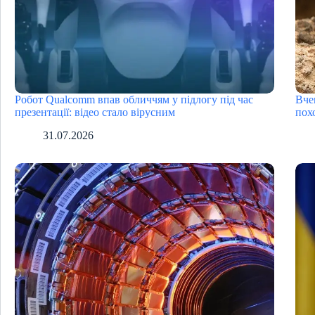
Робот Qualcomm впав обличчям у підлогу під час
Вче
презентації: відео стало вірусним
пох
31.07.2026