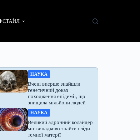
ФСТАЙЛ
НАУКА
Вчені вперше знайшли
генетичний доказ
походження епідемії, що
знищила мільйони людей
НАУКА
Великий адронний колайдер
міг випадково знайти сліди
темної матерії