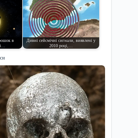
рошок в
Дивні сейсмічні сигнали, виявлені у
ні…
2010 році,…
иси