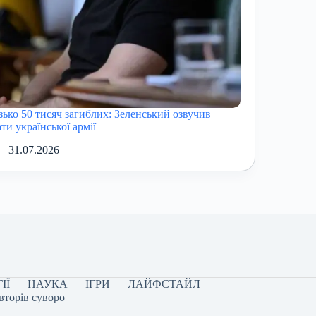
зько 50 тисяч загиблих: Зеленський озвучив
ти української армії
31.07.2026
ІЇ
НАУКА
ІГРИ
ЛАЙФСТАЙЛ
вторів суворо