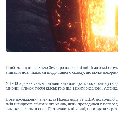
Глибоко під поверхнею Землі розташовані дві гігантські стр
виявили нові підказки щодо їхнього складу, що може докорінн
У 1980-х роках сейсмічні дані виявили два колосальних утворе
глибині кількох тисяч кілометрів під Тихим океаном і Африк
Нове дослідження вчених із Нідерландів та США дозволило де
змін швидкості сейсмічних хвиль, який проводився у поперед
виміряла, скільки енергії втрачають ці хвилі, проходячи через