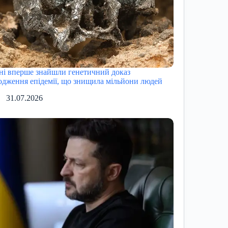
ні вперше знайшли генетичний доказ
одження епідемії, що знищила мільйони людей
31.07.2026