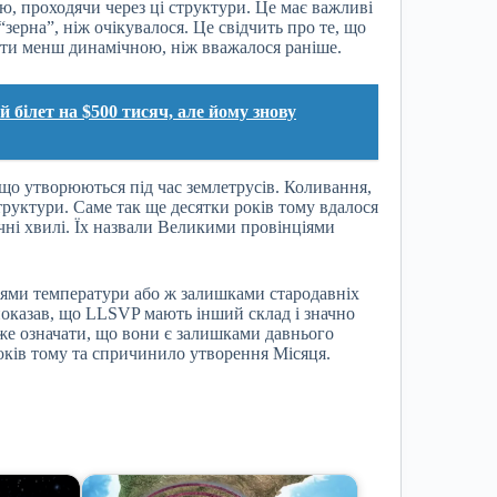
ію, проходячи через ці структури. Це має важливі
“зерна”, ніж очікувалося. Це свідчить про те, що
 бути менш динамічною, ніж вважалося раніше.
білет на $500 тисяч, але йому знову
що утворюються під час землетрусів. Коливання,
труктури. Саме так ще десятки років тому вдалося
чні хвилі. Їх назвали Великими провінціями
ліями температури або ж залишками стародавніх
показав, що LLSVP мають інший склад і значно
оже означати, що вони є залишками давнього
років тому та спричинило утворення Місяця.